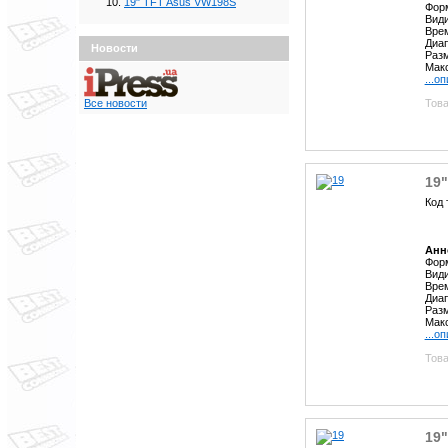
19" TFT Asus VW198S
Форм
Види
Врем
Диап
Новости
Разм
Макс
...о
Това
Все новости
19
Код 
Анн
Форм
Види
Врем
Диап
Разм
Макс
...о
Това
19