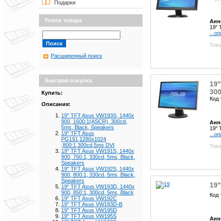
Подарки
Поиск товара
Анн
19" 
...о
Това
Расширенный поиск
Быстрая покупка
19"
300
Купить:
Код 
Описания:
19" TFT Asus VW193S, 1440x
900, 1600:1(ASCR), 300cd,
Анн
5ms, Black, Speakers
19" 
19" TFT Asus
...о
PG191,1280x1024
,800:1,300cd,5ms,DVI
Това
19" TFT Asus VW191S, 1440x
900, 700:1, 330cd, 5ms, Black,
Speakers
19" TFT Asus VW192S, 1440x
900, 800:1, 330cd, 5ms, Black,
Speakers
19
19" TFT Asus VW193D, 1440x
900, 850:1, 300cd, 5ms, Black
Код 
19" TFT Asus VW192C
19" TFT Asus VW193D-B
19" TFT Asus VW195D
19" TFT Asus VW195S
Анн