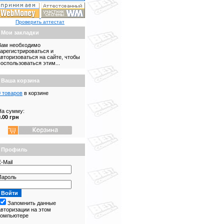
Проверить аттестат
Мои закладки
Вам необходимо
зарегистрироваться и
авторизоваться на сайте, чтобы
воспользоваться этим...
Ваша корзина
0 товаров
в корзине
На сумму:
0.00 грн
Профиль
-Mail
Пароль
Запомнить данные
авторизации на этом
компьютере