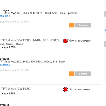
отация
TFT Asus VW192S, 1440x 900, 800:1, 330cd, 5ms, Black, Speakers
писание »
р добавлен в 01.10.2007
 TFT Asus VW193D, 1440x 900, 850:1,
cd, 5ms, Black
товара: L6704
отация
TFT Asus VW193D, 1440x 900, 850:1, 300cd, 5ms, Black
писание »
р добавлен в 01.10.2007
" TFT Asus VW192C
товара: L7884
отация