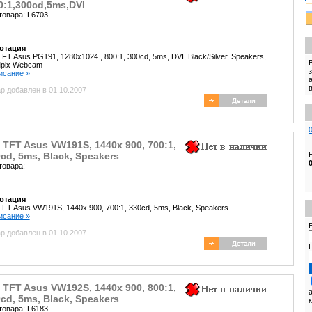
0:1,300cd,5ms,DVI
товара: L6703
отация
TFT Asus PG191, 1280x1024 , 800:1, 300cd, 5ms, DVI, Black/Silver, Speakers,
Mpix Webcam
писание »
р добавлен в 01.10.2007
 TFT Asus VW191S, 1440x 900, 700:1,
cd, 5ms, Black, Speakers
товара:
отация
 TFT Asus VW191S
, 1440x 900, 700:1, 330cd, 5ms, Black, Speakers
писание »
E
р добавлен в 01.10.2007
 TFT Asus VW192S, 1440x 900, 800:1,
cd, 5ms, Black, Speakers
товара: L6183