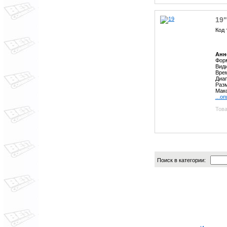
19
Код 
Анн
Форм
Види
Врем
Диап
Разм
Макс
...о
Това
Поиск в категории: