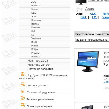
AOC
Hanns.G
Asus
Iiyama
NEC
Asus
AOC
Han
|
|
Acer
Dell
LG
Vie
|
|
|
Samsung
Belinea
Daewoo
Dell
Еще товары в этой кате
LG
Viewsonic
BenQ
iiyama
Philips
19"
ProView
160
Hanns.G
Sp
Мониторы 20-24"
Код 
Мониторы 25"-30"
Чистящие салфетки
Ноутбуки, КПК, GPS навигаторы,
Анн
аксессуары
19" 
...о
Комплектующие
Това
Сетевое оборудование
Телевизоры и плазмы
19"
Проекторы и экраны