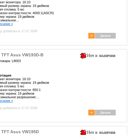
ат монитора: 16:10
мый размер экрана: 19 дюймов
я отклика: 5 мс
азон контрастности: 4000:1(ASCR)
ер экрана: 19 дюймов
имальное...
писание »
р добавлен в 17.07.2008
" TFT Asus VW193D-B
товара: L8003
отация
ат монитора: 16:10
мый размер экрана: 19 дюймов
я отклика: 5 мс
азон контрастности: 850:1
ер экрана: 19 дюймов
имальное разрешение:...
писание »
р добавлен в 17.07.2008
" TFT Asus VW195D