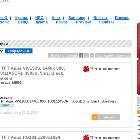
ns.G
Iiyama
NEC
Acer
Samsung
Belinea
Daewoo
|
|
|
|
|
|
wsonic
BenQ
iiyama
Philips
ProView
Hanns.G
|
|
|
|
|
гории
Первая страница
1
2
»
Последняя страница
 TFT Asus VW193S, 1440x 900,
0:1(ASCR), 300cd, 5ms, Black,
eakers
товара: L6851
отация
TFT Asus VW193S, 1440x 900, 1600:1(ASCR), 300cd, 5ms, Black, Speakers
писание »
T
р добавлен в 28.11.2007
 TFT Asus PG191,1280x1024