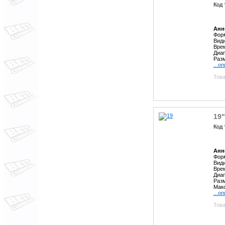
Код 
Анн
Форм
Види
Врем
Диап
Разм
...о
Това
19
Код 
Анн
Форм
Види
Врем
Диап
Разм
Макс
...о
Това