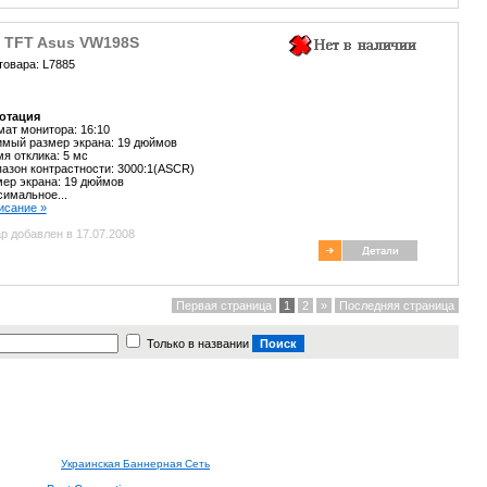
" TFT Asus VW198S
товара: L7885
отация
ат монитора: 16:10
мый размер экрана: 19 дюймов
я отклика: 5 мс
азон контрастности: 3000:1(ASCR)
ер экрана: 19 дюймов
имальное...
писание »
р добавлен в 17.07.2008
Первая страница
1
2
»
Последняя страница
Только в названии
Украинская Баннерная Сеть