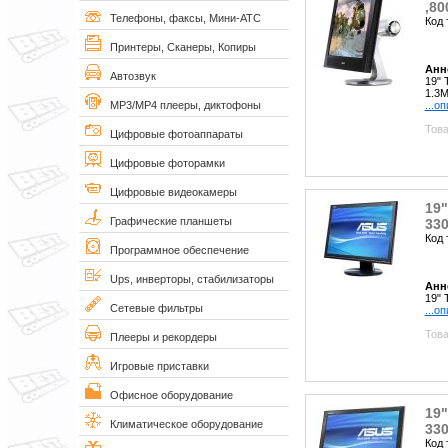
,80
Телефоны, факсы, Мини-АТС
Код 
Принтеры, Сканеры, Копиры
Анн
Автозвук
19" 
1.3
...о
MP3/MP4 плееры, диктофоны
Това
Цифровые фотоаппараты
Цифровые фоторамки
Цифровые видеокамеры
19"
Графические планшеты
330
Код 
Программное обеспечение
Ups, инверторы, стабилизаторы
Анн
19"
Сетевые фильтры
...о
Това
Плееры и рекордеры
Игровые приставки
Офисное оборудование
19"
Климатическое оборудование
330
Код 