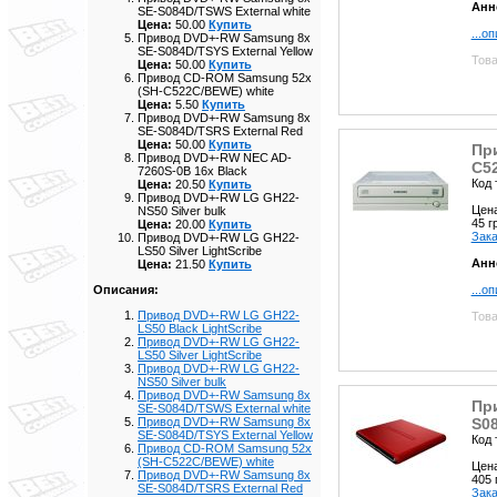
Анн
SE-S084D/TSWS External white
Цена:
50.00
Купить
...о
Привод DVD+-RW Samsung 8x
SE-S084D/TSYS External Yellow
Това
Цена:
50.00
Купить
Привод CD-ROM Samsung 52x
(SH-C522C/BEWE) white
Цена:
5.50
Купить
Привод DVD+-RW Samsung 8x
SE-S084D/TSRS External Red
Цена:
50.00
Купить
Пр
Привод DVD+-RW NEC AD-
C5
7260S-0B 16x Black
Код 
Цена:
20.50
Купить
Привод DVD+-RW LG GH22-
Цен
NS50 Silver bulk
45 
Цена:
20.00
Купить
Зака
Привод DVD+-RW LG GH22-
LS50 Silver LightScribe
Анн
Цена:
21.50
Купить
...о
Описания:
Привод DVD+-RW LG GH22-
Това
LS50 Black LightScribe
Привод DVD+-RW LG GH22-
LS50 Silver LightScribe
Привод DVD+-RW LG GH22-
NS50 Silver bulk
Привод DVD+-RW Samsung 8x
Пр
SE-S084D/TSWS External white
S08
Привод DVD+-RW Samsung 8x
SE-S084D/TSYS External Yellow
Код 
Привод CD-ROM Samsung 52x
(SH-C522C/BEWE) white
Цен
Привод DVD+-RW Samsung 8x
405
SE-S084D/TSRS External Red
Зака