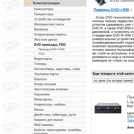
Комплектующие
Компьютеры
Приводы DVD+/-RW
|
Процессоры
Успех DVD технологии пов
Устройства охлаждения
скольку пальму лидерства 
Материнские платы
успехом удерживать уже с
DVD-R, а также DVD+RW и
Barebone
диковинкой, и позволить с
Оперативная память
стандартами DVD-R/-RW, 
универсальные устройств
Жесткие диски
«унифицированный» подход
DVD приводы, FDD
позволил производителям 
технику именно мультиф
Приводы DVD+/-RW
же стали не актуальны, и 
FDD
развиваться еще в течени
Видеокарты
приводом не только не поз
Тюнеры
Контроллеры, адаптеры, хабы
Еще товары в этой кате
Звуковые карты
Корпуса
Блоки питания
Акустические колонки
Наушники
Пр
Микрофоны
Lig
Клавиатуры, наборы
Код 
Мыши
Цен
Джойстики, геймпады, рули
174
Коврики для мыши
Зака
Web-камеры
Анн
Кабели, переходники, шлейфы,
разъемы