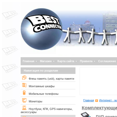
Главная
•
Магазин
•
Карта сайта
•
Правила
•
Соглашение
Навигация по разделам
Флеш память (usb), карты памяти
Монтажные шкафы
Мобильные телефоны
Главная
Интернет - м
Мониторы
Комплектующи
Ноутбуки, КПК, GPS навигаторы,
аксессуары
DVD приво