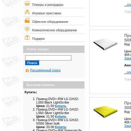
...о
Плееры и рекордеры
Това
Игровые приставки
Офисное оборудование
Климатическое оборудование
Пр
Подарки
S08
Код 
Поиск товара
Цен
405
Зака
Анн
Расширенный поиск
...о
Това
Быстрая покупка
Купить:
Привод DVD+-RW LG GH22-
Пр
LS50 Black LightScribe
Цена:
21.50
Купить
S08
Привод DVD+-RW LG GH22-
Код 
LS50 Silver LightScribe
Цена:
21.50
Купить
Цен
Привод DVD+-RW LG GH22-
405
NS50 Silver bulk
Зака
Цена:
20.00
Купить
Привод DVD+-RW Samsung 8x