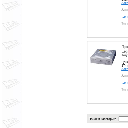
Зака
Анн
...о
Това
Пр
Lig
Код 
Цен
174
Зака
Анн
...о
Това
Поиск в категории: