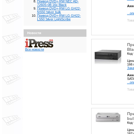
Привод DVD+-RW NEC AD-
7260S-0B 16x Black
Анн
Привод DVD+-RW LG GH22-
NS50 Silver bulk
...о
Привод DVD+-RW LG GH22-
LS50 Silver LightScribe
Това
Новости
Пр
Bla
Все новости
Код 
Цен
166
Зака
Анн
SAT
...о
Това
Пр
bul
Код 
Цен
162