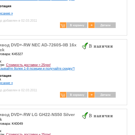
отация
писание »
р добавлен в 02.03.2011
ивод DVD+-RW NEC AD-7260S-0B 16x
ck
товара: K45327
а:
 грн
Стоимость доставки = 25грн!
зывайте более 1-й позиции и получайте скидку*!
отация
A
писание »
р добавлен в 02.03.2011
ивод DVD+-RW LG GH22-NS50 Silver
k
товара: K40049
а:
 грн
Стоимость доставки = 25грн!