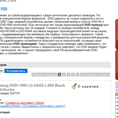
FDD
лек за собой модернизацию в сфере оптических дисковых приводов. По
в конкурентной борьбе форматов , DVD удалось не только подхватить но и с
 1997 года, рядовой потребитель делает уверенный выбор в пользу DVD+R и
 DVD-RW носителей. Еще несколько лет назад записывающий
DVD привод
был
ебе такую роскошь мог не каждый. Сложность выбора потребителя, между
DVD+R/+RW и DVD-RAM заставило ведущих производителей вывести на рынок
а, поддерживающие как минимум оба первых «популярных» формата. Такой
 к конкурентной борьбе стандартов, и комфортное для пользователей решение,
ПК удовлетворить потребности большей части покупателей, оснащая свою
орматными
DVD приводами
. Одно стандартные приводы едва появившись, тут
исчезли с рынка. Маркетологи с уверенностью заявляют, что DVD формат будет
и нескольких лет, а значит оборудовать свой ПК мультиформатным DVD-
дно, а своевременно!
гории
Первая страница
1
2
3
4
»
Последняя страница
ивод DVD+-RW LG GH22-LS50 Black
htScribe
T
товара: K37737
а:
 грн
Стоимость доставки = 25грн!
зывайте более 1-й позиции и получайте скидку*!
отация