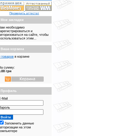
Проверить аттестат
Мои закладки
Вам необходимо
зарегистрироваться и
авторизоваться на сайте, чтобы
воспользоваться этим...
Ваша корзина
0 товаров
в корзине
На сумму:
0.00 грн
Профиль
-Mail
Пароль
Запомнить данные
авторизации на этом
компьютере