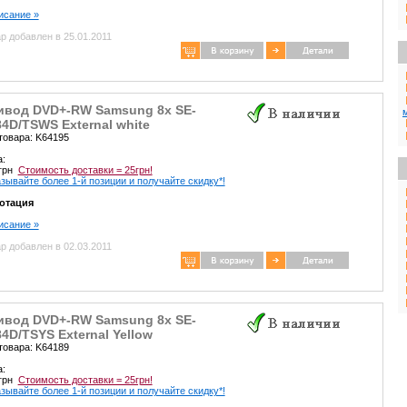
писание »
р добавлен в 25.01.2011
ивод DVD+-RW Samsung 8x SE-
4D/TSWS External white
товара: K64195
а:
 грн
Стоимость доставки = 25грн!
зывайте более 1-й позиции и получайте скидку*!
отация
писание »
р добавлен в 02.03.2011
ивод DVD+-RW Samsung 8x SE-
4D/TSYS External Yellow
товара: K64189
а:
 грн
Стоимость доставки = 25грн!
зывайте более 1-й позиции и получайте скидку*!