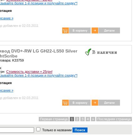
зывайте более 1-й позиции и получайте скидку*!
отация
писание »
р добавлен в 02.03.2011
ивод DVD+-RW LG GH22-LS50 Silver
htScribe
товара: K33759
а:
 грн
Стоимость доставки = 25грн!
зывайте более 1-й позиции и получайте скидку*!
отация
писание »
р добавлен в 02.03.2011
Первая страница
1
2
3
4
»
Последняя страница
Только в названии