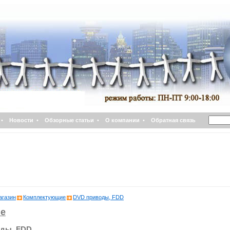
•
Новости
•
Обзорные статьи
•
О компании
•
Обратная связь
агазин
Комплектующие
DVD приводы, FDD
е
ды, FDD