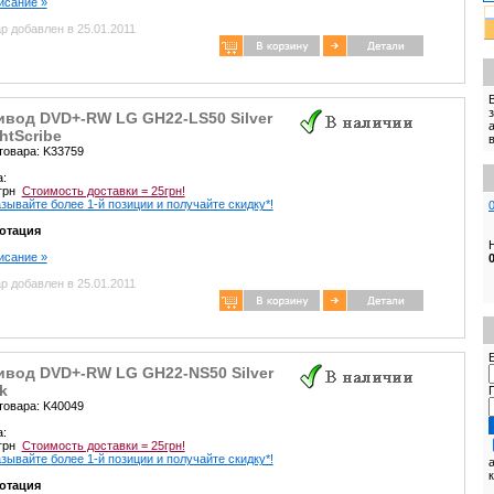
писание »
р добавлен в 25.01.2011
ивод DVD+-RW LG GH22-LS50 Silver
htScribe
товара: K33759
а:
 грн
Стоимость доставки = 25грн!
зывайте более 1-й позиции и получайте скидку*!
отация
писание »
р добавлен в 25.01.2011
E
ивод DVD+-RW LG GH22-NS50 Silver
k
товара: K40049
а:
 грн
Стоимость доставки = 25грн!
зывайте более 1-й позиции и получайте скидку*!
отация