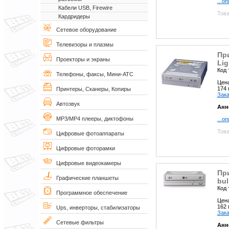
...о
Кабели USB, Firewire
Това
Кардридеры
Сетевое оборудование
Телевизоры и плазмы
Пр
Проекторы и экраны
Lig
Код 
Телефоны, факсы, Мини-АТС
Цен
174
Принтеры, Сканеры, Копиры
Зака
Автозвук
Анн
MP3/MP4 плееры, диктофоны
...о
Това
Цифровые фотоаппараты
Цифровые фоторамки
Цифровые видеокамеры
Пр
Графические планшеты
bul
Код 
Программное обеспечение
Цен
162
Ups, инверторы, стабилизаторы
Зака
Сетевые фильтры
Анн