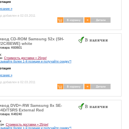
отация
писание »
р добавлен в 02.03.2011
ивод CD-ROM Samsung 52x (SH-
22C/BEWE) white
товара: K60601
а:
грн
Стоимость доставки = 25грн!
зывайте более 1-й позиции и получайте скидку*!
отация
писание »
р добавлен в 02.03.2011
ивод DVD+-RW Samsung 8x SE-
4D/TSRS External Red
товара: K48240
а:
 грн
Стоимость доставки = 25грн!
зывайте более 1-й позиции и получайте скидку*!