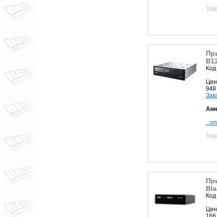
Тов
Пр
B12
Код
Цен
948
Зак
Анн
...о
Тов
Пр
Bla
Код
Цен
166