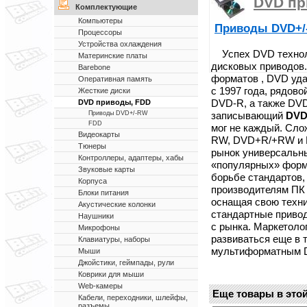
DVD пр
Комплектующие
Компьютеры
Приводы DVD+
Процессоры
Устройства охлаждения
Успех DVD техноло
Материнские платы
дисковых приводов.
Barebone
форматов , DVD уда
Оперативная память
с 1997 года, рядов
Жесткие диски
DVD-R, а также DV
DVD приводы, FDD
записывающий
DVD
Приводы DVD+/-RW
FDD
мог не каждый. Сло
Видеокарты
RW, DVD+R/+RW и D
Тюнеры
рынок универсальн
Контроллеры, адаптеры, хабы
«популярных» форм
Звуковые карты
борьбе стандартов,
Корпуса
производителям ПК 
Блоки питания
оснащая свою техн
Акустические колонки
стандартные привод
Наушники
с рынка. Маркетоло
Микрофоны
развиваться еще в т
Клавиатуры, наборы
мультиформатным DV
Мыши
Джойстики, геймпады, рули
Коврики для мыши
Web-камеры
Еще товары в этой
Кабели, переходники, шлейфы,
разъемы