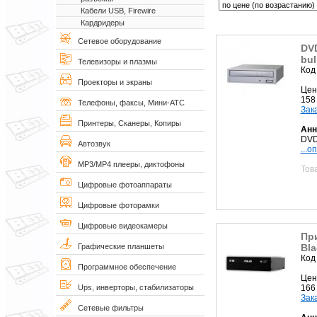
Кабели USB, Firewire
Кардридеры
Сетевое оборудование
DVD
bul
Телевизоры и плазмы
Код
Проекторы и экраны
Цен
158
Телефоны, факсы, Мини-АТС
Зак
Принтеры, Сканеры, Копиры
Анн
DVD
Автозвук
...о
MP3/MP4 плееры, диктофоны
Тов
Цифровые фотоаппараты
Цифровые фоторамки
Цифровые видеокамеры
Пр
Bla
Графические планшеты
Код
Программное обеспечение
Цен
166
Ups, инверторы, стабилизаторы
Зак
Сетевые фильтры