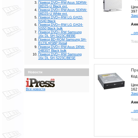
Привод DVD+-RW Asus SDRW-
08D2S-U Black ext.
Цен
Привод DVD+-RW Asus SDRW-
397
08D2S-U White ext.
Зак
Привод DVD+-RW LG GH22-
NS40 Black
Анн
Привод DVD+-RW LG GH24-
NS50 Black bulk
Привод DVD+-RW Samsung
...о
16x DL SH-S223C/BEBE
Привод BD-ROM Samsung SH-
Тов
B123L/RSBP Retail
Привод DVD+-RW Asus DRW-
24B3ST Black bulk
Привод DVD+-RW Samsung
16x DL SH-S223C/BESE
Пр
Новости
Код
Цен
162
Все новости
Зак
Анн
...о
Тов