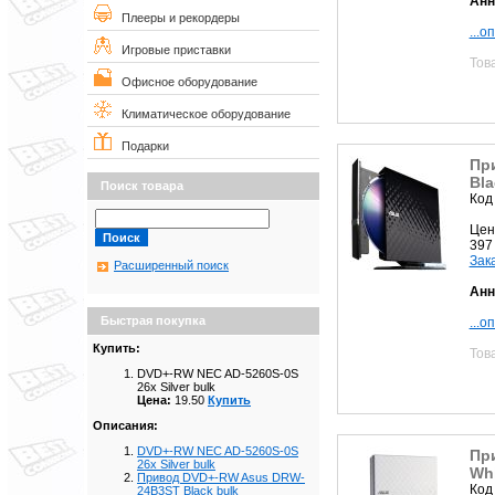
Анн
Плееры и рекордеры
...о
Игровые приставки
Тов
Офисное оборудование
Климатическое оборудование
Подарки
Пр
Bla
Поиск товара
Код
Цен
397
Зак
Расширенный поиск
Анн
Быстрая покупка
...о
Купить:
Тов
DVD+-RW NEC AD-5260S-0S
26x Silver bulk
Цена:
19.50
Купить
Описания:
DVD+-RW NEC AD-5260S-0S
Пр
26x Silver bulk
Whi
Привод DVD+-RW Asus DRW-
Код
24B3ST Black bulk