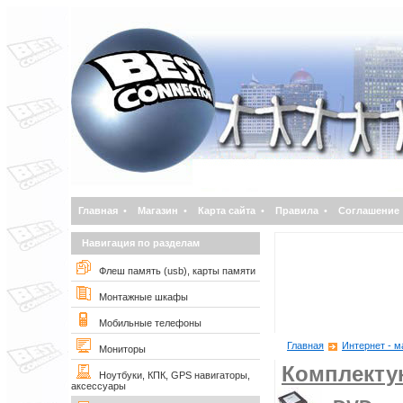
Главная
•
Магазин
•
Карта сайта
•
Правила
•
Соглашение
Навигация по разделам
Флеш память (usb), карты памяти
Монтажные шкафы
Мобильные телефоны
Главная
Интернет - м
Мониторы
Комплект
Ноутбуки, КПК, GPS навигаторы,
аксессуары