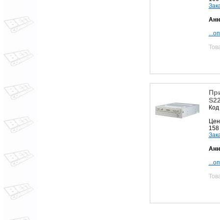
Зак
Анн
...о
Тов
Пр
S2
Код
Цен
158
Зак
Анн
...о
Тов