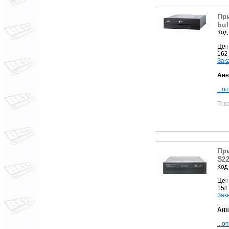
Пр
bul
Код
Цен
162
Зак
Анн
...о
Тов
Пр
S2
Код
Цен
158
Зак
Анн
...о