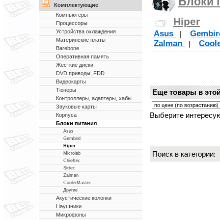
Блоки 
Комплектующие
Компьютеры
Hiper
Процессоры
Устройства охлаждения
Asus
Gembi
|
Материнские платы
Zalman
Cool
|
Barebone
Оперативная память
Жесткие диски
DVD приводы, FDD
Видеокарты
Тюнеры
Еще товары в этой
Контроллеры, адаптеры, хабы
Звуковые карты
Выберите интересую
Корпуса
Блоки питания
Asus
Gembird
Hiper
Поиск в категории
Microlab
Chieftec
Sirtec
Zalman
CoolerMaster
Другие
Акустические колонки
Наушники
Микрофоны