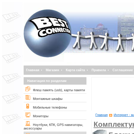
Главная
•
Магазин
•
Карта сайта
•
Правила
•
Соглашение
Навигация по разделам
Флеш память (usb), карты памяти
Монтажные шкафы
Мобильные телефоны
Главная
Интернет - м
Мониторы
Комплект
Ноутбуки, КПК, GPS навигаторы,
аксессуары