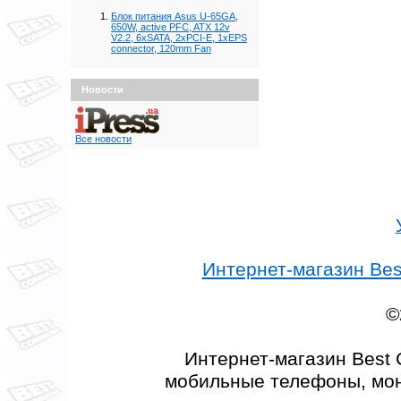
Блок питания Asus U-65GA,
650W, active PFC, ATX 12v
V2.2, 6xSATA, 2xPCI-E, 1xEPS
connector, 120mm Fan
Новости
Все новости
Интернет-магазин Best
©
Интернет-магазин Best 
мобильные телефоны, мон