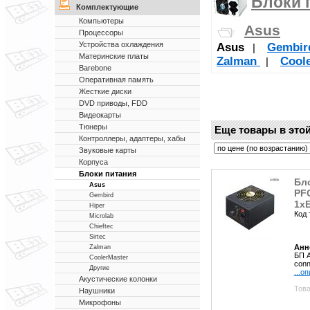
Блоки 
Комплектующие
Компьютеры
Asus
Процессоры
Устройства охлаждения
Asus
Gembi
|
Материнские платы
Zalman
Cool
|
Barebone
Оперативная память
Жесткие диски
DVD приводы, FDD
Видеокарты
Тюнеры
Еще товары в этой
Контроллеры, адаптеры, хабы
Звуковые карты
Корпуса
Блоки питания
Бло
Asus
PFC
Gembird
1xE
Hiper
Код 
Microlab
Chieftec
Sirtec
Анн
Zalman
БП A
CoolerMaster
conn
Другие
...о
Акустические колонки
Това
Наушники
Микрофоны