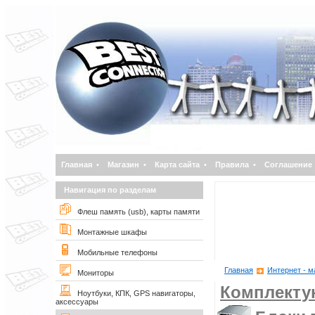
Главная
•
Магазин
•
Карта сайта
•
Правила
•
Соглашение
Навигация по разделам
Флеш память (usb), карты памяти
Монтажные шкафы
Мобильные телефоны
Главная
Интернет - м
Мониторы
Комплект
Ноутбуки, КПК, GPS навигаторы,
аксессуары