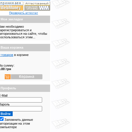
Проверить аттестат
Мои закладки
Вам необходимо
зарегистрироваться и
авторизоваться на сайте, чтобы
воспользоваться этим...
Ваша корзина
0 товаров
в корзине
На сумму:
0.00 грн
Профиль
-Mail
Пароль
Запомнить данные
авторизации на этом
компьютере