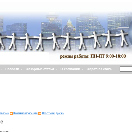
•
Новости
•
Обзорные статьи
•
О компании
•
Обратная связь
агазин
Комплектующие
Жесткие диски
е
иски