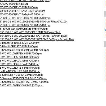
V Live Hub WDBACA0010BBK-EESN (1TB)
 WDBAAP0000NBK-EESN
B WD WD1600BPVT 8MB 5400rpm
 WD WD3200BEKT SATA 16MB 7200rpm
B WD WD5000BPVT SATA 8MB 5400rpm
2.5" 120 GB WD WD1200BEVE 8MB 5400rpm
2.5" 160 GB WD WD1600BEVE 8MB 5400rpm Ultra ATA/100
2.5" 320 GB WD WD3200BEVE 8MB 5400rpm
2.5" 80 GB WD WD800BEVE 8MB 5400rpm
 2.5" 160 GB WD WD1600BEKT 16MB 7200rpm Black
 2.5" 250 GB WD WD2500BEKT SATA 16MB 7200rpm Black
 2.5" 250 GB WD WD2500BEVT SATA 8MB 5400rpm Scorpio Blue
B Hitachi 0F10383 32MB 7200rpm
B Hitachi 0F12957 8MB 5400rpm
GB Seagate ST31000524NS 32MB 7200rpm
GB WD WD1002FAEX 64MB 7200rpm
GB WD WD10EALS 32MB 7200rpm
GB WD WD10EALX 32MB 7200rpm
 GB WD WD10EARS 64MB 5400rpm
 GB WD WD10EURS 64MB 5400rpm
B WD WD1500HLFS 16M 10000rpm
GB Samsung HD154UI 32MB 5400rpm
GB Seagate ST1500DL003 64MB 5900rpm
GB Seagate ST31500341AS 32MB 7200rpm
 GB WD WD1503FYYS 64MB 7200rpm