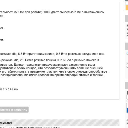
тельностью 2 мс при работе; 300G длительностью 2 мс в выключенном
ии
wer
сек
 режиме Idle, 6.8 Вт при чтении/записи, 0.8 Вт в режимах ожидания и сна
в режиме Idle, 2.9 Бел в режиме поиска 0, 2.6 Бел в режиме поиска 3
ивается. Данная технология предусматривает закрепление вала
двигателя с обоих концов, что позволяет уменьшить влияние внешней
и и стабилизировать вращение пластин, что в свою очередь способствует
 позиционированию блока головок во время операций чтения и записи.
26.1 x 147 мм
E
окупают