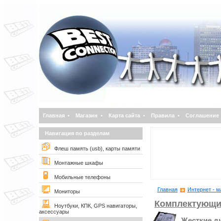
Главная
•
Магазин
•
Карта сайта
•
Правила
•
Соглашение
Навигация по разделам
Флеш память (usb), карты памяти
Монтажные шкафы
Мобильные телефоны
Главная
Интернет - м
Мониторы
Комплектующи
Ноутбуки, КПК, GPS навигаторы,
аксессуары
Жесткие д