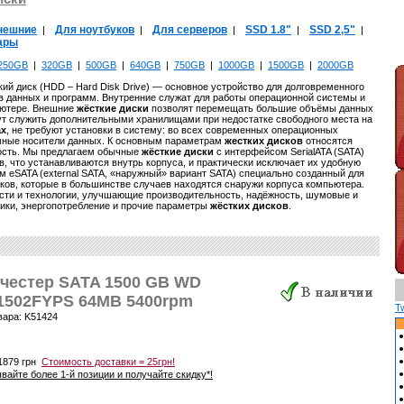
нешние
Для ноутбуков
Для серверов
SSD 1.8"
SSD 2,5"
|
|
|
|
|
уары
250GB
|
320GB
|
500GB
|
640GB
|
750GB
|
1000GB
|
1500GB
|
2000GB
й диск (HDD – Hard Disk Drive) — основное устройство для долговременного
 данных и программ. Внутренние служат для работы операционной системы и
ьютере. Внешние
жёсткие диски
позволят перемещать большие объёмы данных
т служить дополнительными хранилищами при недостатке свободного места на
ах
, не требуют установки в систему: во всех современных операционных
мные носители данных. К основным параметрам
жестких дисков
относятся
ость. Мы предлагаем обычные
жёсткие диски
с интерфейсом SerialATA (SATA)
, что устанавливаются внутрь корпуса, и практически исключает их удобную
м eSATA (external SATA, «наружный» вариант SATA) специально созданный для
сков, которые в большинстве случаев находятся снаружи корпуса компьютера.
ти и технологии, улучшающие производительность, надёжность, шумовые и
ики, энергопотребление и прочие параметры
жёстких дисков
.
честер SATA 1500 GB WD
502FYPS 64MB 5400rpm
T
вара: K51424
1879 грн
Стоимость доставки = 25грн!
вайте более 1-й позиции и получайте скидку*!