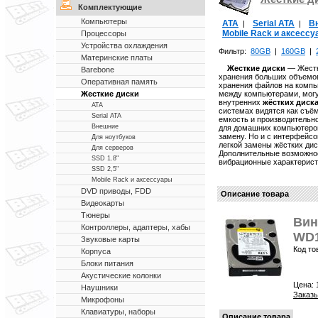
Комплектующие
Компьютеры
ATA
Serial ATA
В
|
|
Mobile Rack и аксесс
Процессоры
Устройства охлаждения
Фильтр:
80GB
|
160GB
|
Материнские платы
Жесткие диски
— Жестки
Barebone
хранения больших объемов
Оперативная память
хранения файлов на комп
между компьютерами, могу
Жесткие диски
внутренних
жёстких диск
ATA
системах видятся как съё
Serial ATA
емкость и производительн
Внешние
для домашних компьютеров
замену. Но и с интерфейсо
Для ноутбуков
легкой замены жёстких ди
Для серверов
Дополнительные возможнос
SSD 1.8"
вибрационные характерист
SSD 2,5"
Mobile Rack и аксессуары
DVD приводы, FDD
Описание товара
Видеокарты
Тюнеры
Вин
Контроллеры, адаптеры, хабы
WD1
Звуковые карты
Код то
Корпуса
Блоки питания
Акустические колонки
Цена:
Наушники
Заказы
Микрофоны
Клавиатуры, наборы
Описание товара