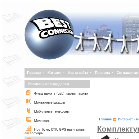
Главная
•
Магазин
•
Карта сайта
•
Правила
•
Соглашение
Навигация по разделам
Флеш память (usb), карты памяти
Монтажные шкафы
Мобильные телефоны
Главная
Интернет - м
Мониторы
Комплект
Ноутбуки, КПК, GPS навигаторы,
аксессуары