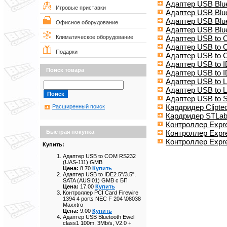
Адаптер USB Blu
Игровые приставки
Адаптер USB Blue
Адаптер USB Blue
Офисное оборудование
Адаптер USB Blu
Адаптер USB to
Климатическое оборудование
Адаптер USB to
Подарки
Адаптер USB to 
Адаптер USB to 
Поиск товара
Адаптер USB to I
Адаптер USB to 
Адаптер USB to 
Адаптер USB to 
Кардридер Clipt
Расширенный поиск
Кардридер STLab 
Контроллер Expr
Контроллер Expre
Быстрая покупка
Контроллер Expre
Купить:
Адаптер USB to COM RS232
(UAS-111) GMB
Цена:
8.70
Купить
Адаптер USB to IDE2.5"/3.5",
SATA (AUSI01) GMB с БП
Цена:
17.00
Купить
Контроллер PCI Card Firewire
1394 4 ports NEC F 204 \08038
Maxxtro
Цена:
9.00
Купить
Адаптер USB Bluetooth Ewel
class1 100m, 3Mb/s, V2.0 +