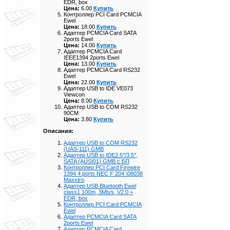
EDR, box
Цена:
6.00
Купить
Контроллер PCI Card PCMCIA
Ewel
Цена:
18.00
Купить
Адаптер PCMCIA Card SATA
2ports Ewel
Цена:
14.00
Купить
Адаптер PCMCIA Card
IEEE1394 2ports Ewel
Цена:
13.00
Купить
Адаптер PCMCIA Card RS232
Ewel
Цена:
22.00
Купить
Адаптер USB to IDE VE073
Viewcon
Цена:
8.00
Купить
Адаптер USB to COM RS232
90CM
Цена:
3.80
Купить
Описания:
Адаптер USB to COM RS232
(UAS-111) GMB
Адаптер USB to IDE2.5"/3.5",
SATA (AUSI01) GMB с БП
Контроллер PCI Card Firewire
1394 4 ports NEC F 204 \08038
Maxxtro
Адаптер USB Bluetooth Ewel
class1 100m, 3Mb/s, V2.0 +
EDR, box
Контроллер PCI Card PCMCIA
Ewel
Адаптер PCMCIA Card SATA
2ports Ewel
Адаптер PCMCIA Card