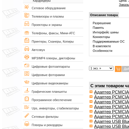
Цена:
Кардридеры
Заказы
Сетевое оборудование
Описание товара
Телевизоры и плазмы
Разрешение
Проекторы и экраны
Память
Интерфейс шины
Телефоны, факсы, Мини-АТС
Коннекторы
Поддерживаемые ОС
Принтеры, Сканеры, Копиры
В комплекте
Автозвук
Особенности
MP3/MP4 плееры, диктофоны
Цифровые фотоаппараты
Цифровые фоторамки
Цифровые видеокамеры
С этим товаром ч
Адаптер PCMCIA 
Графические планшеты
Адаптер PCMCIA 
Программное обеспечение
Адаптер PCMCIA 
Адаптер PCMCIA 
Ups, инверторы, стабилизаторы
Адаптер PCMCIA 
Адаптер PCMCIA 
Сетевые фильтры
Адаптер USB Blue
Плееры и рекордеры
Адаптер USB Blue