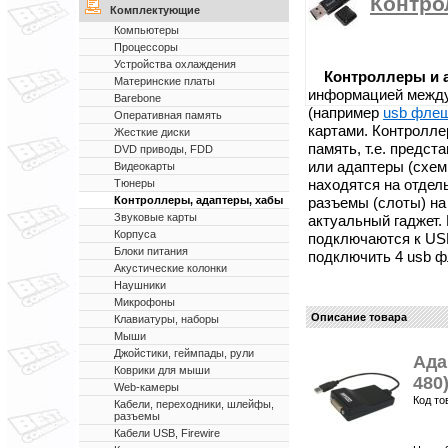
Контро
Комплектующие
Компьютеры
Процессоры
Устройства охлаждения
Контроллеры и 
Материнские платы
информацией между
Barebone
(например
usb фле
Оперативная память
картами. Контролле
Жесткие диски
память, т.е. предс
DVD приводы, FDD
или адаптеры (схе
Видеокарты
находятся на отдел
Тюнеры
разъемы (слоты) на
Контроллеры, адаптеры, хабы
Звуковые карты
актуальный гаджет.
Корпуса
подключаются к USB
Блоки питания
подключить 4 usb ф
Акустические колонки
Наушники
Микрофоны
Описание товара
Клавиатуры, наборы
Мыши
Джойстики, геймпады, рули
Ада
Коврики для мыши
480
Web-камеры
Код то
Кабели, переходники, шлейфы,
разъемы
Кабели USB, Firewire