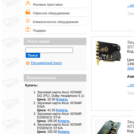
Игровые приставки
...о
Офисное оборудование
Тов
Климатическое оборудование
Подарки
Поиск товара
Зв
ST
Код
Цен
Расширенный поиск
149
Зак
Анн
Быстрая покупка
...о
Купить:
Звуковая карта Asus XONAR
Тов
DG (PCI, Dolby Headphone 5.1)
Цена:
32.00
Купить
Звуковая карта Asus XONAR
DS/A
Цена:
41.50
Купить
Звуковая карта Asus XONAR
ESSENCE ST/A
Цена:
185.00
Купить
Зв
Звуковая карта Asus XONAR
ST
ESSENCE STX/A
Код
Цена:
182.00
Купить