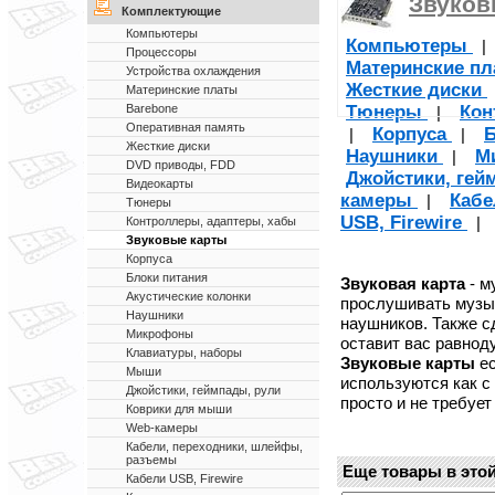
Звуков
Комплектующие
Компьютеры
Компьютеры
Процессоры
Материнские п
Устройства охлаждения
Жесткие диски
Материнские платы
Тюнеры
Кон
Barebone
|
Оперативная память
Корпуса
Б
|
|
Жесткие диски
Наушники
М
|
DVD приводы, FDD
Джойстики, гей
Видеокарты
камеры
Кабе
|
Тюнеры
USB, Firewire
|
Контроллеры, адаптеры, хабы
Звуковые карты
Корпуса
Блоки питания
Звуковая карта
- м
Акустические колонки
прослушивать музык
Наушники
наушников. Также 
Микрофоны
оставит вас равно
Клавиатуры, наборы
Звуковые карты
ес
Мыши
используются как с
Джойстики, геймпады, рули
просто и не требуе
Коврики для мыши
Web-камеры
Кабели, переходники, шлейфы,
разъемы
Еще товары в этой
Кабели USB, Firewire