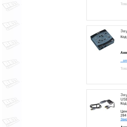
Тов
Зву
Код
Анн
...о
Тов
Зву
USB
Код
Цен
284
Зак