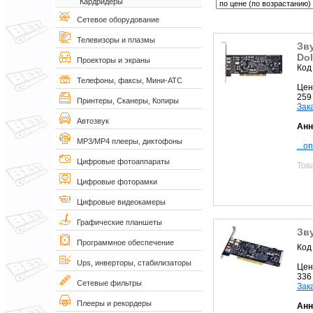
Кардридеры
Сетевое оборудование
Телевизоры и плазмы
Зву
Dol
Проекторы и экраны
Код
Телефоны, факсы, Мини-АТС
Цен
259
Принтеры, Сканеры, Копиры
Зак
Автозвук
Анн
MP3/MP4 плееры, диктофоны
...о
Цифровые фотоаппараты
Тов
Цифровые фоторамки
Цифровые видеокамеры
Графические планшеты
Зв
Программное обеспечение
Код
Ups, инверторы, стабилизаторы
Цен
336
Сетевые фильтры
Зак
Плееры и рекордеры
Анн