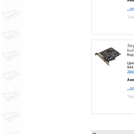
Анн
...о
Тов
Зву
bul
Код
Цен
944
Зак
Анн
...о
Тов