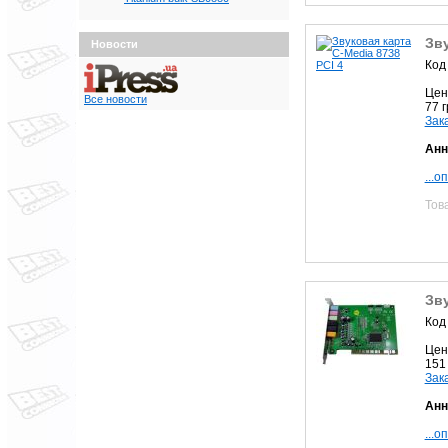
Зву
Новости
Код
Цен
Все новости
77 
Зак
Анн
...о
Тов
Зву
Код
Цен
151
Зак
Анн
...о