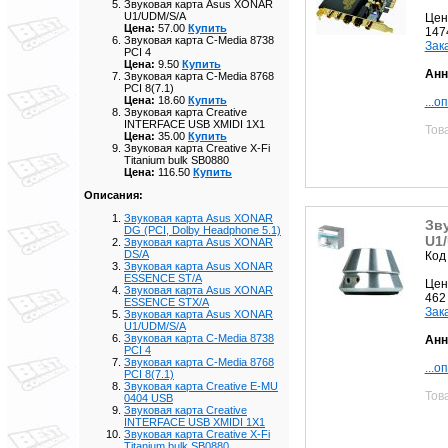
Звуковая карта Asus XONAR
U1/UDM/S/A
Цен
Цена:
57.00
Купить
147
Звуковая карта C-Media 8738
Зак
PCI 4
Цена:
9.50
Купить
Анн
Звуковая карта C-Media 8768
PCI 8(7.1)
Цена:
18.60
Купить
...о
Звуковая карта Creative
INTERFACE USB XMIDI 1X1
Тов
Цена:
35.00
Купить
Звуковая карта Creative X-Fi
Titanium bulk SB0880
Цена:
116.50
Купить
Описания:
Звуковая карта Asus XONAR
Зв
DG (PCI, Dolby Headphone 5.1)
U1
Звуковая карта Asus XONAR
DS/A
Код
Звуковая карта Asus XONAR
ESSENCE ST/A
Цен
Звуковая карта Asus XONAR
462
ESSENCE STX/A
Зак
Звуковая карта Asus XONAR
U1/UDM/S/A
Звуковая карта C-Media 8738
Анн
PCI 4
Звуковая карта C-Media 8768
...о
PCI 8(7.1)
Звуковая карта Creative E-MU
Тов
0404 USB
Звуковая карта Creative
INTERFACE USB XMIDI 1X1
Звуковая карта Creative X-Fi
Titanium bulk SB0880