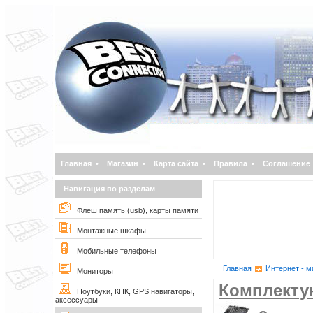
Главная
•
Магазин
•
Карта сайта
•
Правила
•
Соглашение
Навигация по разделам
Флеш память (usb), карты памяти
Монтажные шкафы
Мобильные телефоны
Главная
Интернет - м
Мониторы
Комплект
Ноутбуки, КПК, GPS навигаторы,
аксессуары