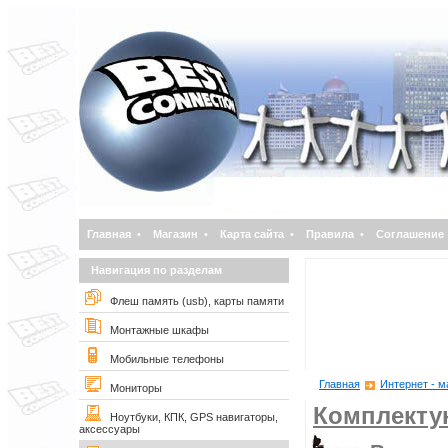
Главная
•
Магазин
•
Карта сайта
•
Правила
•
Соглашение
Навигация по разделам
Флеш память (usb), карты памяти
Монтажные шкафы
Мобильные телефоны
Главная
Интернет - м
Мониторы
Комплект
Ноутбуки, КПК, GPS навигаторы,
аксессуары