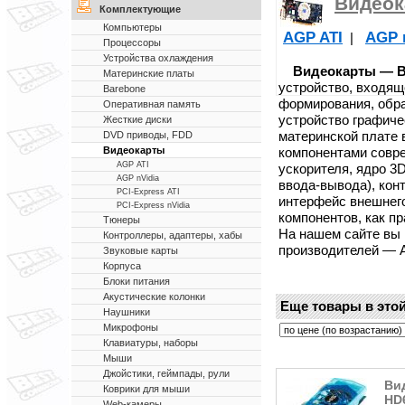
Видеок
Комплектующие
Компьютеры
AGP ATI
AGP 
|
Процессоры
Устройства охлаждения
Видеокарты — Ви
Материнские платы
устройство, входящ
Barebone
формирования, обра
Оперативная память
устройство графич
Жесткие диски
материнской плате
DVD приводы, FDD
компонентами совр
Видеокарты
AGP ATI
ускорителя, ядро 3
AGP nVidia
ввода-вывода), кон
PCI-Express ATI
интерфейс внешнег
PCI-Express nVidia
компонентов, как п
Тюнеры
На нашем сайте вы
Контроллеры, адаптеры, хабы
производителей — ATI
Звуковые карты
Корпуса
Блоки питания
Акустические колонки
Еще товары в этой
Наушники
Микрофоны
Клавиатуры, наборы
Мыши
Джойстики, геймпады, рули
Ви
Коврики для мыши
HD
Web-камеры