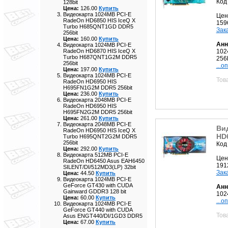
Код
128bit
Цена:
126.00
Купить
Видеокарта 1024MB PCI-E
Цен
RadeOn HD6850 HIS IceQ X
159
Turbo H685QNT1GD DDR5
Зак
256bit
Цена:
160.00
Купить
Анн
Видеокарта 1024MB PCI-E
102
RadeOn HD6870 HIS IceQ X
Turbo H687QNT1G2M DDR5
256b
256bit
...о
Цена:
197.00
Купить
Видеокарта 1024MB PCI-E
Тов
RadeOn HD6950 HIS
H695FN1G2M DDR5 256bit
Цена:
236.00
Купить
Видеокарта 2048MB PCI-E
RadeOn HD6950 HIS
H695FN2G2M DDR5 256bit
Цена:
261.00
Купить
Видеокарта 2048MB PCI-E
Ви
RadeOn HD6950 HIS IceQ X
HD
Turbo H695QNT2G2M DDR5
256bit
Код
Цена:
292.00
Купить
Видеокарта 512MB PCI-E
Цен
RadeOn HD6450 Asus EAH6450
191
SILENT/DI/512MD3(LP) 32bit
Зак
Цена:
44.50
Купить
Видеокарта 1024MB PCI-E
GeForce GT430 with CUDA
Анн
Gainward GDDR3 128 bit
102
Цена:
60.00
Купить
...о
Видеокарта 1024MB PCI-E
GeForce GT440 with CUDA
Тов
Asus ENGT440/DI/1GD3 DDR5
Цена:
67.00
Купить