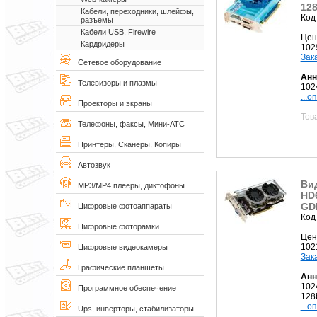
128
Кабели, переходники, шлейфы,
Код
разъемы
Кабели USB, Firewire
Цен
Кардридеры
102
Зак
Сетевое оборудование
Анн
Телевизоры и плазмы
102
...о
Проекторы и экраны
Тов
Телефоны, факсы, Мини-АТС
Принтеры, Сканеры, Копиры
Автозвук
Ви
MP3/MP4 плееры, диктофоны
HD6
GD
Цифровые фотоаппараты
Код
Цифровые фоторамки
Цен
102
Цифровые видеокамеры
Зак
Графические планшеты
Анн
102
Программное обеспечение
128b
...о
Ups, инверторы, стабилизаторы