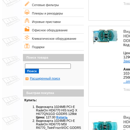
Тов
Сетевые фильтры
Плееры и рекордеры
Игровые приставки
Офисное оборудование
Ви
HD
Климатическое оборудование
DDR
Код
Подарки
Цен
129
Поиск товара
Зак
Анн
102
256b
Расширенный поиск
...о
Тов
Быстрая покупка
Купить:
Видеокарта 1024MB PCI-E
RadeOn HD6770 HIS IceQ X
H677QN1GD GDDR5 128bit
Ви
Цена:
127.00
Купить
Видеокарта 1024MB PCI-E
HD
RadeOn HD6770 MSI
DDR
R6770_TwinFrozrII/OC GDDR5