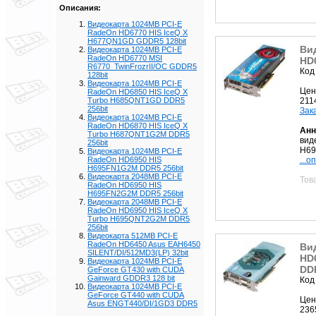
Описания:
Видеокарта 1024MB PCI-E
RadeOn HD6770 HIS IceQ X
H677QN1GD GDDR5 128bit
Ви
Видеокарта 1024MB PCI-E
RadeOn HD6770 MSI
HD
R6770_TwinFrozrII/OC GDDR5
Код
128bit
Видеокарта 1024MB PCI-E
Цен
RadeOn HD6850 HIS IceQ X
211
Turbo H685QNT1GD DDR5
256bit
Зак
Видеокарта 1024MB PCI-E
RadeOn HD6870 HIS IceQ X
Анн
Turbo H687QNT1G2M DDR5
вид
256bit
H69
Видеокарта 1024MB PCI-E
...о
RadeOn HD6950 HIS
H695FN1G2M DDR5 256bit
Видеокарта 2048MB PCI-E
Тов
RadeOn HD6950 HIS
H695FN2G2M DDR5 256bit
Видеокарта 2048MB PCI-E
RadeOn HD6950 HIS IceQ X
Turbo H695QNT2G2M DDR5
256bit
Видеокарта 512MB PCI-E
RadeOn HD6450 Asus EAH6450
Ви
SILENT/DI/512MD3(LP) 32bit
HD
Видеокарта 1024MB PCI-E
DDR
GeForce GT430 with CUDA
Gainward GDDR3 128 bit
Код
Видеокарта 1024MB PCI-E
GeForce GT440 with CUDA
Цен
Asus ENGT440/DI/1GD3 DDR5
236