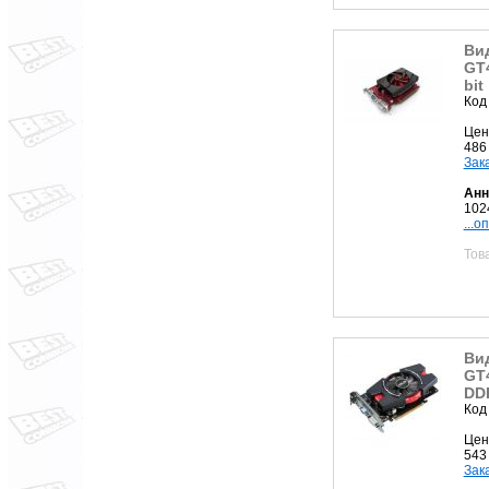
Ви
GT
bit
Код
Цен
486
Зак
Анн
102
...о
Тов
Ви
GT
DD
Код
Цен
543
Зак