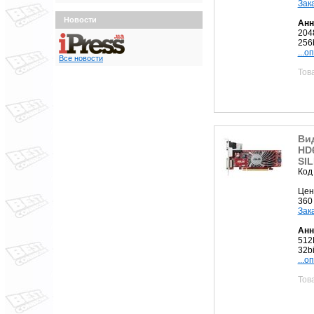
Зак
Новости
Анн
204
256b
...о
Все новости
Тов
Ви
HD
SIL
Код
Цен
360
Зак
Анн
512
32bi
...о
Тов