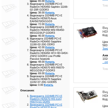
Цена:
65.00
Купить
Видеокарта 1024MB PCI-E
Тов
RadeOn HD5450 Saphire 11166-
02-20R GDDR3
Цена:
38.00
Купить
Видеокарта 1024MB PCI-E
RadeOn HD5670 Asus
EAH5670/DI/1GD3
Цена:
72.00
Купить
Видеокарта 1024MB PCI-E
Ви
RadeOn HD6450 MSI R6450-
HD
MD1GD3/LP GDDR3
Код
Цена:
46.00
Купить
Відеокарта 1024MB PCI-E
RadeOn HD6450 Sapphire
Цен
11190-02-20G DDR3
583
Цена:
42.00
Купить
Зак
Видеокарта 1024MB PCI-E
RadeOn HD6450 XFX HD-645X-
Анн
ZNH2 GDDR3 Low Profile
102
Passive heatsink
Цена:
48.00
Купить
...о
Видеокарта 1024MB PCI-E
RadeOn HD6570 MSI R6570-
Тов
MD1GD3/LP GDDR3
Цена:
69.00
Купить
Видеокарта 1024MB PCI-E
RadeOn HD6670 Sapphire
11192-07-20G GDDR5
Цена:
0.00
Купить
Описания:
Ви
HD
Видеокарта 1024MB PCI-E
RadeOn HD5670 HIS IceQ
Код
H567Q1G DDR5
Видеокарта 1024MB PCI-E
Цен
RadeOn HD5570 Asus