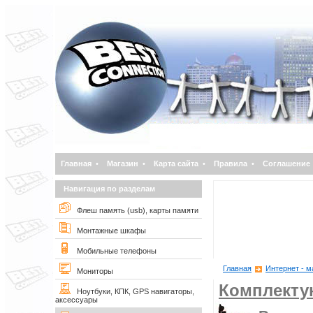
Главная
•
Магазин
•
Карта сайта
•
Правила
•
Соглашение
Навигация по разделам
Флеш память (usb), карты памяти
Монтажные шкафы
Мобильные телефоны
Главная
Интернет - м
Мониторы
Комплект
Ноутбуки, КПК, GPS навигаторы,
аксессуары