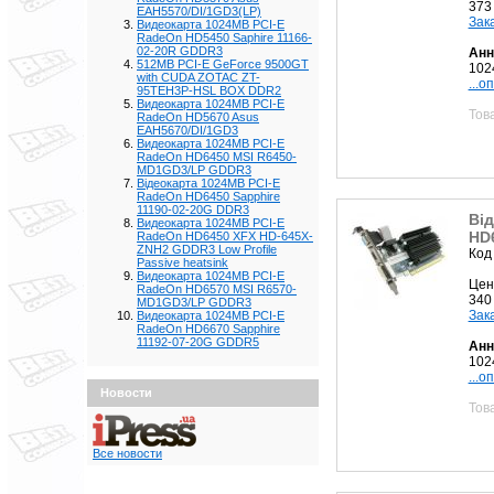
373
EAH5570/DI/1GD3(LP)
Зак
Видеокарта 1024MB PCI-E
RadeOn HD5450 Saphire 11166-
02-20R GDDR3
Анн
512MB PCI-E GeForce 9500GT
102
with CUDA ZOTAC ZT-
...о
95TEH3P-HSL BOX DDR2
Видеокарта 1024MB PCI-E
Тов
RadeOn HD5670 Asus
EAH5670/DI/1GD3
Видеокарта 1024MB PCI-E
RadeOn HD6450 MSI R6450-
MD1GD3/LP GDDR3
Відеокарта 1024MB PCI-E
RadeOn HD6450 Sapphire
11190-02-20G DDR3
Ві
Видеокарта 1024MB PCI-E
HD6
RadeOn HD6450 XFX HD-645X-
ZNH2 GDDR3 Low Profile
Код
Passive heatsink
Видеокарта 1024MB PCI-E
Цен
RadeOn HD6570 MSI R6570-
340
MD1GD3/LP GDDR3
Зак
Видеокарта 1024MB PCI-E
RadeOn HD6670 Sapphire
11192-07-20G GDDR5
Анн
102
...о
Новости
Тов
Все новости