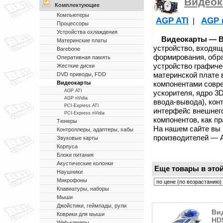
Видеок
Комплектующие
Компьютеры
AGP ATI
AGP 
|
Процессоры
Устройства охлаждения
Видеокарты — Ви
Материнские платы
устройство, входящ
Barebone
формирования, обра
Оперативная память
устройство графич
Жесткие диски
материнской плате
DVD приводы, FDD
компонентами совр
Видеокарты
AGP ATI
ускорителя, ядро 3
AGP nVidia
ввода-вывода), кон
PCI-Express ATI
интерфейс внешнег
PCI-Express nVidia
компонентов, как п
Тюнеры
На нашем сайте вы
Контроллеры, адаптеры, хабы
производителей — ATI
Звуковые карты
Корпуса
Блоки питания
Акустические колонки
Еще товары в этой
Наушники
Микрофоны
Клавиатуры, наборы
Мыши
Джойстики, геймпады, рули
Ви
Коврики для мыши
HD
Web-камеры