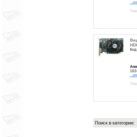
...о
Тов
Ви
HD6
Код
Анн
102
...о
Тов
Поиск в категории