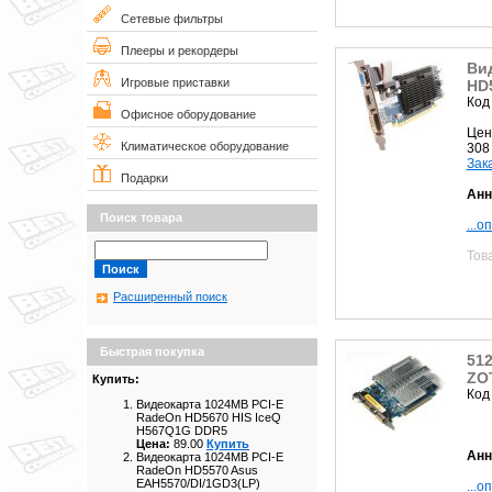
Сетевые фильтры
Плееры и рекордеры
Ви
Игровые приставки
HD5
Код
Офисное оборудование
Цен
Климатическое оборудование
308
Зак
Подарки
Анн
Поиск товара
...о
Тов
Расширенный поиск
Быстрая покупка
51
ZO
Купить:
Код
Видеокарта 1024MB PCI-E
RadeOn HD5670 HIS IceQ
H567Q1G DDR5
Цена:
89.00
Купить
Анн
Видеокарта 1024MB PCI-E
RadeOn HD5570 Asus
EAH5570/DI/1GD3(LP)
...о