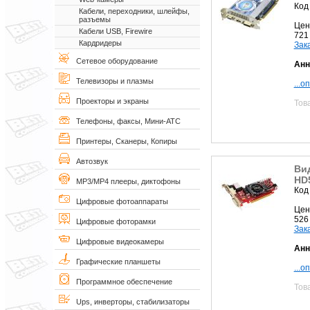
Код
Кабели, переходники, шлейфы,
разъемы
Цен
Кабели USB, Firewire
721
Кардридеры
Зак
Сетевое оборудование
Анн
Телевизоры и плазмы
...о
Проекторы и экраны
Тов
Телефоны, факсы, Мини-АТС
Принтеры, Сканеры, Копиры
Автозвук
Ви
HD
MP3/MP4 плееры, диктофоны
Код
Цифровые фотоаппараты
Цен
526
Цифровые фоторамки
Зак
Цифровые видеокамеры
Анн
Графические планшеты
...о
Программное обеспечение
Тов
Ups, инверторы, стабилизаторы