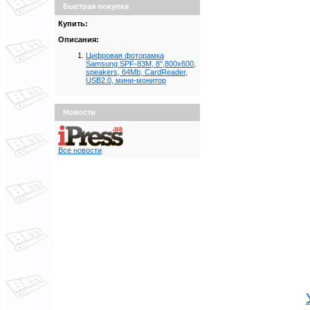
Быстрая покупка
Купить:
Описания:
Цифровая фоторамка
Samsung SPF-83M, 8'',800x600,
speakers, 64Mb, CardReader,
USB2.0, мини-монитор
Новости
Все новости