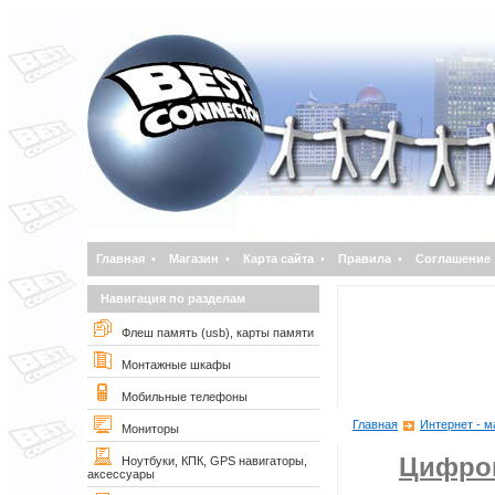
Главная
•
Магазин
•
Карта сайта
•
Правила
•
Соглашение
Навигация по разделам
Флеш память (usb), карты памяти
Монтажные шкафы
Мобильные телефоны
Главная
Интернет - м
Мониторы
Цифро
Ноутбуки, КПК, GPS навигаторы,
аксессуары