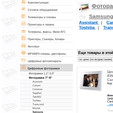
Комплектующие
Фоторам
Сетевое оборудование
Samsun
Телевизоры и плазмы
Assistant
Ca
|
Проекторы и экраны
Toshiba
Tran
|
Телефоны, факсы, Мини-АТС
Принтеры, Сканеры, Копиры
Автозвук
Еще товары в этой
MP3/MP4 плееры, диктофоны
Цифровые фотоаппараты
Цифровые фоторамки
Ци
Фоторамки 1,1''-3,5''
83M
Фоторамки 7''-8''
Car
Assistant
Код 
Canyon
Cenomax
Sapphire
Анн
TakeMS
Цифр
Toshiba
Card
...о
Transcend
Mustek
Това
Samsung