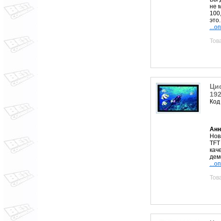
не 
100
это..
...о
Тов
Ци
19
Код
Анн
Нов
TFT
кач
дем
...о
Тов