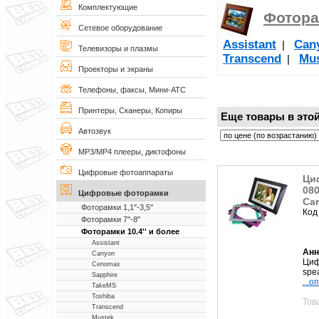
Комплектующие
Фоторам
Сетевое оборудование
Assistant
Can
|
Телевизоры и плазмы
Transcend
Mu
|
Проекторы и экраны
Телефоны, факсы, Мини-АТС
Принтеры, Сканеры, Копиры
Еще товары в этой
Автозвук
MP3/MP4 плееры, диктофоны
Цифровые фотоаппараты
Ци
080
Цифровые фоторамки
Car
Фоторамки 1,1''-3,5''
Код
Фоторамки 7''-8''
Фоторамки 10.4'' и более
Assistant
Анн
Canyon
Циф
Cenomax
spe
Sapphire
...о
TakeMS
Toshiba
Тов
Transcend
Mustek