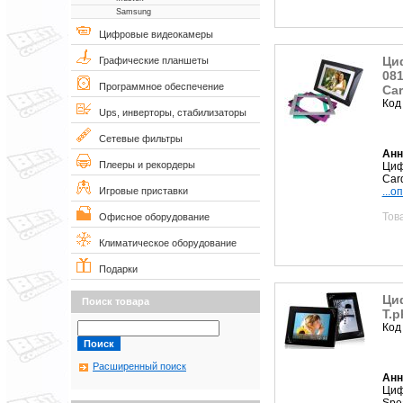
Samsung
Цифровые видеокамеры
Ци
Графические планшеты
081
Программное обеспечение
Car
Код
Ups, инверторы, стабилизаторы
Сетевые фильтры
Анн
Плееры и рекордеры
Циф
Car
...о
Игровые приставки
Тов
Офисное оборудование
Климатическое оборудование
Подарки
Ци
Поиск товара
T.p
Код
Расширенный поиск
Анн
Циф
Spe