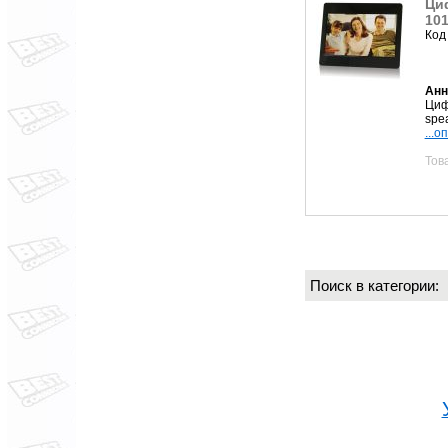
Ци
101
Код
Анн
Циф
spe
...о
Тов
Поиск в категории