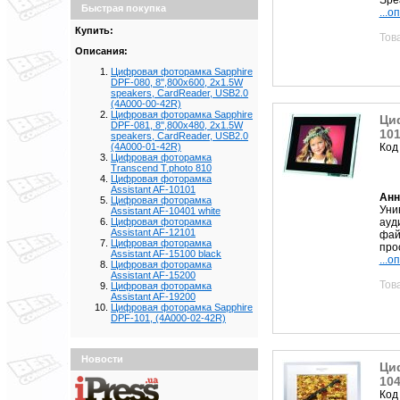
Быстрая покупка
...о
Купить:
Тов
Описания:
Цифровая фоторамка Sapphire
DPF-080, 8'',800x600, 2x1.5W
speakers, CardReader, USB2.0
(4A000-00-42R)
Цифровая фоторамка Sapphire
Ци
DPF-081, 8'',800x480, 2x1.5W
10
speakers, CardReader, USB2.0
Код
(4A000-01-42R)
Цифровая фоторамка
Transcend T.photo 810
Цифровая фоторамка
Assistant AF-10101
Анн
Цифровая фоторамка
Уни
Assistant AF-10401 white
ауд
Цифровая фоторамка
Assistant AF-12101
фай
Цифровая фоторамка
про
Assistant AF-15100 black
...о
Цифровая фоторамка
Assistant AF-15200
Тов
Цифровая фоторамка
Assistant AF-19200
Цифровая фоторамка Sapphire
DPF-101, (4A000-02-42R)
Новости
Ци
104
Код