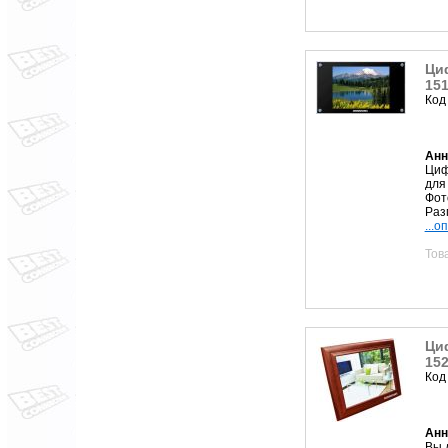
Ци
151
Код
Анн
Циф
для
Фот
Раз
...о
Тов
Ци
15
Код
Анн
Вы 