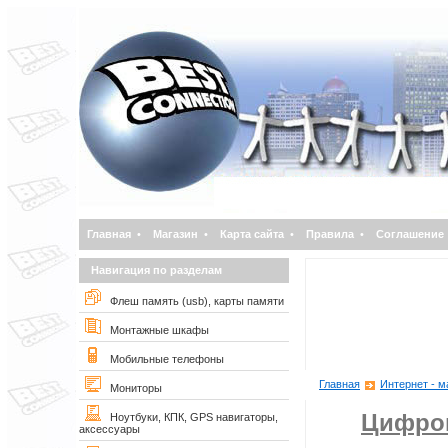
Главная
•
Магазин
•
Карта сайта
•
Правила
•
Соглашение
Навигация по разделам
Флеш память (usb), карты памяти
Монтажные шкафы
Мобильные телефоны
Главная
Интернет - м
Мониторы
Цифро
Ноутбуки, КПК, GPS навигаторы,
аксессуары