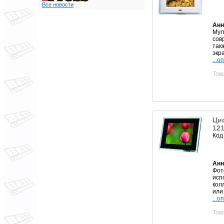
Все новости
Анн
Мул
сов
так
экра
...о
Тов
Ци
12
Код
Анн
Фот
исп
кол
или 
...о
Тов