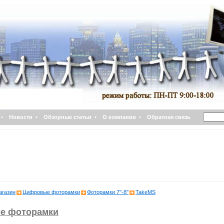
•
Новости
•
Обзорные статьи
•
О компании
•
Обратная связь
агазин
Цифровые фоторамки
Фоторамки 7''-8''
TakeMS
е фоторамки