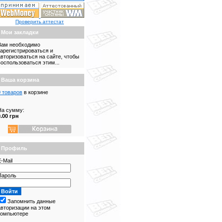
Проверить аттестат
Мои закладки
Вам необходимо
зарегистрироваться и
авторизоваться на сайте, чтобы
воспользоваться этим...
Ваша корзина
0 товаров
в корзине
На сумму:
0.00 грн
Профиль
-Mail
Пароль
Запомнить данные
авторизации на этом
компьютере