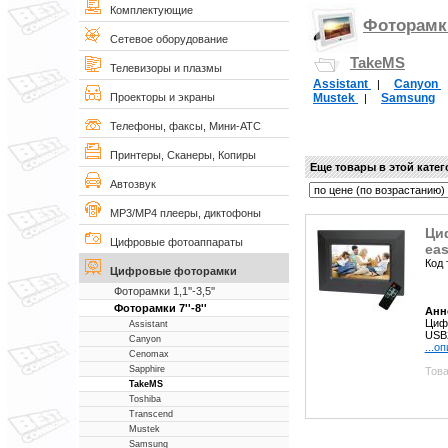
Комплектующие
Фоторамки 
Сетевое оборудование
TakeMS
Телевизоры и плазмы
Assistant
Canyon
|
Mustek
Samsung
Проекторы и экраны
|
Телефоны, факсы, Мини-АТС
Принтеры, Сканеры, Копиры
Еще товары в этой кате
Автозвук
MP3/MP4 плееры, диктофоны
Ци
Цифровые фотоаппараты
eas
Код 
Цифровые фоторамки
Фоторамки 1,1''-3,5''
Фоторамки 7''-8''
Анн
Цифр
Assistant
USB
Canyon
...о
Cenomax
Sapphire
Това
TakeMS
Toshiba
Transcend
Mustek
Samsung