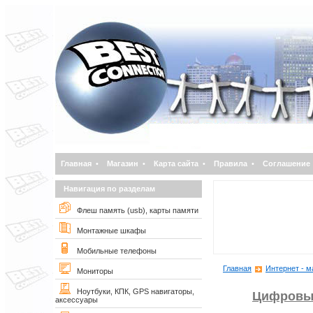
Главная
•
Магазин
•
Карта сайта
•
Правила
•
Соглашение
Навигация по разделам
Флеш память (usb), карты памяти
Монтажные шкафы
Мобильные телефоны
Главная
Интернет - м
Мониторы
Ноутбуки, КПК, GPS навигаторы,
Цифровы
аксессуары