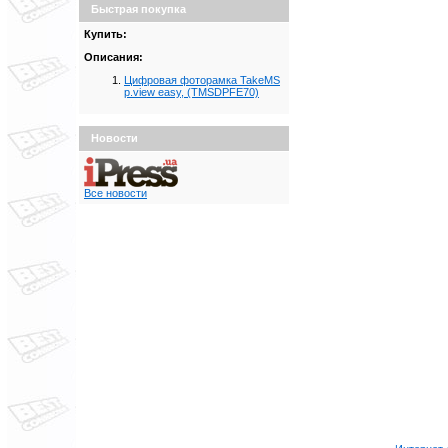
Быстрая покупка
Купить:
Описания:
Цифровая фоторамка TakeMS
p.view easy, (TMSDPFE70)
Новости
Все новости