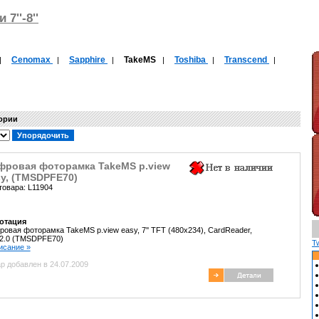
7''-8''
Cenomax
Sapphire
TakeMS
Toshiba
Transcend
|
|
|
|
|
|
гории
фровая фоторамка TakeMS p.view
y, (TMSDPFE70)
товара: L11904
отация
овая фоторамка TakeMS p.view easy, 7'' TFT (480x234), CardReader,
2.0 (TMSDPFE70)
T
писание »
р добавлен в 24.07.2009