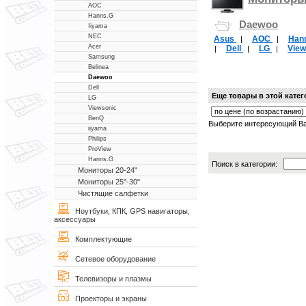
AOC
Hanns.G
Daewoo
Iiyama
NEC
Asus
AOC
Han
|
|
Acer
Dell
LG
Vie
|
|
|
Samsung
Belinea
Daewoo
Dell
Еще товары в этой кате
LG
Viewsonic
BenQ
Выберите интересующий Ва
iiyama
Philips
ProView
Hanns.G
Поиск в категории:
Мониторы 20-24"
Мониторы 25"-30"
Чистящие салфетки
Ноутбуки, КПК, GPS навигаторы,
аксессуары
Комплектующие
Сетевое оборудование
Телевизоры и плазмы
Проекторы и экраны