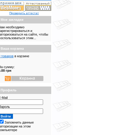
Проверить аттестат
Мои закладки
Вам необходимо
зарегистрироваться и
авторизоваться на сайте, чтобы
воспользоваться этим...
Ваша корзина
0 товаров
в корзине
На сумму:
0.00 грн
Профиль
-Mail
Пароль
Запомнить данные
авторизации на этом
компьютере