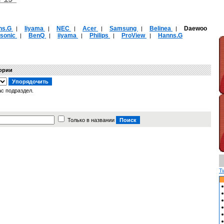
ns.G
Iiyama
NEC
Acer
Samsung
Belinea
Daewoo
|
|
|
|
|
|
wsonic
BenQ
iiyama
Philips
ProView
Hanns.G
|
|
|
|
|
гории
с подраздел.
Только в названии
T