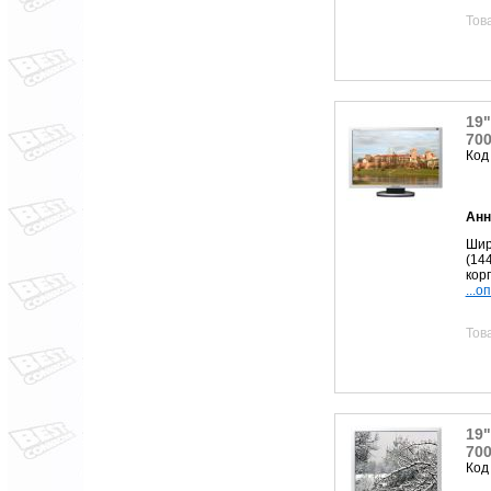
Тов
19
700
Код
Анн
Шир
(14
корп
...о
Тов
19"
700
Код