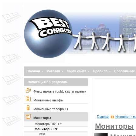
Главная
•
Магазин
•
Карта сайта
•
Правила
•
Соглашение
Навигация по разделам
Флеш память (usb), карты памяти
Монтажные шкафы
Мобильные телефоны
Главная
Интернет - м
Мониторы
Мониторы 16"-17"
Мониторы
Мониторы 19"
Asus