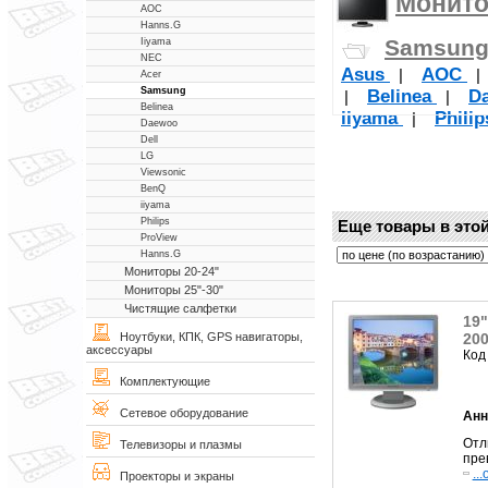
Монито
AOC
Hanns.G
Samsun
Iiyama
NEC
Asus
AOC
|
Acer
Samsung
Belinea
D
|
|
Belinea
iiyama
Phili
|
Daewoo
Dell
LG
Viewsonic
BenQ
iiyama
Philips
Еще товары в этой
ProView
Hanns.G
Мониторы 20-24"
Мониторы 25"-30"
Чистящие салфетки
19"
200
Ноутбуки, КПК, GPS навигаторы,
аксессуары
Код
Комплектующие
Сетевое оборудование
Анн
Отл
Телевизоры и плазмы
пре
..
Проекторы и экраны