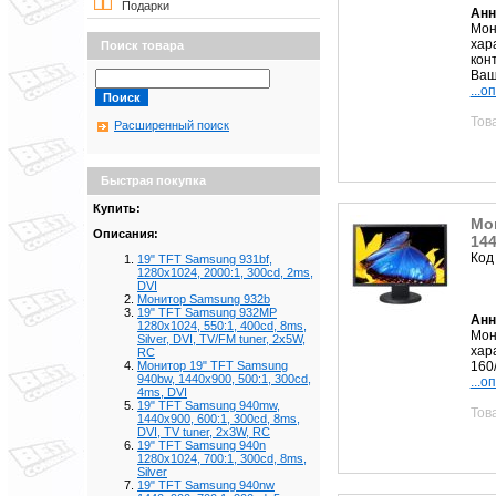
Подарки
Анн
Мон
хар
Поиск товара
кон
Ваш
...о
Тов
Расширенный поиск
Быстрая покупка
Купить:
Мо
Описания:
144
Код
19" TFT Samsung 931bf,
1280x1024, 2000:1, 300cd, 2ms,
DVI
Монитор Samsung 932b
19" TFT Samsung 932MP
Анн
1280x1024, 550:1, 400cd, 8ms,
Мон
Silver, DVI, TV/FM tuner, 2x5W,
хар
RC
160
Монитор 19" TFT Samsung
940bw, 1440x900, 500:1, 300cd,
...о
4ms, DVI
19" TFT Samsung 940mw,
Тов
1440x900, 600:1, 300cd, 8ms,
DVI, TV tuner, 2x3W, RC
19" TFT Samsung 940n
1280x1024, 700:1, 300cd, 8ms,
Silver
19" TFT Samsung 940nw