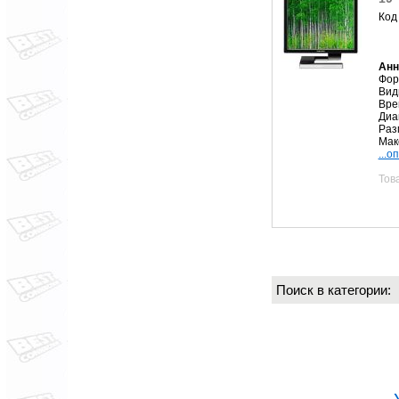
Код
Анн
Фор
Вид
Вре
Диа
Раз
Мак
...о
Тов
Поиск в категории