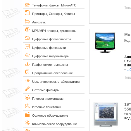
Телефоны, факсы, Мини-АТС
Тов
Принтеры, Сканеры, Копиры
Автозвук
MP3/MP4 плееры, диктофоны
Мо
Цифровые фотоаппараты
Код
Цифровые фоторамки
Цифровые видеокамеры
Анн
Сти
Графические планшеты
в и
..
Программное обеспечение
Тов
Ups, инверторы, стабилизаторы
Сетевые фильтры
Плееры и рекордеры
19
Игровые приставки
550
tun
Офисное оборудование
Код
Климатическое оборудование