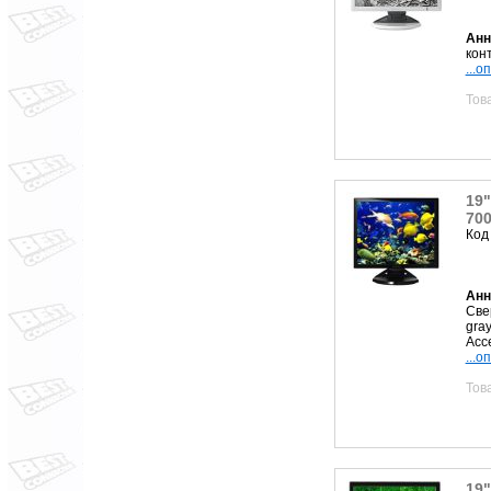
Анн
конт
...о
Тов
19"
700
Код
Анн
Све
gra
Acc
...о
Тов
19"