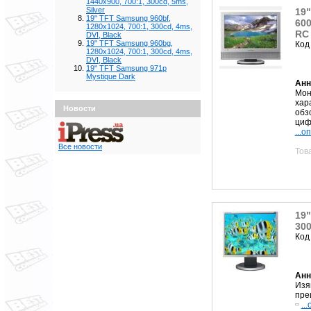
1440x900, 700:1, 300cd, 5ms,
Silver
19"
19" TFT Samsung 960bf,
600
1280x1024, 700:1, 300cd, 4ms,
RC
DVI, Black
19" TFT Samsung 960bg,
Код
1280x1024, 700:1, 300cd, 4ms,
DVI, Black
19" TFT Samsung 971p
Mystique Dark
Анн
Мон
хар
Новости
обз
циф
...о
Все новости
Тов
19"
300
Код
Анн
Изя
пре
..