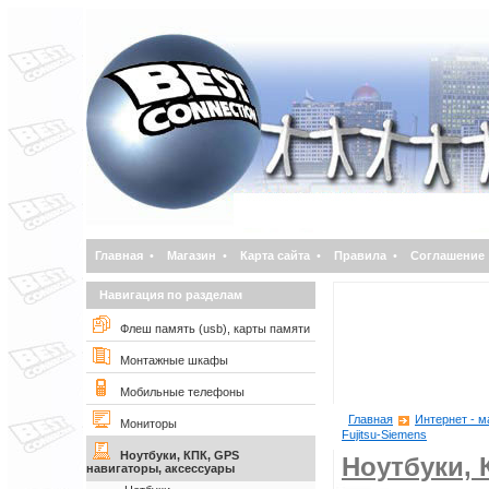
Главная
•
Магазин
•
Карта сайта
•
Правила
•
Соглашение
Навигация по разделам
Флеш память (usb), карты памяти
Монтажные шкафы
Мобильные телефоны
Главная
Интернет - м
Мониторы
Fujitsu-Siemens
Ноутбуки, КПК, GPS
Ноутбуки, 
навигаторы, аксессуары