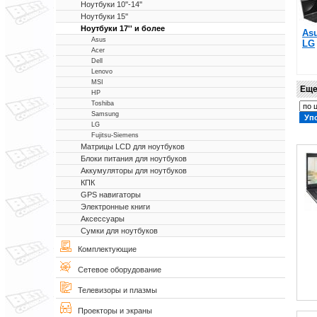
Ноутбуки 10''-14''
Ноутбуки 15''
Ноутбуки 17'' и более
As
Asus
LG
Acer
Dell
Lenovo
MSI
Еще
HP
Toshiba
Samsung
LG
Fujitsu-Siemens
Матрицы LCD для ноутбуков
Блоки питания для ноутбуков
Аккумуляторы для ноутбуков
КПК
GPS навигаторы
Электронные книги
Аксессуары
Сумки для ноутбуков
Комплектующие
Сетевое оборудование
Телевизоры и плазмы
Проекторы и экраны