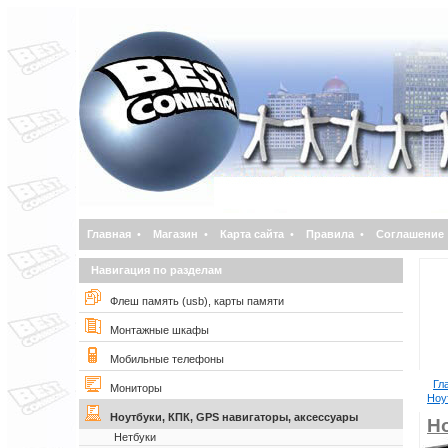
Главная
•
Магазин
•
Карта сайта
•
Правила
•
Соглашение
Навигация по разделам
Флеш память (usb), карты памяти
Монтажные шкафы
Мобильные телефоны
Гл
Мониторы
Ноут
Ноутбуки, КПК, GPS навигаторы, аксессуары
Н
Нетбуки