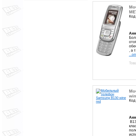
Мо
ME
Код
Анн
Бол
ото
обе
, а 
...о
Тов
Мо
win
Код
Анн
B13
кла
пол
исп