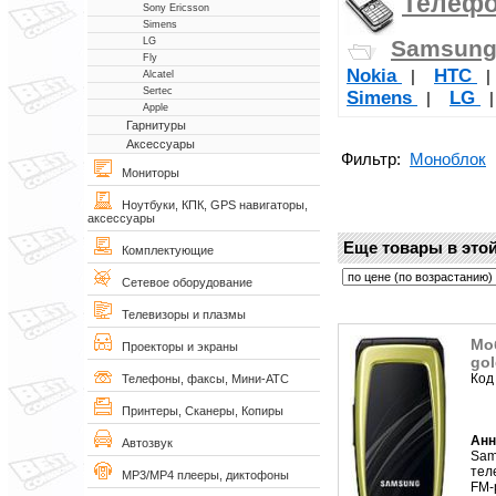
Телеф
Sony Ericsson
Simens
Samsun
LG
Fly
Nokia
НТС
|
Alcatel
Sertec
Simens
LG
|
Apple
Гарнитуры
Аксессуары
Фильтр:
Моноблок
Мониторы
Ноутбуки, КПК, GPS навигаторы,
аксессуары
Еще товары в этой
Комплектующие
Сетевое оборудование
Телевизоры и плазмы
Мо
Проекторы и экраны
gol
Код
Телефоны, факсы, Мини-АТС
Принтеры, Сканеры, Копиры
Анн
Автозвук
Sam
тел
MP3/MP4 плееры, диктофоны
FM-