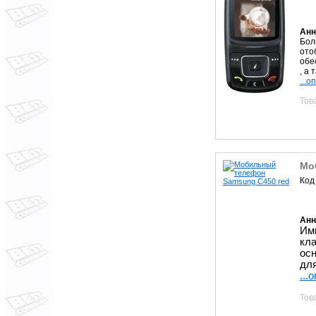
Анн
Бол
ото
обе
, а 
...о
Тов
Мо
Код
Анн
Им
кл
ос
для
...
Тов