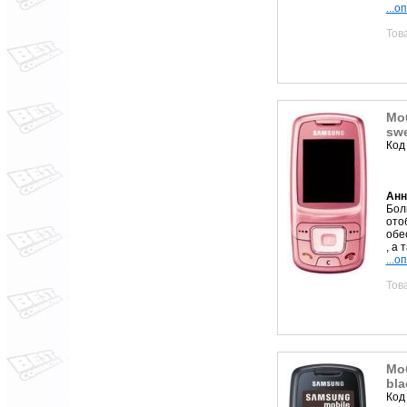
...о
Тов
Мо
swe
Код
Анн
Бол
ото
обе
, а 
...о
Тов
Мо
bla
Код