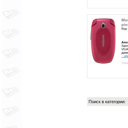
Мо
pin
Код 
Анн
Sams
VGA-
даже
...о
Това
Поиск в категории