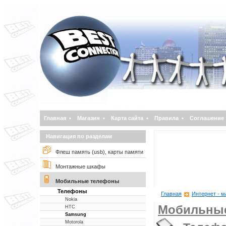
Главная
•
Магазин
•
Карта сайта
•
Правила
•
Соглашение
Навигация по разделам
Флеш память (usb), карты памяти
Монтажные шкафы
Мобильные телефоны
Телефоны
Главная
Интернет - м
Nokia
Мобильны
НТС
Samsung
Motorola