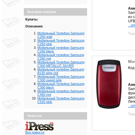
Анн
Быстрая покупка
Sam
из 
Купить:
UFB
...о
Описания:
Мобильный Телефон Samsung
Тов
C250 gold
Мобильный Телефон Samsung
C250 pink
Мобильный телефон Samsung
C260 black
Мобильный телефон Samsung
C260 red
Мо
Мобильный Телефон Samsung
C300 METALLIC SILVER
Код
Мобильный телефон Samsung
B130 wine red
Мобильный Телефон Samsung
C300 sweet pink
Мобильный Телефон Samsung
Анн
C300 black
Sam
Мобильный телефон Samsung
фун
C450 red
дис
Мобильный Телефон Samsung
Легк
C520 pink
...о
Тов
Новости
Все новости