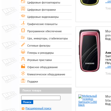
...о
Цифровые фотоаппараты
Тов
Цифровые фоторамки
Цифровые видеокамеры
Графические планшеты
Мо
Программное обеспечение
pin
Ups, инверторы, стабилизаторы
Код
Сетевые фильтры
Анн
Плееры и рекордеры
Sam
тел
Игровые приставки
FM-
...о
Офисное оборудование
Тов
Климатическое оборудование
Подарки
Поиск товара
Мо
bla
Код
Расширенный поиск