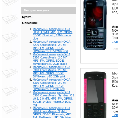
Xpr
EDG
Быстрая покупка
Код
Купить:
Описания:
Анн
Мобильный телефон NOKIA
NOK
5000, 1.3МП, MP3, FM, GPRS,
30M
EDGE, Bluetooth, 12Mb. neon
Тон
blue
...о
Мобильный телефон NOKIA
5220 XpressMusic, 2.0 МП,
MP3, FM, GPRS, EDGE,
Тов
30Mb+microSD 512Mb. red
Мобильный телефон NOKIA
5310 XpressMusic, 2.0 МП,
MP3, FM, GPRS, EDGE,
30Mb+microSD 2Gb. black
Мобильный телефон NOKIA
5310 XpressMusic, 2.0 МП,
Мо
MP3, FM, GPRS, EDGE,
30Mb+microSD 2Gb. pink
Xpr
Мобильный телефон NOKIA
ED
5310 XpressMusic, 2.0 МП,
Код
MP3, FM, GPRS, EDGE,
30Mb+microSD 2Gb. red
Мобильный телефон NOKIA
5320 XpressMusic, Symbian OS
v9.3, 2.0 МП, MP3, FM, GPRS,
Анн
EDGE, 140Mb+microSD 1Gb.
NOK
red
30M
Мобильный телефон NOKIA
Тон
5610 XpressMusic, 3,2МП,
GPRS, EDGE, Bluetooth, MP3,
...о
FM, 20Mb+microSD1Gb. blue