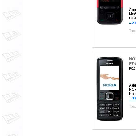
Анн
Моб
Blu
...о
Тов
NOK
EDG
Код
Анн
NOK
Nok
...о
Тов