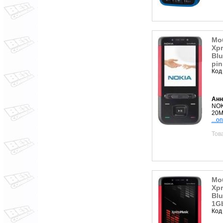
Мо
Xpr
Blu
pin
Код
Анн
NOK
20M
...о
Тов
Мо
Xpr
Blu
1Gb
Код