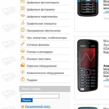
Blue
Цифровые фотоаппараты
Моб
мон
Цифровые фоторамки
...о
Цифровые видеокамеры
Тов
Графические планшеты
Программное обеспечение
Ups, инверторы, стабилизаторы
Мо
Xpr
Сетевые фильтры
ED
Плееры и рекордеры
Код
Игровые приставки
Анн
Офисное оборудование
Моб
EDG
Климатическое оборудование
Noki
...о
Подарки
Тов
Поиск товара
Расширенный поиск
Мо