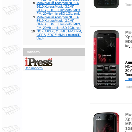
Мобильный телефон NOKIA
Тов
5610 XpressMusic, 3,2МП,
GPRS, EDGE, Bluetooth, MP3,
FM, 20Mb+microSD 1Gb. pink
Мобильный телефон NOKIA
5610 XpressMusic, 3,2МП,
GPRS, EDGE, Bluetooth, MP3,
FM, 20Mb + microSD 1Gb. red
NOKIA 6300, 2.0 МП, MP3, FM,
Мо
GPRS, EDGE, 6Mb + microSD.
Xpr
black
ED
Код
Новости
Анн
NOK
Все новости
30M
Тон
...о
Тов
Мо
Xpr
MP
1Gb