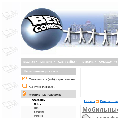
Главная
•
Магазин
•
Карта сайта
•
Правила
•
Соглашение
Навигация по разделам
Флеш память (usb), карты памяти
Монтажные шкафы
Мобильные телефоны
Телефоны
Главная
Интернет - м
Nokia
Мобильны
НТС
Samsung
Motorola