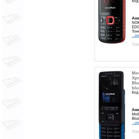
Код
Анн
NOK
EDG
Тон
...о
Тов
Мо
Xpr
Blu
blu
Код
Анн
Моб
Blu
...о
Тов