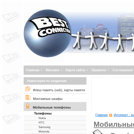
Главная
•
Магазин
•
Карта сайта
•
Правила
•
Соглашение
Навигация по разделам
Флеш память (usb), карты памяти
Монтажные шкафы
Мобильные телефоны
Телефоны
Главная
Интернет - м
Nokia
Мобильны
НТС
Samsung
Motorola