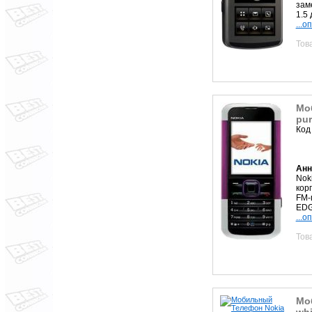
зам
1.5
...о
Тов
Мо
pur
Код
Анн
Nok
кор
FM-
EDG
...о
Тов
Мо
whi