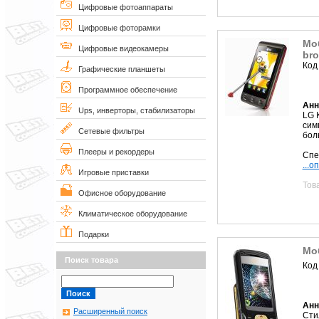
Цифровые фотоаппараты
Цифровые фоторамки
Мо
Цифровые видеокамеры
br
Код
Графические планшеты
Программное обеспечение
Анн
Ups, инверторы, стабилизаторы
LG 
сим
Сетевые фильтры
бол
Плееры и рекордеры
Спе
...о
Игровые приставки
Тов
Офисное оборудование
Климатическое оборудование
Подарки
Мо
Поиск товара
Код
Анн
Расширенный поиск
Сти