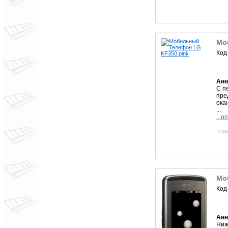
Мо
Код
Анн
С п
пре
ока
...
...о
Тов
Мо
Код
Анн
Ниж