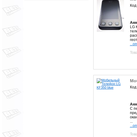
Код
Анн
LG 
тел
рас
геот
...о
Тов
Мо
Код
Анн
С п
пре
ока
...
...о
Тов