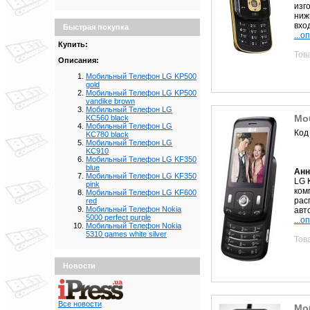
изг
ниж
вход
Быстрая покупка
...о
Купить:
Тов
Описания:
Мобильный Телефон LG KP500
gold
Мобильный Телефон LG KP500
vandike brown
Мобильный Телефон LG
Мо
KC560 black
Мобильный Телефон LG
Код
KC780 black
Мобильный Телефон LG
KC910
Мобильный Телефон LG KF350
blue
Анн
Мобильный Телефон LG KF350
LG 
pink
ком
Мобильный Телефон LG KF600
рас
red
Мобильный Телефон Nokia
авто
5000 perfect purple
...о
Мобильный Телефон Nokia
5310 games white silver
Тов
Новости
Все новости
Мо