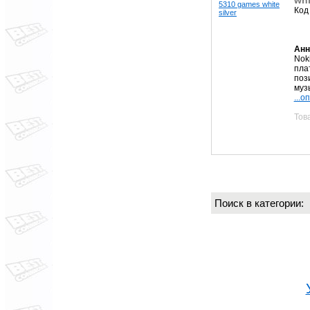
Код
Анн
Nok
пла
поз
муз
...о
Тов
Поиск в категории