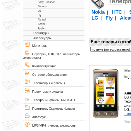
Телеф
Sony Ericsson
Simens
Nokia
НТС
LG
|
|
Fly
LG
Fly
Alca
|
|
Alcatel
Sertec
Apple
Гарнитуры
Аксессуары
Еще товары в этой
Мониторы
Ноутбуки, КПК, GPS навигаторы,
аксессуары
Комплектующие
Мо
Сетевое оборудование
Код
Телевизоры и плазмы
Проекторы и экраны
Анн
LG 
Телефоны, факсы, Мини-АТС
тех
диа
Принтеры, Сканеры, Копиры
LG..
...о
Автозвук
Тов
MP3/MP4 плееры, диктофоны