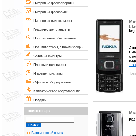
Цифровые фотоаппараты
Цифровые фоторамки
Цифровые видеокамеры
Мо
bla
Графические планшеты
Код
Программное обеспечение
Ups, инверторы, стабилизаторы
Анн
Сна
Сетевые фильтры
спо
вид
...о
Плееры и рекордеры
Тов
Игровые приставки
Офисное оборудование
Климатическое оборудование
Подарки
Поиск товара
Моб
Код
Расширенный поиск