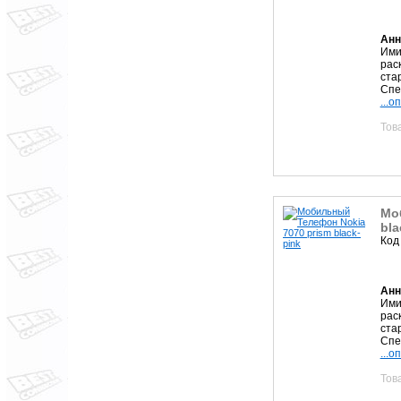
Анн
Ими
рас
ста
Спе
...о
Тов
Мо
bla
Код
Анн
Ими
рас
ста
Спе
...о
Тов