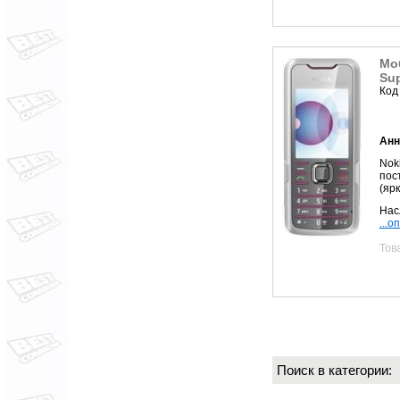
Мо
Su
Код
Анн
Nok
пос
(яр
Нас
...о
Тов
Поиск в категории