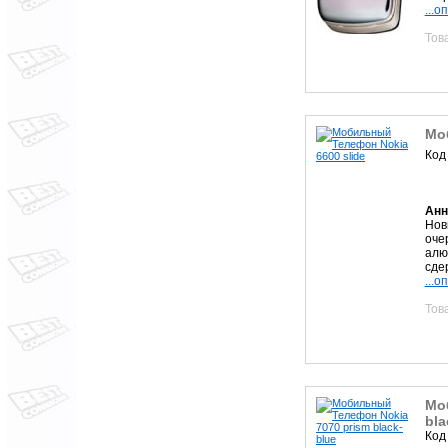
...о
Тов
Мо
Код
Анн
Нов
оче
алю
сде
...о
Тов
Мо
bla
Код