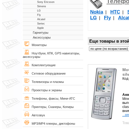
Телеф
Sony Ericsson
Simens
Nokia
НТС
LG
|
|
Fly
LG
Fly
Alca
|
|
Alcatel
Sertec
Apple
Гарнитуры
Аксессуары
Еще товары в этой
Мониторы
Ноутбуки, КПК, GPS навигаторы,
аксессуары
Комплектующие
Мо
Сетевое оборудование
sil
Код
Телевизоры и плазмы
Проекторы и экраны
Анн
Мгн
Телефоны, факсы, Мини-АТС
вып
cla
Принтеры, Сканеры, Копиры
вним
...о
Автозвук
Тов
MP3/MP4 плееры, диктофоны