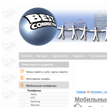
Главная
•
Магазин
•
Карта сайта
•
Правила
•
Соглашение
Навигация по разделам
Флеш память (usb), карты памяти
Монтажные шкафы
Мобильные телефоны
Телефоны
Главная
Интернет - м
Nokia
Мобильны
НТС
Samsung
Motorola