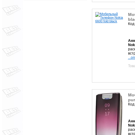
Мо
bla
Код
Анн
Nok
рас
вст
...о
Тов
Мо
pur
Код
Анн
Nok
рас
вст