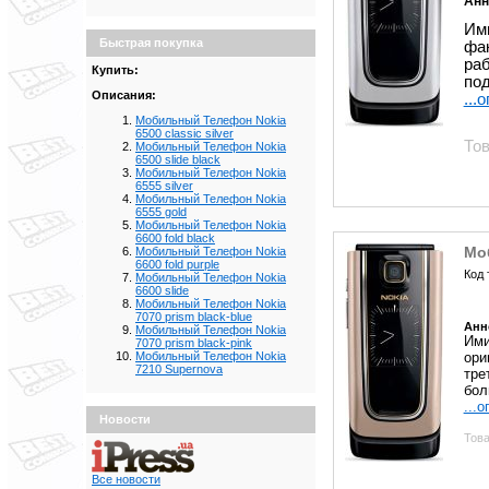
Анн
Им
Быстрая покупка
фа
раб
Купить:
под
Описания:
...
Мобильный Телефон Nokia
6500 classic silver
Тов
Мобильный Телефон Nokia
6500 slide black
Мобильный Телефон Nokia
6555 silver
Мобильный Телефон Nokia
6555 gold
Мобильный Телефон Nokia
6600 fold black
Мо
Мобильный Телефон Nokia
6600 fold purple
Код 
Мобильный Телефон Nokia
6600 slide
Мобильный Телефон Nokia
7070 prism black-blue
Анн
Мобильный Телефон Nokia
Ими
7070 prism black-pink
ори
Мобильный Телефон Nokia
7210 Supernova
тре
бол
...
Новости
Това
Все новости