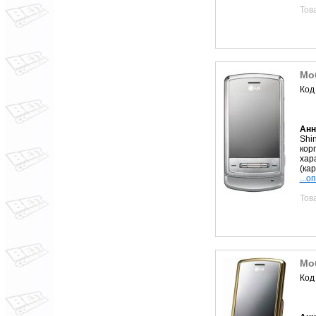
Тов
Мо
Код
Анн
Shi
кор
хар
(кар
...о
Тов
Мо
Код