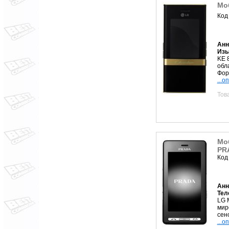
Мо
Код
Анн
Изы
KE 
обл
Фор
...о
Тов
Мо
PR
Код
Анн
Тел
LG 
мир
сен
...о