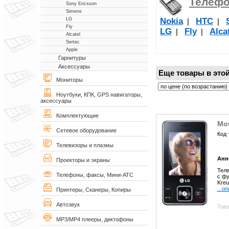
Телеф
Sony Ericsson
Simens
Nokia
НТС
LG
|
|
Fly
LG
Fly
Alca
|
|
Alcatel
Sertec
Apple
Гарнитуры
Аксессуары
Еще товары в этой
Мониторы
Ноутбуки, КПК, GPS навигаторы,
аксессуары
Комплектующие
Мо
Сетевое оборудование
Код 
Телевизоры и плазмы
Анн
Проекторы и экраны
Теле
Телефоны, факсы, Мини-АТС
с фу
Kreu
...о
Принтеры, Сканеры, Копиры
Автозвук
Това
MP3/MP4 плееры, диктофоны