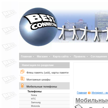
Главная
•
Магазин
•
Карта сайта
•
Правила
•
Соглашение
Навигация по разделам
Флеш память (usb), карты памяти
Монтажные шкафы
Мобильные телефоны
Телефоны
Главная
Интернет - м
Nokia
Мобильны
НТС
Samsung
Motorola