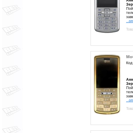
Анн
Зер
Пой
тел
зав
...о
Тов
Мо
Код
Анн
Зер
Пой
тел
зав
...о
Тов