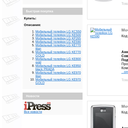
Тов
Быстрая покупка
Купить:
Описания:
Мо
Мобильный телефон LG KC550
Мобильный телефон LG KE500
Код
Мобильный телефон LG KP265
Мобильный телефон LG KE590
Мобильный телефон LG KE770
titan
Анн
Мобильный телефон LG KE770
GOLD
Сов
Мобильный телефон LG KE800
Под
gold
Про
Мобильный телефон LG KE850
Комп
black PRADA
...о
Мобильный телефон LG KE970
titan
Мобильный телефон LG KE970
Тов
GOLD
Новости
Мо
Все новости
Код