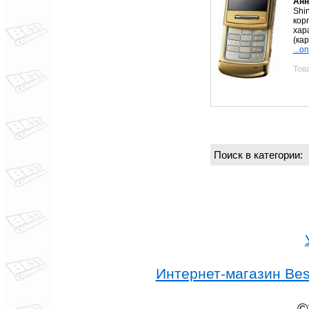
Анн
Shi
кор
хар
(кар
...о
Тов
Поиск в категории
Интернет-магазин Best
©