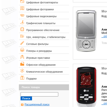
Цифровые фотоаппараты
Цифровые фоторамки
Мо
Код
Цифровые видеокамеры
Графические планшеты
Анн
Программное обеспечение
Моб
...о
Ups, инверторы, стабилизаторы
Тов
Сетевые фильтры
Плееры и рекордеры
Игровые приставки
Офисное оборудование
Мо
Климатическое оборудование
Код
Подарки
Анн
Поиск товара
Рит
дин
гар
памя
...о
Расширенный поиск