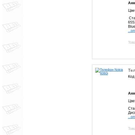
Анн
Цвет
Ста
655
Blue
...о
Тов
Тел
Код
Анн
Цвет
Ста
Дисп
...о
Тов