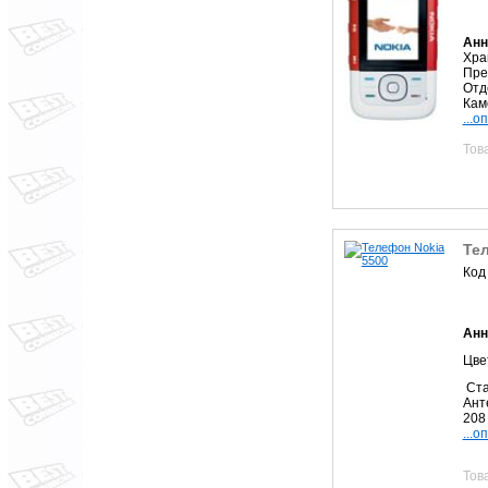
Анн
Хра
Пре
Отд
Кам
...о
Тов
Те
Код
Анн
Цвет
Ста
Ант
208 
...о
Тов