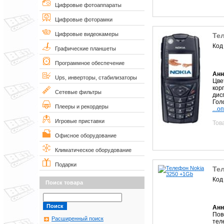
Цифровые фотоаппараты
Цифровые фоторамки
Цифровые видеокамеры
Тел
Код
Графические планшеты
Программное обеспечение
Анн
Ups, инверторы, стабилизаторы
Цве
кор
Сетевые фильтры
дис
Голо
Плееры и рекордеры
...о
Игровые приставки
Тов
Офисное оборудование
Климатическое оборудование
Подарки
Те
Код
Поиск товара
Анн
Пов
Расширенный поиск
тел