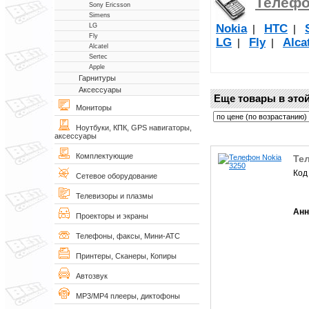
Телеф
Sony Ericsson
Simens
Nokia
НТС
LG
|
|
Fly
LG
Fly
Alca
|
|
Alcatel
Sertec
Apple
Гарнитуры
Аксессуары
Еще товары в этой
Мониторы
Ноутбуки, КПК, GPS навигаторы,
аксессуары
Комплектующие
Те
Код
Сетевое оборудование
Телевизоры и плазмы
Анн
Проекторы и экраны
Телефоны, факсы, Мини-АТС
Принтеры, Сканеры, Копиры
Автозвук
MP3/MP4 плееры, диктофоны