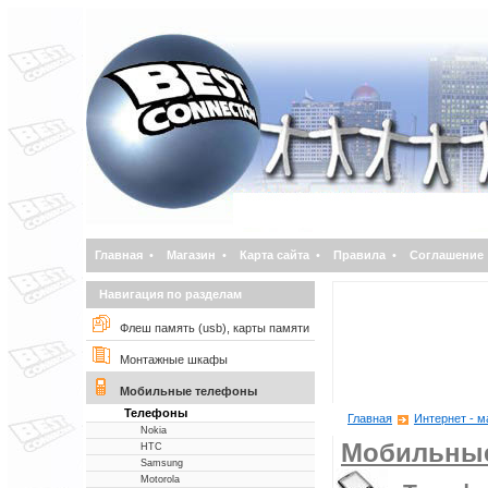
Главная
•
Магазин
•
Карта сайта
•
Правила
•
Соглашение
Навигация по разделам
Флеш память (usb), карты памяти
Монтажные шкафы
Мобильные телефоны
Телефоны
Главная
Интернет - м
Nokia
Мобильны
НТС
Samsung
Motorola