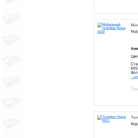
Мо
Код
Анн
Цвет
Ста
655
Фот
...о
Тов
Те
Код