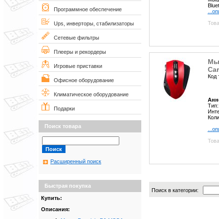
Blue
Программное обеспечение
...о
Това
Ups, инверторы, стабилизаторы
Сетевые фильтры
Плееры и рекордеры
Мы
Игровые приставки
Ca
Код 
Офисное оборудование
Климатическое оборудование
Анн
Тип:
Подарки
Инт
Коли
Поиск товара
...о
Това
Расширенный поиск
Быстрая покупка
Поиск в категории:
Купить:
Описания: