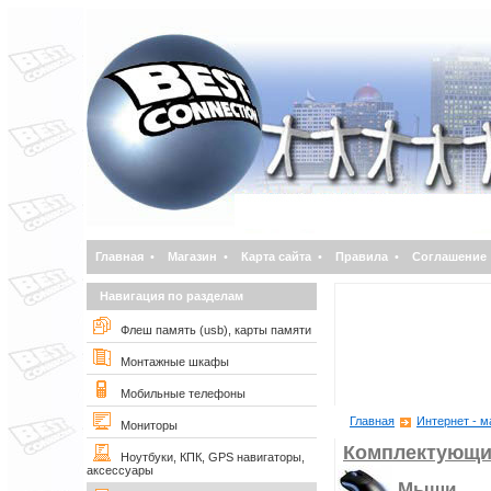
Главная
•
Магазин
•
Карта сайта
•
Правила
•
Соглашение
Навигация по разделам
Флеш память (usb), карты памяти
Монтажные шкафы
Мобильные телефоны
Главная
Интернет - м
Мониторы
Комплектующи
Ноутбуки, КПК, GPS навигаторы,
аксессуары
Мыши