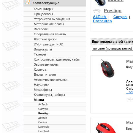
Комплектующие
Компьютеры
Prestigo
Процессоры
A4Tech
Canyon
|
|
Устройства охлаждения
Презентер
Материнские платы
Barebone
Оперативная память
Жесткие диски
Еще товары в этой кате
DVD приводы, FDD
Видеокарты
Тюнеры
Контроллеры, адаптеры, хабы
Мыш
Звуковые карты
Код 
Корпуса
Блоки питания
Акустические колонки
Анн
Наушники
Мышь
Carb
Микрофоны
...о
Клавиатуры, наборы
Това
Мыши
A4Tech
Canyon
Prestigo
Другие
Мыш
Genius
Logitech
Код 
Gembird