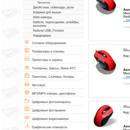
Презентер
Джойстики, геймпады, рули
Анн
Коврики для мыши
Мышь
Red/
Web-камеры
...о
Кабели, переходники, шлейфы,
разъемы
Това
Кабели USB, Firewire
Кардридеры
Сетевое оборудование
Мы
Телевизоры и плазмы
Код 
Проекторы и экраны
Телефоны, факсы, Мини-АТС
Анн
Мышь
...о
Принтеры, Сканеры, Копиры
Това
Автозвук
MP3/MP4 плееры, диктофоны
Цифровые фотоаппараты
Мыш
Цифровые фоторамки
Код 
Цифровые видеокамеры
Анн
Графические планшеты
Мышь