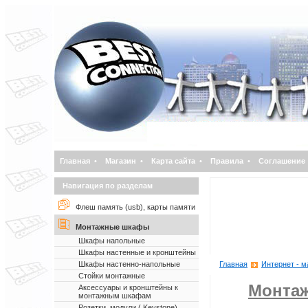
Главная
•
Магазин
•
Карта сайта
•
Правила
•
Соглашение
Навигация по разделам
Флеш память (usb), карты памяти
Монтажные шкафы
Шкафы напольные
Шкафы настенные и кронштейны
Шкафы настенно-напольные
Главная
Интернет - м
Стойки монтажные
Монта
Аксессуары и кронштейны к
монтажным шкафам
Розетки, модули ( Keystone)