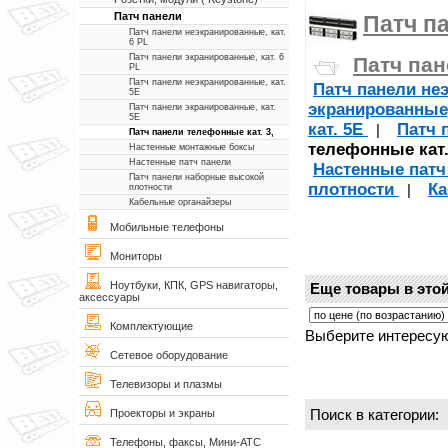
Патч панели
Патч п
Патч панели неэкранированные, кат.
6 PL
Патч панели экранированные, кат. 6
Патч пан
PL
Патч панели неэкранированные, кат.
Патч панели не
5Е
экранированные,
Патч панели экранированные, кат.
5Е
кат. 5Е
Патч 
|
Патч панели телефонные кат. 3,
телефонные кат.
Настенные монтажные боксы
Настенные патч панели
Настенные патч
Патч панели наборные высокой
плотности
Ка
|
плотности
Кабельные органайзеры
Мобильные телефоны
Мониторы
Ноутбуки, КПК, GPS навигаторы,
Еще товары в этой
аксессуары
Комплектующие
Выберите интересую
Сетевое оборудование
Телевизоры и плазмы
Поиск в категории
Проекторы и экраны
Телефоны, факсы, Мини-АТС