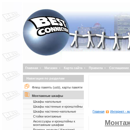
Главная
•
Магазин
•
Карта сайта
•
Правила
•
Соглашение
Навигация по разделам
Флеш память (usb), карты памяти
Монтажные шкафы
Шкафы напольные
Шкафы настенные и кронштейны
Шкафы настенно-напольные
Главная
Интернет - м
Стойки монтажные
Монта
Аксессуары и кронштейны к
монтажным шкафам
Розетки, модули ( Keystone)