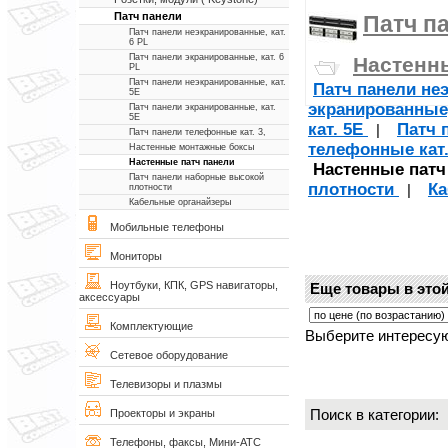
Патч панели
Патч п
Патч панели неэкранированные, кат.
6 PL
Патч панели экранированные, кат. 6
Настенн
PL
Патч панели неэкранированные, кат.
Патч панели не
5Е
экранированные,
Патч панели экранированные, кат.
5Е
кат. 5Е
Патч 
|
Патч панели телефонные кат. 3,
телефонные кат.
Настенные монтажные боксы
Настенные патч панели
Настенные патч
Патч панели наборные высокой
плотности
Ка
|
плотности
Кабельные органайзеры
Мобильные телефоны
Мониторы
Ноутбуки, КПК, GPS навигаторы,
Еще товары в этой
аксессуары
Комплектующие
Выберите интересую
Сетевое оборудование
Телевизоры и плазмы
Поиск в категории
Проекторы и экраны
Телефоны, факсы, Мини-АТС