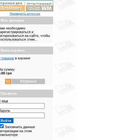
Проверить аттестат
Мои закладки
Вам необходимо
зарегистрироваться и
авторизоваться на сайте, чтобы
воспользоваться этим...
Ваша корзина
0 товаров
в корзине
На сумму:
0.00 грн
Профиль
-Mail
Пароль
Запомнить данные
авторизации на этом
компьютере