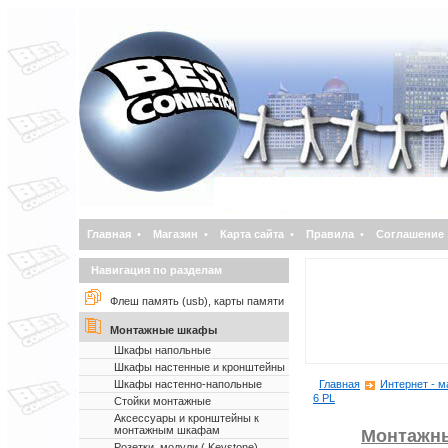
Главная
•
Магазин
•
Карта сайта
•
Правила
•
Соглашение
Навигация по разделам
Флеш память (usb), карты памяти
Монтажные шкафы
Шкафы напольные
Шкафы настенные и кронштейны
Шкафы настенно-напольные
Главная
Интернет - м
6 PL
Стойки монтажные
Аксессуары и кронштейны к
монтажным шкафам
Монтажн
Розетки, модули ( Keystone)