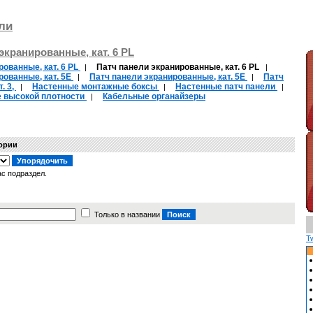
ли
экранированные, кат. 6 PL
ованные, кат. 6 PL
Патч панели экранированные, кат. 6 PL
|
|
рованные, кат. 5Е
Патч панели экранированные, кат. 5Е
Патч
|
|
. 3,
Настенные монтажные боксы
Настенные патч панели
|
|
|
е высокой плотности
Кабельные органайзеры
|
гории
с подраздел.
Только в названии
T