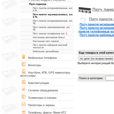
Патч панели
Патч панели неэкранированные, кат.
Патч пане
6 PL
Патч панели экранированные, кат.
6 PL
Патч панели 
Патч панели неэкранированные, кат.
5Е
Патч панели неэкранир
Патч панели экранированные, кат.
Патч панели неэкрани
5Е
панели телефонные кат
Патч панели телефонные кат. 3,
Патч панели наборны
Настенные монтажные боксы
Настенные патч панели
Патч панели наборные высокой
плотности
Кабельные органайзеры
Еще товары в этой кате
Мобильные телефоны
Выберите интересующий Ва
Мониторы
Ноутбуки, КПК, GPS навигаторы,
аксессуары
Поиск в категории:
Комплектующие
Сетевое оборудование
Телевизоры и плазмы
Проекторы и экраны
Телефоны, факсы, Мини-АТС