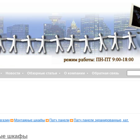
•
Новости
•
Обзорные статьи
•
О компании
•
Обратная связь
агазин
Монтажные шкафы
Патч панели
Патч панели экранированные, кат.
ые шкафы