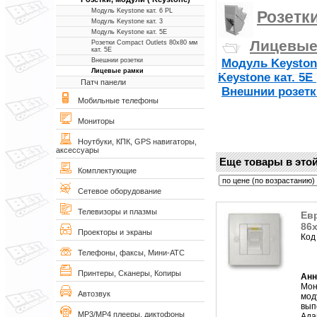
Модуль Keystone кат. 6 PL
Розетки
Модуль Keystone кат. 3
Модуль Keystone кат. 5Е
Лицевые
Розетки Compact Outlets 80х80 мм
кат. 5Е
Модуль Keystone
Внешнии розетки
Лицевые рамки
Keystone кат. 5Е
Патч панели
Внешнии розет
Мобильные телефоны
Мониторы
Ноутбуки, КПК, GPS навигаторы,
аксессуары
Еще товары в этой
Комплектующие
Сетевое оборудование
Телевизоры и плазмы
Евр
86х
Проекторы и экраны
Код
Телефоны, факсы, Мини-АТС
Принтеры, Сканеры, Копиры
Анн
Мон
Автозвук
мод
вып
MP3/MP4 плееры, диктофоны
Ада