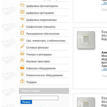
...о
Цифровые фотоаппараты
Тов
Цифровые фоторамки
Цифровые видеокамеры
Графические планшеты
Евр
Программное обеспечение
86х
Код
Ups, инверторы, стабилизаторы
Сетевые фильтры
Анн
Плееры и рекордеры
Мон
мод
Игровые приставки
вып
Ада
Офисное оборудование
...о
Климатическое оборудование
Тов
Подарки
Поиск товара
Евр
86х
Код