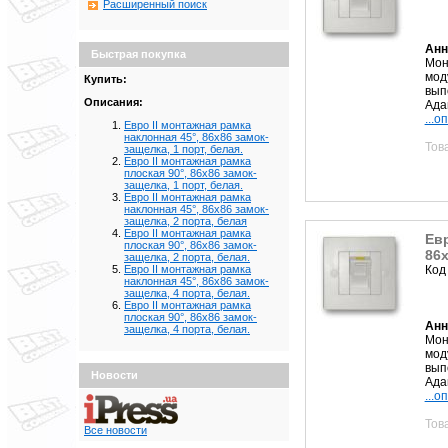
Расширенный поиск
Анн
Быстрая покупка
Мон
мод
Купить:
вып
Описания:
Ада
...о
Евро II монтажная рамка
наклонная 45°, 86х86 замок-
Тов
защелка, 1 порт, белая.
Евро II монтажная рамка
плоская 90°, 86х86 замок-
защелка, 1 порт, белая.
Евро II монтажная рамка
наклонная 45°, 86х86 замок-
защелка, 2 порта, белая
Евро II монтажная рамка
Евр
плоская 90°, 86х86 замок-
86х
защелка, 2 порта, белая.
Код
Евро II монтажная рамка
наклонная 45°, 86х86 замок-
защелка, 4 порта, белая.
Евро II монтажная рамка
плоская 90°, 86х86 замок-
Анн
защелка, 4 порта, белая.
Мон
мод
вып
Новости
Ада
...о
Тов
Все новости