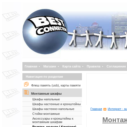
Главная
•
Магазин
•
Карта сайта
•
Правила
•
Соглашение
Навигация по разделам
Флеш память (usb), карты памяти
Монтажные шкафы
Шкафы напольные
Шкафы настенные и кронштейны
Шкафы настенно-напольные
Главная
Интернет - м
Стойки монтажные
Монта
Аксессуары и кронштейны к
монтажным шкафам
Розетки, модули ( Keystone)