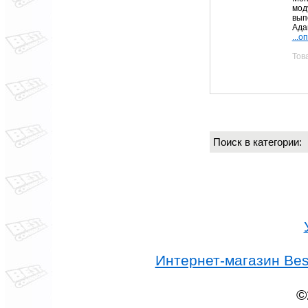
мод
вып
Ада
...о
Тов
Поиск в категории
Интернет-магазин Best
©