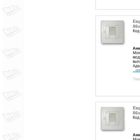
Евр
86х
Код
Анн
Мон
мод
вып
Ада
...о
Тов
Евр
86х
Код
Анн
Мон