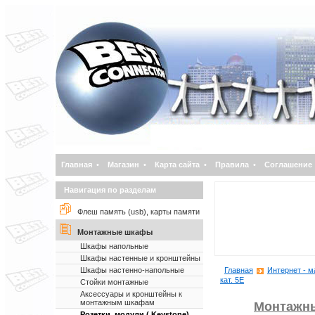
Главная
•
Магазин
•
Карта сайта
•
Правила
•
Соглашение
Навигация по разделам
Флеш память (usb), карты памяти
Монтажные шкафы
Шкафы напольные
Шкафы настенные и кронштейны
Шкафы настенно-напольные
Главная
Интернет - м
кат. 5Е
Стойки монтажные
Аксессуары и кронштейны к
монтажным шкафам
Монтажн
Розетки, модули ( Keystone)