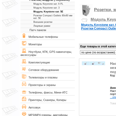
Модуль Keystone кат. 6 PL
Модуль Keystone кат. 3
Розетки, 
Модуль Keystone кат. 5Е
Розетки Compact Outlets 80х80 мм
кат. 5Е
Модуль Keyst
Внешнии розетки
Модуль Keystone кат. 
Лицевые рамки
Розетки Compact Outle
Патч панели
Мобильные телефоны
Мониторы
Еще товары в этой кате
Ноутбуки, КПК, GPS навигаторы,
аксессуары
Комплектующие
Нас
неэ
Сетевое оборудование
пор
Код 
Телевизоры и плазмы
Проекторы и экраны
Анн
Наст
Телефоны, факсы, Мини-АТС
порт
...о
Принтеры, Сканеры, Копиры
Това
Автозвук
MP3/MP4 плееры, диктофоны