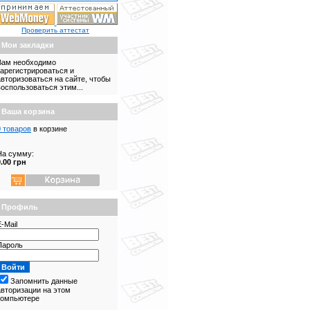
Проверить аттестат
Мои закладки
Вам необходимо
зарегистрироваться и
авторизоваться на сайте, чтобы
воспользоваться этим...
Ваша корзина
0 товаров
в корзине
На сумму:
0.00 грн
Профиль
-Mail
Пароль
Запомнить данные
авторизации на этом
компьютере