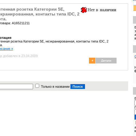
тенная розетка Категории 5Е,
кранированная, контакты типа IDC, 2
та.
товара: A165211211
отация
енная розетка Категории 5Е, неэкранированная, контакты типа IDC, 2
а.
писание »
р добавлен в 23.04.2009
Только в названии
E