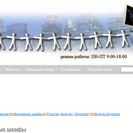
•
Новости
•
Обзорные статьи
•
О компании
•
Обратная связь
агазин
Монтажные шкафы
Розетки, модули ( Keystone)
Модуль Keystone
ые шкафы