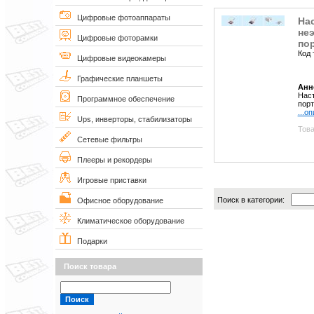
Цифровые фотоаппараты
Нас
неэ
Цифровые фоторамки
пор
Код 
Цифровые видеокамеры
Графические планшеты
Анн
Наст
Программное обеспечение
порт
...о
Ups, инверторы, стабилизаторы
Това
Сетевые фильтры
Плееры и рекордеры
Игровые приставки
Поиск в категории:
Офисное оборудование
Климатическое оборудование
Подарки
Поиск товара