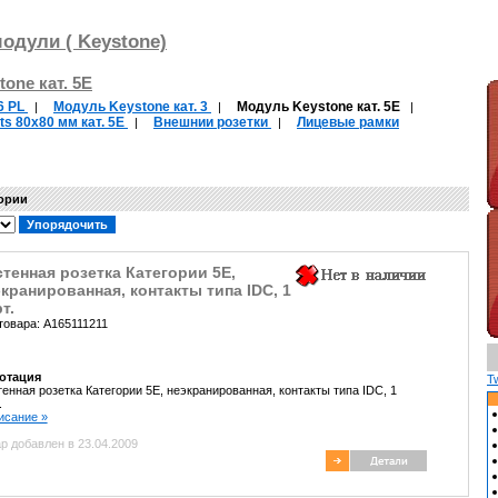
модули ( Keystone)
one кат. 5Е
6 PL
Модуль Keystone кат. 3
Модуль Keystone кат. 5Е
|
|
|
ts 80х80 мм кат. 5Е
Внешнии розетки
Лицевые рамки
|
|
гории
тенная розетка Категории 5Е,
кранированная, контакты типа IDC, 1
т.
товара: A165111211
отация
T
енная розетка Категории 5Е, неэкранированная, контакты типа IDC, 1
.
писание »
р добавлен в 23.04.2009