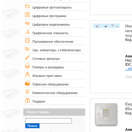
Цифровые фотоаппараты
Цифровые фоторамки
Цифровые видеокамеры
Нас
неэ
Графические планшеты
пор
Код
Программное обеспечение
Ups, инверторы, стабилизаторы
Анн
Сетевые фильтры
Нас
IDC,
Плееры и рекордеры
...о
Игровые приставки
Тов
Офисное оборудование
Климатическое оборудование
Подарки
Евр
86х
Поиск товара
Код
Анн