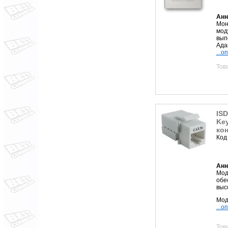
Анн
Мон
мод
вып
Ада
...о
Тов
IS
Key
ко
Код
Анн
Мод
обе
выс
Мод
...о
Тов