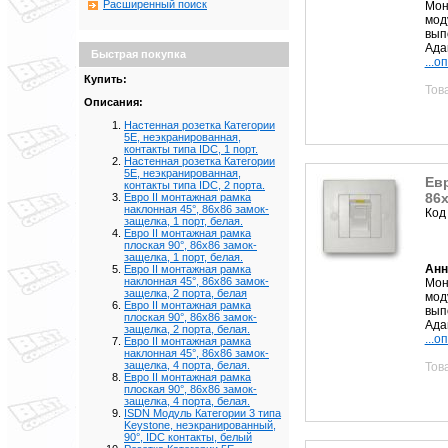
Расширенный поиск
Мон
мод
вып
Ада
Быстрая покупка
...о
Купить:
Тов
Описания:
Настенная розетка Категории
5Е, неэкранированная,
контакты типа IDC, 1 порт.
Настенная розетка Категории
5Е, неэкранированная,
Евр
контакты типа IDC, 2 порта.
86х
Евро II монтажная рамка
наклонная 45°, 86х86 замок-
Код
защелка, 1 порт, белая.
Евро II монтажная рамка
плоская 90°, 86х86 замок-
защелка, 1 порт, белая.
Анн
Евро II монтажная рамка
наклонная 45°, 86х86 замок-
Мон
защелка, 2 порта, белая
мод
Евро II монтажная рамка
вып
плоская 90°, 86х86 замок-
Ада
защелка, 2 порта, белая.
...о
Евро II монтажная рамка
наклонная 45°, 86х86 замок-
защелка, 4 порта, белая.
Тов
Евро II монтажная рамка
плоская 90°, 86х86 замок-
защелка, 4 порта, белая.
ISDN Модуль Категории 3 типа
Keystone, неэкранированный,
90°, IDC контакты, белый