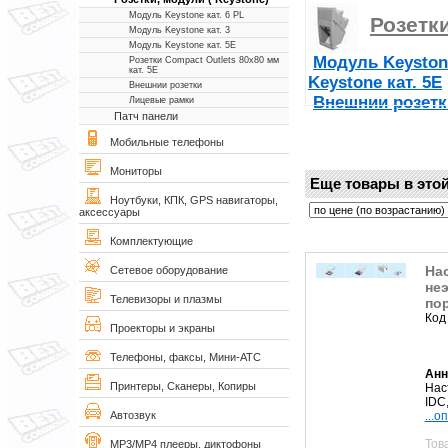
Модуль Keystone кат. 6 PL
Розетки
Модуль Keystone кат. 3
Модуль Keystone кат. 5Е
Модуль Keystone
Розетки Compact Outlets 80х80 мм
кат. 5Е
Keystone кат. 5Е
Внешнии розетки
Внешнии розетк
Лицевые рамки
Патч панели
Мобильные телефоны
Мониторы
Еще товары в этой
Ноутбуки, КПК, GPS навигаторы,
аксессуары
Комплектующие
Нас
Сетевое оборудование
неэ
Телевизоры и плазмы
пор
Код
Проекторы и экраны
Телефоны, факсы, Мини-АТС
Анн
Принтеры, Сканеры, Копиры
Нас
IDC,
...о
Автозвук
Тов
MP3/MP4 плееры, диктофоны