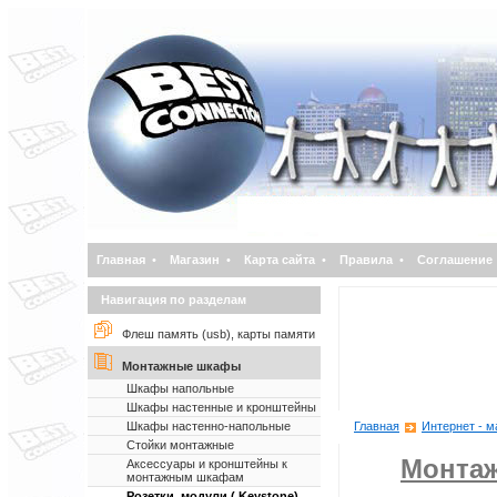
Главная
•
Магазин
•
Карта сайта
•
Правила
•
Соглашение
Навигация по разделам
Флеш память (usb), карты памяти
Монтажные шкафы
Шкафы напольные
Шкафы настенные и кронштейны
Шкафы настенно-напольные
Главная
Интернет - м
Стойки монтажные
Монта
Аксессуары и кронштейны к
монтажным шкафам
Розетки, модули ( Keystone)