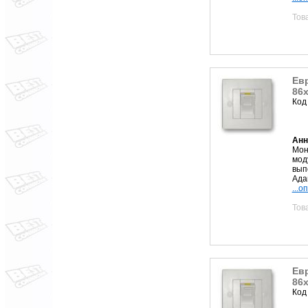
Тов
Евр
86х
Код
Анн
Мон
мод
вып
Ада
...о
Тов
Евр
86х
Код