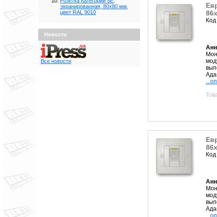
Розетка Категории 5Е,
Евр
экранированная, 80х80 мм,
86х
цвет RAL 9010
Код
Новости
Анн
Мон
мод
Все новости
вып
Ада
...о
Тов
Евр
86х
Код
Анн
Мон
мод
вып
Ада
...о