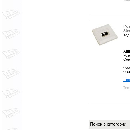
Роз
80х
Код
Анн
Роз
Сер
• с
• с
...
...о
Тов
Поиск в категории