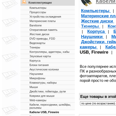
Кабели 
Комплектующие
Компьютеры
Компьютеры
Процессоры
Материнские п
Устройства охлаждения
Жесткие диски
Материнские платы
Тюнеры
Кон
Barebone
|
Оперативная память
Корпуса
Б
|
|
Жесткие диски
Наушники
М
|
DVD приводы, FDD
Джойстики, гей
Видеокарты
камеры
Кабе
|
Тюнеры
USB, Firewire
|
Контроллеры, адаптеры, хабы
Звуковые карты
Корпуса
Блоки питания
Все популярнее ис
Акустические колонки
ПК и разнообразных
Наушники
фотоаппаратов, пле
Микрофоны
порой просто не обо
Клавиатуры, наборы
Мыши
Джойстики, геймпады, рули
Еще товары в этой
Коврики для мыши
Web-камеры
Кабели, переходники, шлейфы,
разъемы
Кабели USB, Firewire