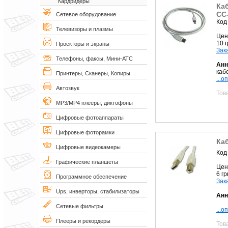
Кардридеры
Ка
CC
Сетевое оборудование
Код
Телевизоры и плазмы
Цен
10 
Проекторы и экраны
Зак
Телефоны, факсы, Мини-АТС
Анн
кабе
Принтеры, Сканеры, Копиры
...о
Автозвук
Тов
MP3/MP4 плееры, диктофоны
Цифровые фотоаппараты
Цифровые фоторамки
Ка
Цифровые видеокамеры
Код
Графические планшеты
Цен
6 г
Программное обеспечение
Зак
Ups, инверторы, стабилизаторы
Анн
Сетевые фильтры
...о
Плееры и рекордеры
Тов