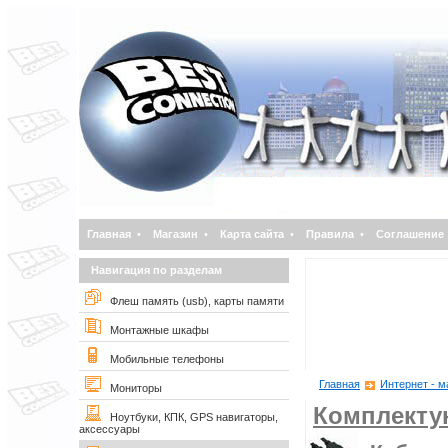
Главная
•
Магазин
•
Карта сайта
•
Правила
•
Соглашение
Навигация по разделам
Флеш память (usb), карты памяти
Монтажные шкафы
Мобильные телефоны
Главная
Интернет - м
Мониторы
Комплект
Ноутбуки, КПК, GPS навигаторы,
аксессуары