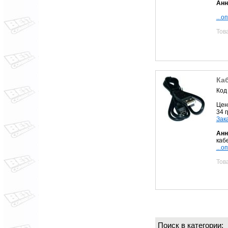
Анн
...о
Тов
Ка
Код
Цен
34 
Зак
Анн
кабе
...о
Тов
Поиск в категории