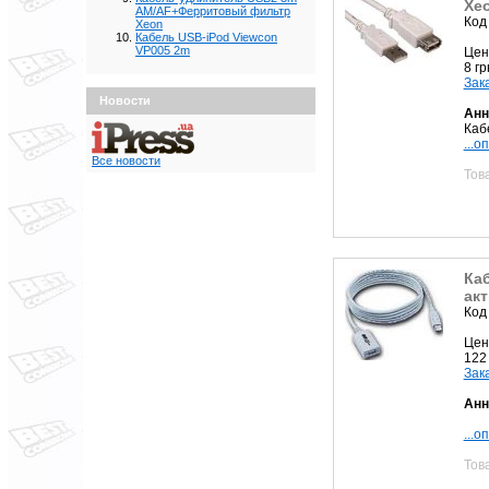
Xe
AM/AF+Ферритовый фильтр
Код
Xeon
Кабель USB-iPod Viewcon
VP005 2m
Цен
8 г
Зак
Новости
Анн
Каб
...о
Все новости
Тов
Ка
ак
Код
Цен
122
Зак
Анн
...о
Тов