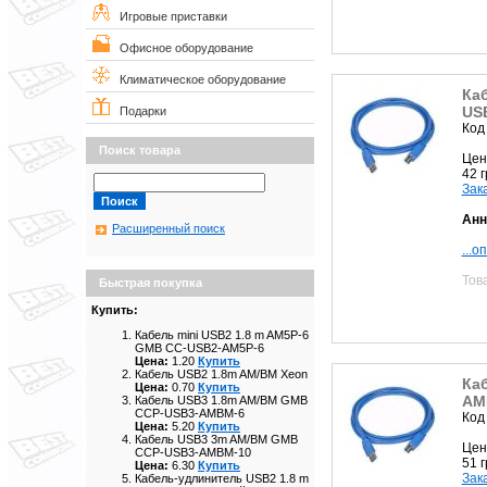
Игровые приставки
Офисное оборудование
Климатическое оборудование
Ка
US
Подарки
Код
Поиск товара
Цен
42 
Зак
Анн
Расширенный поиск
...о
Тов
Быстрая покупка
Купить:
Кабель mini USB2 1.8 m AM5P-6
GMB CC-USB2-AM5P-6
Цена:
1.20
Купить
Кабель USB2 1.8m AM/BM Xeon
Ка
Цена:
0.70
Купить
AM
Кабель USB3 1.8m AM/BM GMB
CCP-USB3-AMBM-6
Код
Цена:
5.20
Купить
Кабель USB3 3m AM/BM GMB
Цен
CCP-USB3-AMBM-10
51 
Цена:
6.30
Купить
Зак
Кабель-удлинитель USB2 1.8 m