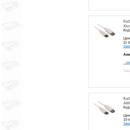
Ка
Xe
Код
Цен
11 
Зак
Анн
...о
Тов
Ка
AM
Код
Цен
10 
Зак