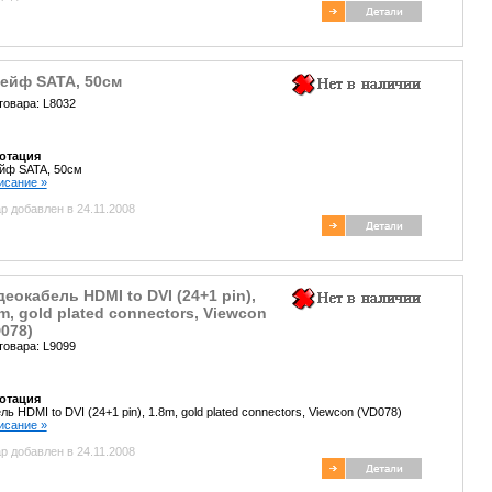
ейф SATA, 50cм
товара: L8032
отация
йф SATA, 50cм
писание »
р добавлен в 24.11.2008
еокабель HDMI to DVI (24+1 pin),
m, gold plated connectors, Viewcon
078)
товара: L9099
отация
ль HDMI to DVI (24+1 pin), 1.8m, gold plated connectors, Viewcon (VD078)
писание »
р добавлен в 24.11.2008