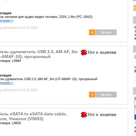
отация
ль питания для аудио-видео техники, 220V, 1.8m (PC-184/2)
писание »
р добавлен в 24.11.2008
ель-удлинитель USB 2.0, AM-AF, 3m
T-AMAF-10), прозрачный
товара: L9984
отация
ль-удлинитель USB 2.0, AM-AF, 3m (UT-AMAF-10), прозрачный
писание »
р добавлен в 24.11.2008
E
ель eSATA to eSATA data cable,
cm, Viewcon (VS003)
товара: L8656