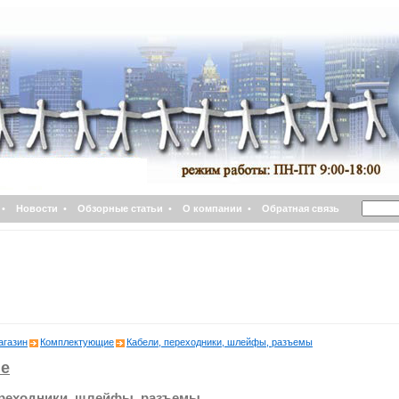
•
Новости
•
Обзорные статьи
•
О компании
•
Обратная связь
агазин
Комплектующие
Кабели, переходники, шлейфы, разъемы
е
ереходники, шлейфы, разъемы