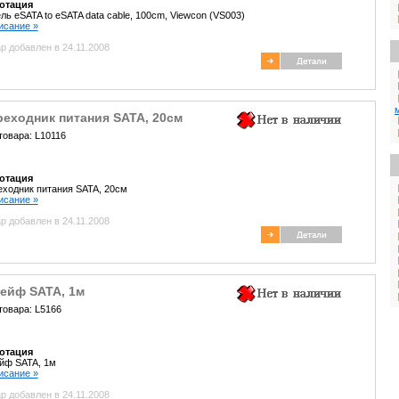
отация
ль eSATA to eSATA data cable, 100cm, Viewcon (VS003)
писание »
р добавлен в 24.11.2008
реходник питания SATA, 20cм
товара: L10116
отация
ходник питания SATA, 20cм
писание »
р добавлен в 24.11.2008
ейф SATA, 1м
товара: L5166
отация
йф SATA, 1м
писание »
р добавлен в 24.11.2008