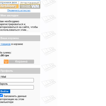
Проверить аттестат
Мои закладки
Вам необходимо
зарегистрироваться и
авторизоваться на сайте, чтобы
воспользоваться этим...
Ваша корзина
0 товаров
в корзине
На сумму:
0.00 грн
Профиль
-Mail
Пароль
Запомнить данные
авторизации на этом
компьютере