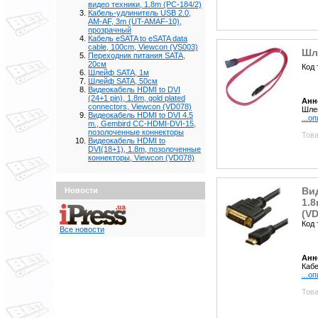
видео техники, 1.8m (PC-184/2)
Кабель-удлинитель USB 2.0,
AM-AF, 3m (UT-AMAF-10),
прозрачный
Кабель eSATA to eSATA data
cable, 100cm, Viewcon (VS003)
Шл
Переходник питания SATA,
20cм
Код 
Шлейф SATA, 1м
Шлейф SATA, 50cм
Видеокабель HDMI to DVI
(24+1 pin), 1.8m, gold plated
Анн
connectors, Viewcon (VD078)
Шле
Видеокабель HDMI to DVI 4.5
...о
m., Gembird СС-HDMI-DVI-15,
позолоченные коннекторы
Това
Видеокабель HDMI to
DVI(18+1), 1.8m, позолоченные
коннекторы, Viewcon (VD078)
Вид
Новости
1.8
(VD
Код 
Все новости
Анн
Кабе
...о
Това