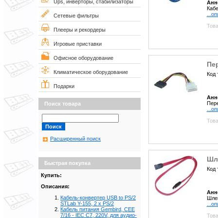
Ups, инверторы, стабилизаторы
Анн
Кабе
...о
Сетевые фильтры
Това
Плееры и рекордеры
Игровые приставки
Офисное оборудование
Пе
Климатическое оборудование
Код 
Подарки
Анн
Пере
Поиск товара
...о
Това
Расширенный поиск
Шл
Быстрая покупка
Код 
Купить:
Описания:
Анн
Кабель-конвертер USB to PS/2
Шле
STLab Y-155, 2 x PS/2
...о
Кабель питания Gembird, CEE
7/16 - IEC C7, 220V, для аудио-
Това