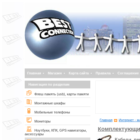
Главная
•
Магазин
•
Карта сайта
•
Правила
•
Соглашение
Навигация по разделам
Флеш память (usb), карты памяти
Монтажные шкафы
Мобильные телефоны
Главная
Интернет - м
Мониторы
Комплектующи
Ноутбуки, КПК, GPS навигаторы,
аксессуары
Кабели, п