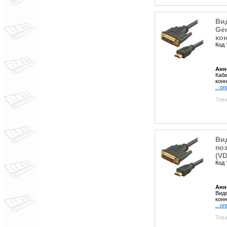
Вид
Ge
ко
Код 
Анн
Кабе
кон
...о
Това
Вид
по
(VD
Код 
Анн
Виде
конн
...о
Това