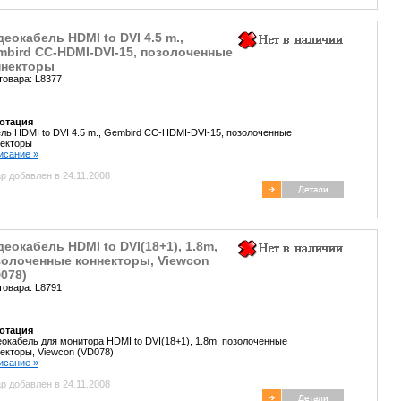
еокабель HDMI to DVI 4.5 m.,
mbird СС-HDMI-DVI-15, позолоченные
ннекторы
товара: L8377
отация
ль HDMI to DVI 4.5 m., Gembird СС-HDMI-DVI-15, позолоченные
некторы
писание »
р добавлен в 24.11.2008
еокабель HDMI to DVI(18+1), 1.8m,
золоченные коннекторы, Viewcon
078)
товара: L8791
отация
окабель для монитора HDMI to DVI(18+1), 1.8m, позолоченные
екторы, Viewcon (VD078)
писание »
р добавлен в 24.11.2008