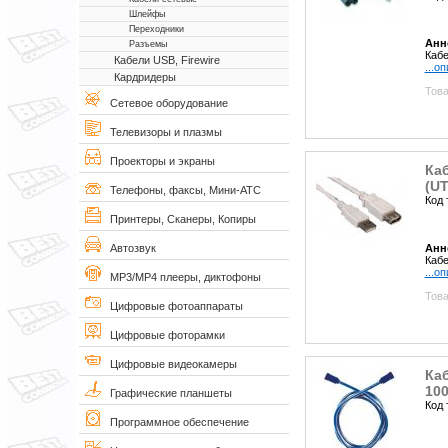
Шлейфы
Переходники
Анн
Разъемы
Кабе
Кабели USB, Firewire
...о
Кардридеры
Това
Сетевое оборудование
Телевизоры и плазмы
Проекторы и экраны
Каб
(U
Телефоны, факсы, Мини-АТС
Код 
Принтеры, Сканеры, Копиры
Анн
Автозвук
Кабе
...о
MP3/MP4 плееры, диктофоны
Това
Цифровые фотоаппараты
Цифровые фоторамки
Цифровые видеокамеры
Каб
100
Графические планшеты
Код 
Программное обеспечение