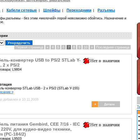
е
Кабели сетевые
Шлейфы
Переходники
Разъемы
|
|
|
|
йфы,разъемы - без этим «мелочей» порой невозможно обойтись. Назначение и
ое.
гории
Первая страница
«
4
5
6
7
8
9
10
»
Последняя страница
ель-конвертер USB to PS/2 STLab Y-
, 2 x PS/2
товара: L9804
отация
ль-конвертер STLab USB - 2 x PS/2 (STLab Y-155)
писание »
р добавлен в 10.11.2008
T
ель питания Gembird, CEE 7/16 - IEC
 220V, для аудио-видео техники,
m (PC-184/2)
товара: L9503