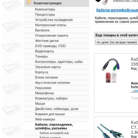
Комплектующие
Компьютеры
Кабели интерфейсны
Процессоры
Кабели, переходники, шле
Устройства охлаждения
применении их самое разн
Материнские платы
Barebone
Еще товары в этой кате
Оперативная память
Жесткие диски
DVD приводы, FDD
Видеокарты
Тюнеры
Каб
Контроллеры, адаптеры, хабы
155
Звуковые карты
Код 
Корпуса
Блоки питания
Акустические колонки
Анн
Кабе
Наушники
...о
Микрофоны
Това
Клавиатуры, наборы
Мыши
Джойстики, геймпады, рули
Коврики для мыши
Web-камеры
Каб
Кабели, переходники,
C7,
шлейфы, разъемы
1.8
Кабели интерфейсные
Код 
Кабели сетевые