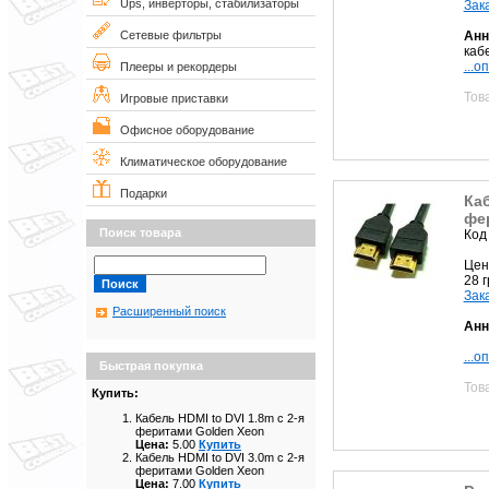
Ups, инверторы, стабилизаторы
Зак
Анн
Сетевые фильтры
кабе
...о
Плееры и рекордеры
Тов
Игровые приставки
Офисное оборудование
Климатическое оборудование
Подарки
Каб
фе
Поиск товара
Код
Цен
28 
Зак
Расширенный поиск
Анн
...о
Быстрая покупка
Тов
Купить:
Кабель HDMI to DVI 1.8m с 2-я
феритами Golden Xeon
Цена:
5.00
Купить
Кабель HDMI to DVI 3.0m с 2-я
феритами Golden Xeon
Цена:
7.00
Купить