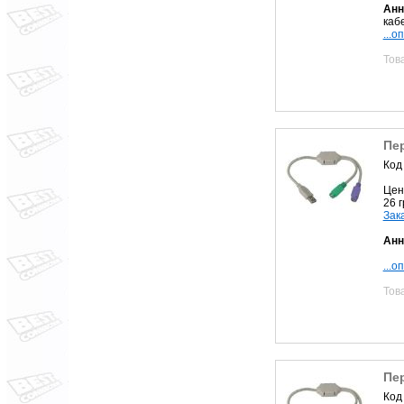
Анн
кабе
...о
Тов
Пер
Код
Цен
26 
Зак
Анн
...о
Тов
Пер
Код