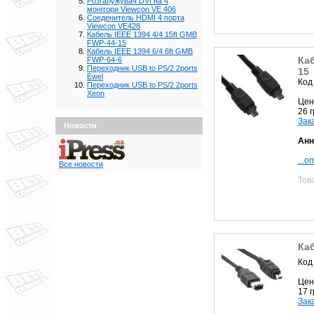
Розгалужувач DVI на 4
монітори Viewcon VE 406
Соеденитель HDMI 4 порта
Viewcon VE428
Кабель IEEE 1394 4/4 15ft GMB
FWP-44-15
Кабель IEEE 1394 6/4 6ft GMB
Каб
FWP-64-6
Переходник USB to PS/2 2ports
15
Ewel
Код
Переходник USB to PS/2 2ports
Xeon
Цен
26 
Зак
Новости
Анн
...о
Все новости
Тов
Каб
Код
Цен
17 
Зак