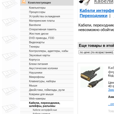
Кабели
Комплектующие
Компьютеры
Кабели интерф
Процессоры
Переходники
|
Устройства охлаждения
Материнские платы
Кабели, переходник
Barebone
невозможно обойтис
Оперативная память
Жесткие диски
DVD приводы, FDD
Видеокарты
Еще товары в этой
Тюнеры
Контроллеры, адаптеры, хабы
Звуковые карты
Корпуса
Блоки питания
Каб
Акустические колонки
фе
Наушники
Код
Микрофоны
Клавиатуры, наборы
Цен
Мыши
40 
Зак
Джойстики, геймпады, рули
Коврики для мыши
Анн
Web-камеры
Кабели, переходники,
...о
шлейфы, разъемы
Кабели интерфейсные
Тов
Кабели сетевые