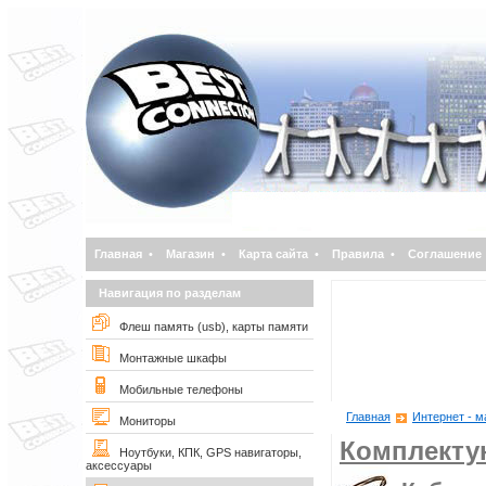
Главная
•
Магазин
•
Карта сайта
•
Правила
•
Соглашение
Навигация по разделам
Флеш память (usb), карты памяти
Монтажные шкафы
Мобильные телефоны
Главная
Интернет - м
Мониторы
Комплект
Ноутбуки, КПК, GPS навигаторы,
аксессуары