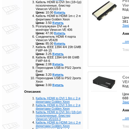
Роз
Кабель HDMI to DVI 3m (18+1p)
Vie
позолоченные, блистер
Viewcon VD103-3
Код
Цена:
10.00
Купить
Кабель HDMI to HDMI 1m с 2-я
Цен
феритами Golden Xeon
381
Цена:
3.50
Купить
Зак
Розгалужувач DVI на 4
монітори Viewcon VE 406
Цена:
47.00
Купить
Анн
Соеденитель HDMI 4 порта
Viewcon VE428
...о
Цена:
85.00
Купить
Кабель IEEE 1394 4/4 15ft GMB
Тов
FWP-44-15
Цена:
3.25
Купить
Кабель IEEE 1394 6/4 6ft GMB
FWP-64-6
Цена:
2.08
Купить
Переходник USB to PS/2 2ports
Ewel
Цена:
3.20
Купить
Со
Переходник USB to PS/2 2ports
VE
Xeon
Цена:
3.00
Купить
Код
Описания:
Цен
688
Кабель HDMI to DVI 1.8m с 2-я
феритами Golden Xeon
Зак
Кабель HDMI to DVI 3.0m с 2-я
феритами Golden Xeon
Анн
Кабель HDMI to DVI 3m (18+1p)
позолоченные, блистер
...о
Viewcon VD103-3
Кабель HDMI to HDMI 1m с 2-я
феритами Golden Xeon
Тов