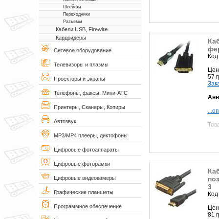
Шлейфы
Переходники
Разъемы
Кабели USB, Firewire
Кардридеры
Каб
фе
Сетевое оборудование
Код
Телевизоры и плазмы
Цен
57 
Проекторы и экраны
Зак
Телефоны, факсы, Мини-АТС
Анн
Принтеры, Сканеры, Копиры
...о
Автозвук
Тов
MP3/MP4 плееры, диктофоны
Цифровые фотоаппараты
Цифровые фоторамки
Каб
по
Цифровые видеокамеры
3
Графические планшеты
Код
Программное обеспечение
Цен
81 