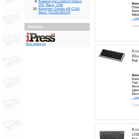
Клавиатура Logitech Deluxe
Анн
250, Black, USB
Плос
Комплект Genius KB C100,
Кноп
Black (31330196104)
Wind
...о
Това
Новости
Все новости
Кла
Bla
Код 
Анн
Конс
Тип
Инт
Цвет
Бесп
...о
Това
Кла
US
Код 