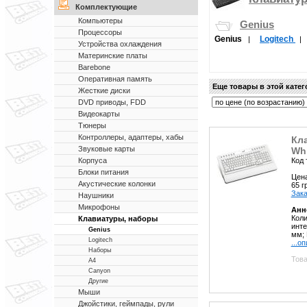
Комплектующие
Компьютеры
Genius
Процессоры
Genius
Logitech
|
Устройства охлаждения
Материнские платы
Barebone
Оперативная память
Еще товары в этой кате
Жесткие диски
DVD приводы, FDD
Видеокарты
Тюнеры
Контроллеры, адаптеры, хабы
Кла
Звуковые карты
Whi
Код 
Корпуса
Блоки питания
Цен
Акустические колонки
65 
Зака
Наушники
Микрофоны
Анн
Коли
Клавиатуры, наборы
инте
Genius
мм; 
Logitech
...о
Наборы
Това
A4
Canyon
Другие
Мыши
Джойстики, геймпады, рули