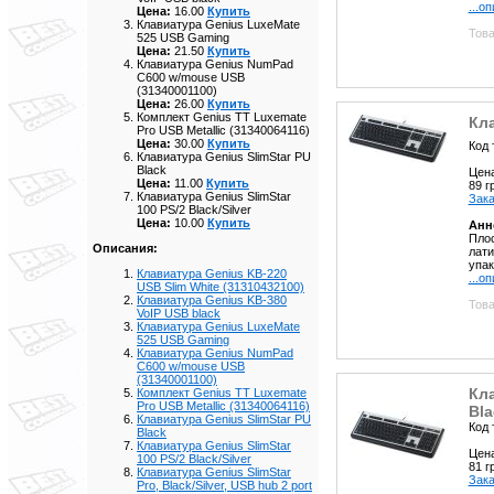
...о
Цена:
16.00
Купить
Клавиатура Genius LuxeMate
Това
525 USB Gaming
Цена:
21.50
Купить
Клавиатура Genius NumPad
C600 w/mouse USB
(31340001100)
Цена:
26.00
Купить
Комплект Genius TT Luxemate
Кла
Pro USB Metallic (31340064116)
Цена:
30.00
Купить
Код 
Клавиатура Genius SlimStar PU
Black
Цен
Цена:
11.00
Купить
89 
Клавиатура Genius SlimStar
Зака
100 PS/2 Black/Silver
Цена:
10.00
Купить
Анн
Плос
Описания:
лати
упак
Клавиатура Genius KB-220
...о
USB Slim White (31310432100)
Клавиатура Genius KB-380
Това
VoIP USB black
Клавиатура Genius LuxeMate
525 USB Gaming
Клавиатура Genius NumPad
C600 w/mouse USB
(31340001100)
Кла
Комплект Genius TT Luxemate
Pro USB Metallic (31340064116)
Bla
Клавиатура Genius SlimStar PU
Код 
Black
Клавиатура Genius SlimStar
Цен
100 PS/2 Black/Silver
81 
Клавиатура Genius SlimStar
Зака
Pro, Black/Silver, USB hub 2 port