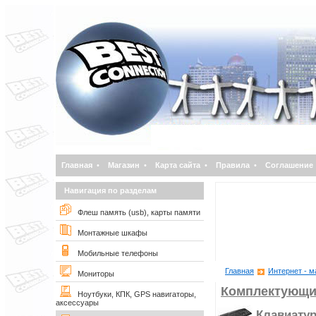
Главная
•
Магазин
•
Карта сайта
•
Правила
•
Соглашение
Навигация по разделам
Флеш память (usb), карты памяти
Монтажные шкафы
Мобильные телефоны
Главная
Интернет - м
Мониторы
Комплектующи
Ноутбуки, КПК, GPS навигаторы,
аксессуары
Клавиату