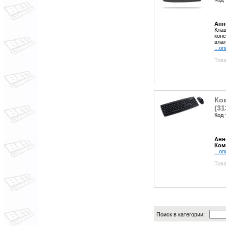
Анн
Клав
конс
влаг
...о
Това
Ком
(31
Код 
Анн
Комп
...о
Това
Поиск в категории: