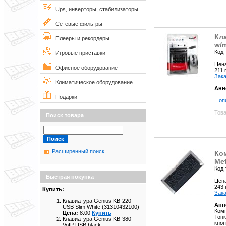
Ups, инверторы, стабилизаторы
Сетевые фильтры
Кл
Плееры и рекордеры
w/m
Код 
Игровые приставки
Цен
Офисное оборудование
211
Зака
Климатическое оборудование
Анн
Подарки
...о
Това
Поиск товара
Расширенный поиск
Ком
Met
Код 
Быстрая покупка
Цен
243
Купить:
Зака
Клавиатура Genius KB-220
Анн
USB Slim White (31310432100)
Комп
Цена:
8.00
Купить
Тонк
Клавиатура Genius KB-380
кноп
VoIP USB black