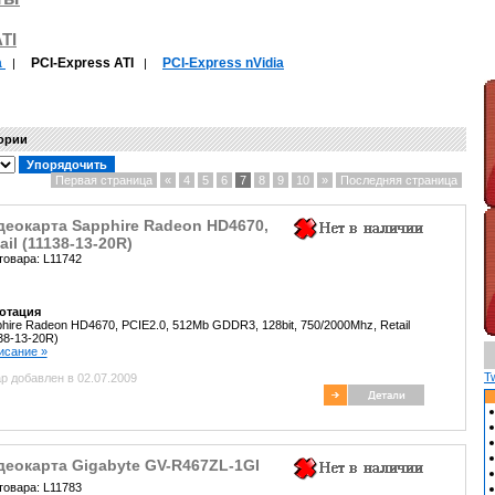
TI
a
PCI-Express ATI
PCI-Express nVidia
|
|
гории
Первая страница
«
4
5
6
7
8
9
10
»
Последняя страница
деокарта Sapphire Radeon HD4670,
ail (11138-13-20R)
товара: L11742
отация
hire Radeon HD4670, PCIE2.0, 512Mb GDDR3, 128bit, 750/2000Mhz, Retail
38-13-20R)
писание »
T
р добавлен в 02.07.2009
деокарта Gigabyte GV-R467ZL-1GI
товара: L11783