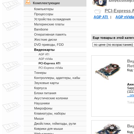
Комплектующие
Компьютеры
PCI-Express A
Процессоры
AGP ATI
AGP nVidi
|
Устройства охлаждения
Материнские платы
Barebone
Оперативная память
Еще товары в этой кате
Жесткие диски
DVD приводы, FDD
Видеокарты
AGP ATI
AGP nVidia
Ви
PCI-Express ATI
Ret
PCI-Express nVidia
Код 
Тюнеры
Контроллеры, адаптеры, хабы
Звуковые карты
Анн
Sapp
Корпуса
(111
Блоки питания
...о
Акустические колонки
Това
Наушники
Микрофоны
Клавиатуры, наборы
Мыши
Джойстики, геймпады, рули
Ви
Коврики для мыши
Код 
Web-камеры