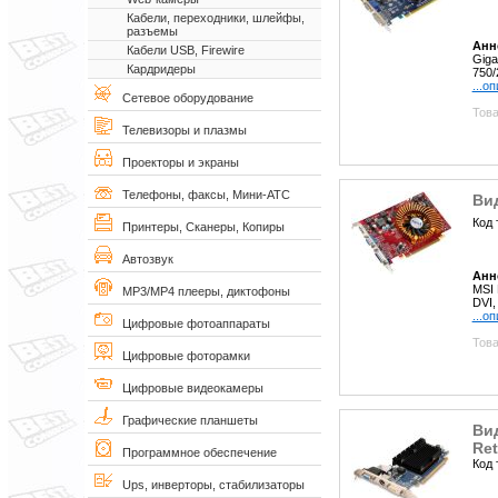
Кабели, переходники, шлейфы,
разъемы
Анн
Кабели USB, Firewire
Giga
Кардридеры
750/
...о
Сетевое оборудование
Това
Телевизоры и плазмы
Проекторы и экраны
Телефоны, факсы, Мини-АТС
Ви
Код 
Принтеры, Сканеры, Копиры
Автозвук
Анн
MSI 
MP3/MP4 плееры, диктофоны
DVI,
...о
Цифровые фотоаппараты
Това
Цифровые фоторамки
Цифровые видеокамеры
Графические планшеты
Ви
Ret
Программное обеспечение
Код 
Ups, инверторы, стабилизаторы