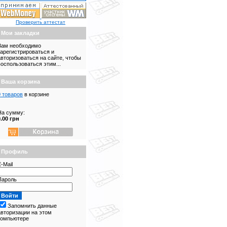
Проверить аттестат
Мои закладки
Вам необходимо
зарегистрироваться и
авторизоваться на сайте, чтобы
воспользоваться этим...
Ваша корзина
0 товаров
в корзине
На сумму:
0.00 грн
Профиль
-Mail
Пароль
Запомнить данные
авторизации на этом
компьютере