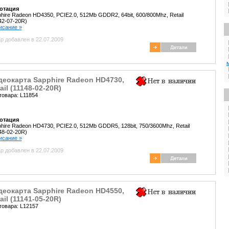
отация
hire Radeon HD4350, PCIE2.0, 512Mb GDDR2, 64bit, 600/800Mhz, Retail
42-07-20R)
писание »
р добавлен в 22.07.2009
деокарта Sapphire Radeon HD4730,
ail (11148-02-20R)
товара: L11854
отация
hire Radeon HD4730, PCIE2.0, 512Mb GDDR5, 128bit, 750/3600Mhz, Retail
48-02-20R)
писание »
р добавлен в 22.07.2009
деокарта Sapphire Radeon HD4550,
ail (11141-05-20R)
товара: L12157