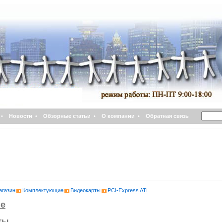
•
Новости
•
Обзорные статьи
•
О компании
•
Обратная связь
агазин
Комплектующие
Видеокарты
PCI-Express ATI
е
ты