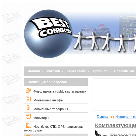
Главная
•
Магазин
•
Карта сайта
•
Правила
•
Соглашение
Навигация по разделам
Флеш память (usb), карты памяти
Монтажные шкафы
Мобильные телефоны
Главная
Интернет - м
Мониторы
Комплектующи
Ноутбуки, КПК, GPS навигаторы,
аксессуары
Видеокар