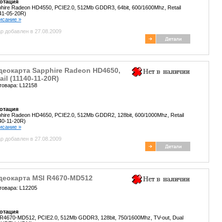
отация
hire Radeon HD4550, PCIE2.0, 512Mb GDDR3, 64bit, 600/1600Mhz, Retail
41-05-20R)
писание »
р добавлен в 27.08.2009
деокарта Sapphire Radeon HD4650,
ail (11140-11-20R)
товара: L12158
отация
hire Radeon HD4650, PCIE2.0, 512Mb GDDR2, 128bit, 600/1000Mhz, Retail
40-11-20R)
писание »
р добавлен в 27.08.2009
деокарта MSI R4670-MD512
товара: L12205
отация
R4670-MD512, PCIE2.0, 512Mb GDDR3, 128bit, 750/1600Mhz, TV-out, Dual