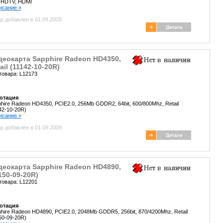
 HDTV, HDMI
писание »
р добавлен в 01.09.2009
деокарта Sapphire Radeon HD4350,
ail (11142-10-20R)
товара: L12173
отация
hire Radeon HD4350, PCIE2.0, 256Mb GDDR2, 64bit, 600/800Mhz, Retail
42-10-20R)
писание »
р добавлен в 01.09.2009
деокарта Sapphire Radeon HD4890,
150-09-20R)
товара: L12201
отация
hire Radeon HD4890, PCIE2.0, 2048Mb GDDR5, 256bit, 870/4200Mhz, Retail
50-09-20R)