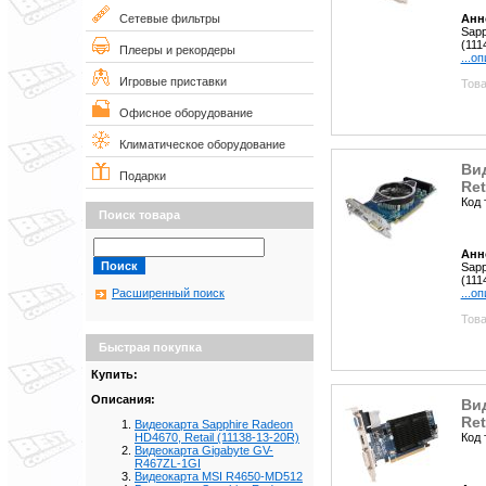
Анн
Сетевые фильтры
Sapp
(111
Плееры и рекордеры
...о
Игровые приставки
Това
Офисное оборудование
Климатическое оборудование
Ви
Подарки
Ret
Код 
Поиск товара
Анн
Sapp
(111
...о
Расширенный поиск
Това
Быстрая покупка
Купить:
Описания:
Ви
Ret
Видеокарта Sapphire Radeon
Код 
HD4670, Retail (11138-13-20R)
Видеокарта Gigabyte GV-
R467ZL-1GI
Видеокарта MSI R4650-MD512