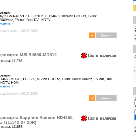
отация
byte GV-R467ZL-1GI, PCIE2.0, HD4670, 1024Mb GDDR3, 128bit,
2000Mhz, TV-out, Dual DVI, HDTV
писание »
р добавлен в 06.07.2009
деокарта MSI R4650-MD512
товара: L11786
отация
R4650-MD512, PCIE2.0, 512Mb GDDR2, 128bit, 600/1000Mhz, TV-out, Dual
 HDTV, HDMI
писание »
р добавлен в 06.07.2009
E
деокарта Sapphire Radeon HD4350,
ail (11142-07-20R)
товара: L11853