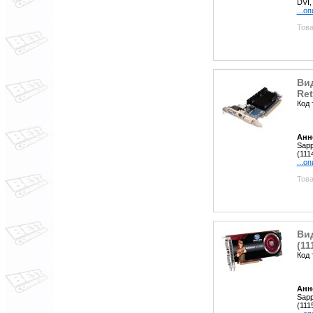
DVI,
...о
Това
Ви
Ret
Код 
Анн
Sapp
(111
...о
Това
Ви
(11
Код 
Анн
Sapp
(111