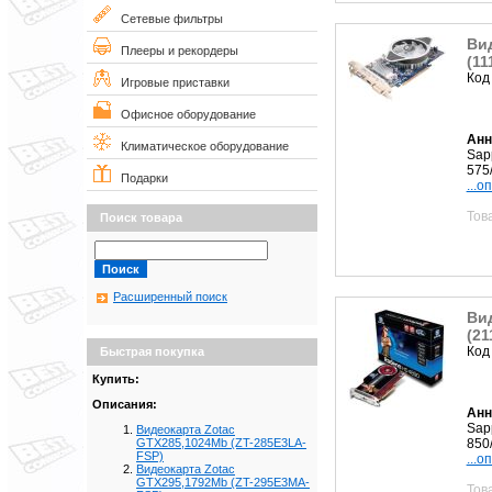
Сетевые фильтры
Ви
Плееры и рекордеры
(11
Код
Игровые приставки
Офисное оборудование
Анн
Климатическое оборудование
Sap
575
Подарки
...о
Тов
Поиск товара
Расширенный поиск
Ви
(21
Код
Быстрая покупка
Купить:
Описания:
Анн
Sap
Видеокарта Zotac
850
GTX285,1024Mb (ZT-285E3LA-
FSP)
...о
Видеокарта Zotac
GTX295,1792Mb (ZT-295E3MA-
Тов