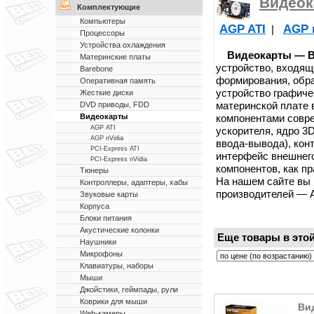
Видеок
Комплектующие
Компьютеры
AGP ATI
AGP 
|
Процессоры
Устройства охлаждения
Видеокарты — Ви
Материнские платы
устройство, входящ
Barebone
формирования, обра
Оперативная память
устройство графич
Жесткие диски
материнской плате
DVD приводы, FDD
компонентами совр
Видеокарты
AGP ATI
ускорителя, ядро 3
AGP nVidia
ввода-вывода), кон
PCI-Express ATI
интерфейс внешнег
PCI-Express nVidia
компонентов, как п
Тюнеры
На нашем сайте вы
Контроллеры, адаптеры, хабы
производителей — ATI
Звуковые карты
Корпуса
Блоки питания
Акустические колонки
Еще товары в этой
Наушники
Микрофоны
Клавиатуры, наборы
Мыши
Джойстики, геймпады, рули
Коврики для мыши
Вид
Web-камеры