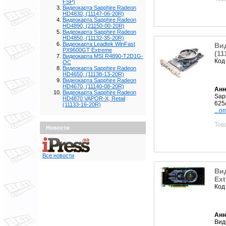
FSP)
Видеокарта Sapphire Radeon
HD4830, (11147-06-20R)
Видеокарта Sapphire Radeon
HD4890, (21150-00-20R)
Видеокарта Sapphire Radeon
HD4850, (11132-35-20R)
Видеокарта Leadtek WinFast
Ви
PX9600GT Extreme
(11
Видеокарта MSI R4890-T2D1G-
Код
OC
Видеокарта Sapphire Radeon
HD4650, (11138-13-20R)
Видеокарта Sapphire Radeon
HD4670, (11140-08-20R)
Анн
Видеокарта Sapphire Radeon
Sap
HD4870 VAPOR-X, Retail
625
(11133-16-20R)
...о
Тов
Новости
Все новости
Ви
Ex
Код
Анн
Вид