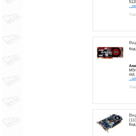
512
...о
Тов
Ви
Код
Анн
MSI
out
...о
Тов
Ви
(11
Код