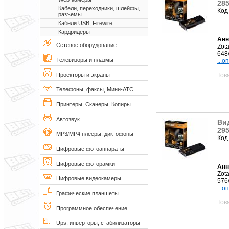
28
Кабели, переходники, шлейфы,
Код
разъемы
Кабели USB, Firewire
Кардридеры
Анн
Сетевое оборудование
Zot
648
Телевизоры и плазмы
...о
Тов
Проекторы и экраны
Телефоны, факсы, Мини-АТС
Принтеры, Сканеры, Копиры
Автозвук
Вид
29
MP3/MP4 плееры, диктофоны
Код
Цифровые фотоаппараты
Цифровые фоторамки
Анн
Zot
Цифровые видеокамеры
576
...о
Графические планшеты
Тов
Программное обеспечение
Ups, инверторы, стабилизаторы