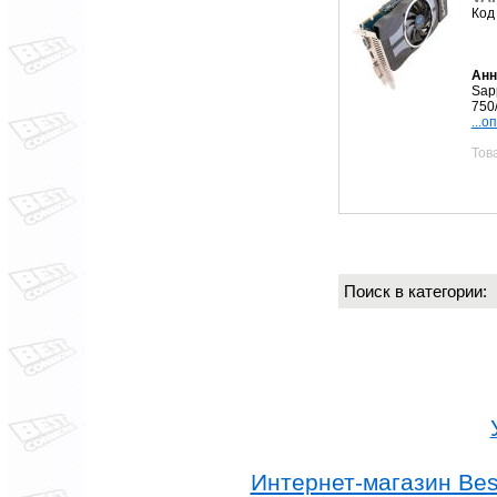
Код
Анн
Sap
750
...о
Тов
Поиск в категории
Интернет-магазин Best