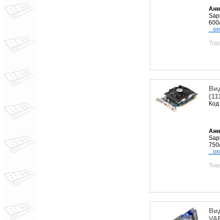
Анн
Sap
600
...о
Тов
Ви
(11
Код
Анн
Sap
750
...о
Тов
Ви
VAP