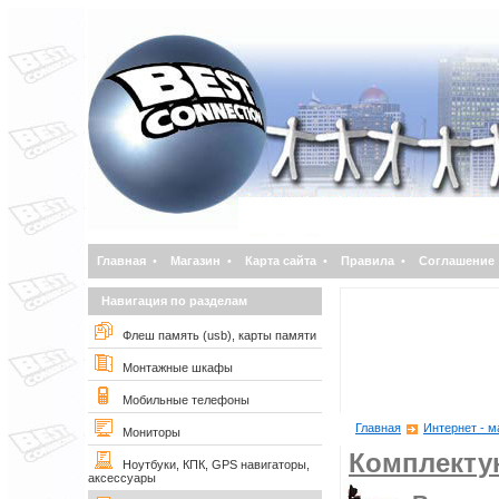
Главная
•
Магазин
•
Карта сайта
•
Правила
•
Соглашение
Навигация по разделам
Флеш память (usb), карты памяти
Монтажные шкафы
Мобильные телефоны
Главная
Интернет - м
Мониторы
Комплект
Ноутбуки, КПК, GPS навигаторы,
аксессуары