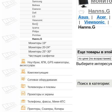
Монито
Samsung
Belinea
Daewoo
Hanns.G
Dell
Asus
Acer
|
LG
Viewsonic
Viewsonic
|
|
BenQ
Hanns.G
iiyama
Philips
ProView
Hanns.G
Мониторы 19"
Мониторы 20-24"
Еще товары в этой
Мониторы 25"-30"
Чистящие салфетки
Ноутбуки, КПК, GPS навигаторы,
Выберите интересую
аксессуары
Комплектующие
Сетевое оборудование
Поиск в категории
Телевизоры и плазмы
Проекторы и экраны
Телефоны, факсы, Мини-АТС
Принтеры, Сканеры, Копиры