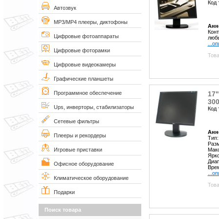
Код 
Автозвук
MP3/MP4 плееры, диктофоны
Анн
Конт
Цифровые фотоаппараты
люб
...о
Цифровые фоторамки
Това
Цифровые видеокамеры
Графические планшеты
17"
Программное обеспечение
300
Ups, инверторы, стабилизаторы
Код 
Сетевые фильтры
Анн
Плееры и рекордеры
Тип
Разм
Макс
Игровые приставки
Ярко
Диап
Офисное оборудование
Врем
...о
Климатическое оборудование
Това
Подарки
Поиск товара