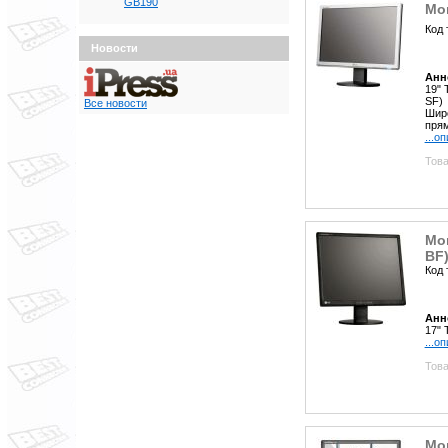
GB190
Мон
Код 
Новости
Анн
19" 
SF)
Все новости
Широ
прям
...о
Това
Мон
BF
Код 
Анн
17" 
...о
Това
Мо