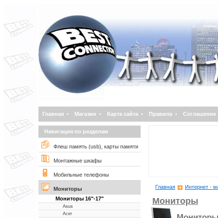
Главная
•
Магазин
•
Карта сайта
•
Правила
•
Соглашение
Навигация по разделам
Флеш память (usb), карты памяти
Монтажные шкафы
Мобильные телефоны
Главная
Интернет - м
Мониторы
Мониторы 16"-17"
Мониторы
Asus
Acer
Мониторы 