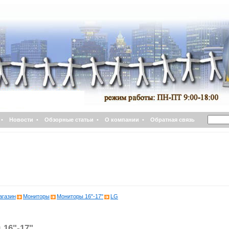
•
Новости
•
Обзорные статьи
•
О компании
•
Обратная связь
агазин
Мониторы
Мониторы 16"-17"
LG
16"-17"