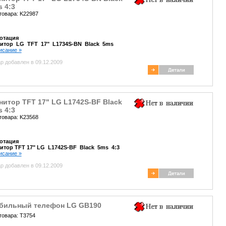
 4:3
товара: K22987
отация
итор LG TFT 17" L1734S-BN Black 5ms
писание »
р добавлен в 09.12.2009
итор TFT 17" LG L1742S-BF Black
 4:3
товара: K23568
отация
итор TFT 17" LG L1742S-BF Black 5ms 4:3
писание »
р добавлен в 09.12.2009
бильный телефон LG GB190
товара: T3754