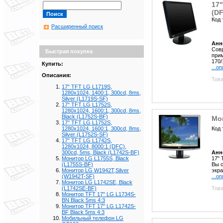
17"
(DF
Код 
Расширенный поиск
Анн
Совр
Быстрая покупка
прим
170/
Купить:
...о
Описания:
Това
17" TFT LG L1719S,
1280x1024, 1400:1, 300cd, 8ms,
Silver (L1719S-SF)
17" TFT LG L1752S,
1280x1024, 1600:1, 300cd, 8ms,
Black (L1752S-BF)
Мон
17" TFT LG L1752S,
Код 
1280x1024, 1600:1, 300cd, 8ms,
Silver (L1752S-SF)
17" TFT LG L1742S,
1280x1024, 8000:1 (DFC),
Анн
300cd, 5ms, Black (L1742S-BF)
17" 
Монитор LG L1755S, Black
Вы 
(L1755S-BF)
экра
Монитор LG W1942T,Silver
...о
(W1942T-SF)
Монитор LG L1742SE, Black
Това
(L1742SE-BF)
Монитор TFT 17" LG L1734S-
BN Black 5ms 4:3
Монитор TFT 17" LG L1742S-
BF Black 5ms 4:3
Мобильный телефон LG