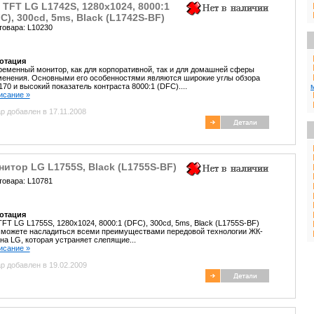
 TFT LG L1742S, 1280x1024, 8000:1
C), 300cd, 5ms, Black (L1742S-BF)
товара: L10230
отация
еменный монитор, как для корпоративной, так и для домашней сферы
енения. Основными его особенностями являются широкие углы обзора
170 и высокий показатель контраста 8000:1 (DFC)....
писание »
р добавлен в 17.11.2008
итор LG L1755S, Black (L1755S-BF)
товара: L10781
отация
TFT LG L1755S, 1280x1024, 8000:1 (DFC), 300cd, 5ms, Black (L1755S-BF)
сможете насладиться всеми преимуществами передовой технологии ЖК-
на LG, которая устраняет слепящие...
писание »
р добавлен в 19.02.2009