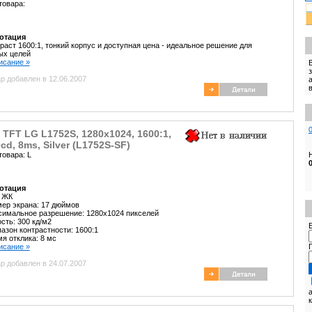
товара:
отация
раст 1600:1, тонкий корпус и доступная цена - идеальное решение для
ых целей
писание »
р добавлен в 12.06.2007
 TFT LG L1752S, 1280x1024, 1600:1,
cd, 8ms, Silver (L1752S-SF)
товара: L
отация
: ЖК
ер экрана: 17 дюймов
имальное разрешение: 1280x1024 пикселей
сть: 300 кд/м2
E
азон контрастности: 1600:1
я отклика: 8 мс
писание »
р добавлен в 24.07.2007