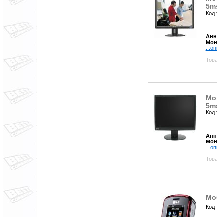
5ms
Код 
Анн
Мон
...о
Това
Мон
5ms
Код 
Анн
Мон
...о
Това
Мо
Код 