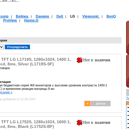
sung
Belinea
Daewoo
Dell
LG
Viewsonic
BenQ
|
|
|
|
|
|
ProView
Hanns.G
|
|
гории
 TFT LG L1719S, 1280x1024, 1400:1,
cd, 8ms, Silver (L1719S-SF)
товара:
отация
я бюджетная серия ЖК мониторов с высоким уровнем контраста 1400:1
) и временем реакции матрицы 8 мс
писание »
T
р добавлен в 12.06.2007
 TFT LG L1752S, 1280x1024, 1600:1,
cd, 8ms, Black (L1752S-BF)