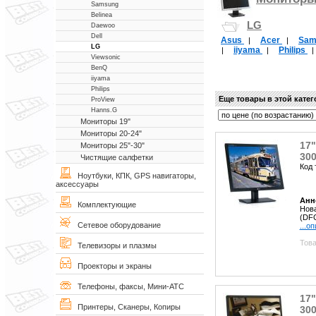
Samsung
Belinea
LG
Daewoo
Dell
Asus
Acer
Sam
|
|
LG
iiyama
Philips
|
|
Viewsonic
BenQ
iiyama
Philips
Еще товары в этой кате
ProView
Hanns.G
Мониторы 19"
Мониторы 20-24"
17"
Мониторы 25"-30"
300
Чистящие салфетки
Код 
Ноутбуки, КПК, GPS навигаторы,
аксессуары
Анн
Комплектующие
Нова
(DFC
Сетевое оборудование
...о
Това
Телевизоры и плазмы
Проекторы и экраны
Телефоны, факсы, Мини-АТС
17"
Принтеры, Сканеры, Копиры
300