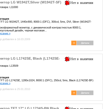
итор LG W1942T,Silver (W1942T-SF)
товара: L11000
отация
TFT LG W1942T, 1440x900, 8000:1 (DFC), 300cd, 5ms, DVI, Silver (W1942T-
коформатный монитор, с динамической контрастностью 8000:1,
оугольный дизайн, черная матовая...
писание »
р добавлен в 16.03.2009
итор LG L1742SE, Black (L1742SE-
)
товара: L13509
отация
TFT LG L1742SE, 1280x1024, 8000:1 (DFC), 250cd, 5ms, Black (L1742SE-BF)
писание »
р добавлен в 25.01.2010
нитор TFT 17" LG L1734S-BN Black