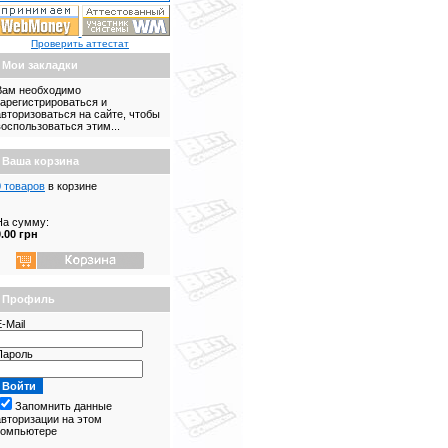
Проверить аттестат
Мои закладки
Вам необходимо
зарегистрироваться и
авторизоваться на сайте, чтобы
воспользоваться этим...
Ваша корзина
0 товаров
в корзине
На сумму:
0.00 грн
Профиль
-Mail
Пароль
Запомнить данные
авторизации на этом
компьютере