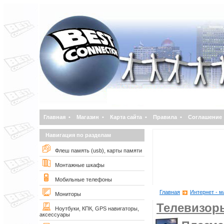
Главная
•
Магазин
•
Карта сайта
•
Правила
•
Соглашение
Навигация по разделам
Флеш память (usb), карты памяти
Монтажные шкафы
Мобильные телефоны
Главная
Интернет - м
Мониторы
Телевизор
Ноутбуки, КПК, GPS навигаторы,
аксессуары