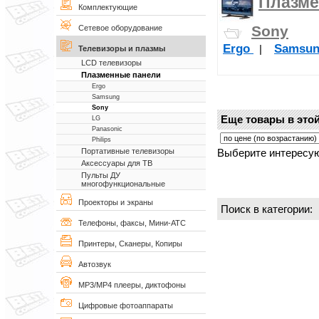
Плазме
Комплектующие
Sony
Сетевое оборудование
Ergo
Samsu
|
Телевизоры и плазмы
LCD телевизоры
Плазменные панели
Ergo
Samsung
Sony
Еще товары в этой
LG
Panasonic
Philips
Выберите интересую
Портативные телевизоры
Аксессуары для ТВ
Пульты ДУ
многофункциональные
Проекторы и экраны
Поиск в категории
Телефоны, факсы, Мини-АТС
Принтеры, Сканеры, Копиры
Автозвук
MP3/MP4 плееры, диктофоны
Цифровые фотоаппараты