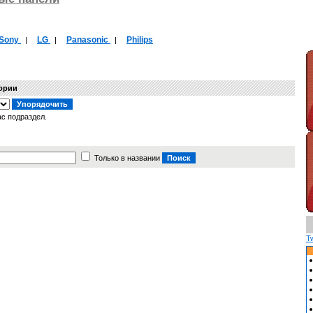
Sony
LG
Panasonic
Philips
|
|
|
гории
с подраздел.
Только в названии
T