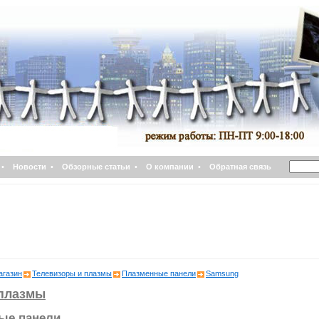
•
Новости
•
Обзорные статьи
•
О компании
•
Обратная связь
агазин
Телевизоры и плазмы
Плазменные панели
Samsung
 плазмы
ые панели