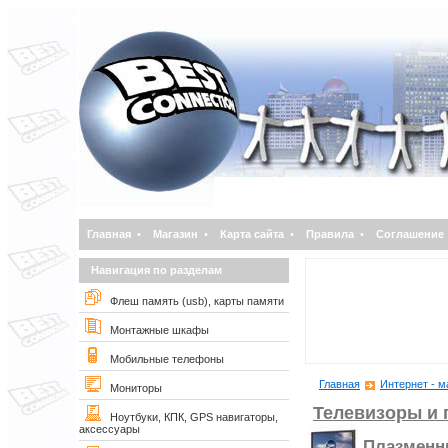
Главная
•
Магазин
•
Карта сайта
•
Правила
•
Соглашение
Навигация по разделам
Флеш память (usb), карты памяти
Монтажные шкафы
Мобильные телефоны
Главная
Интернет - м
Мониторы
Телевизоры и
Ноутбуки, КПК, GPS навигаторы,
аксессуары
Плазменн