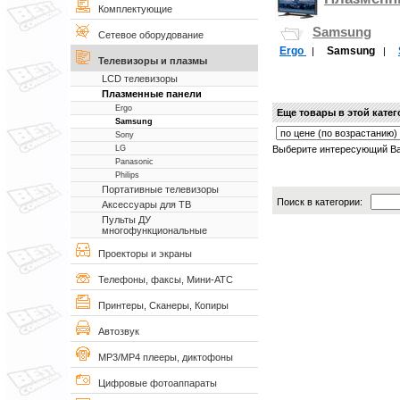
Комплектующие
Samsung
Сетевое оборудование
Ergo
Samsung
|
|
Телевизоры и плазмы
LCD телевизоры
Плазменные панели
Ergo
Еще товары в этой кате
Samsung
Sony
Выберите интересующий Ва
LG
Panasonic
Philips
Портативные телевизоры
Поиск в категории:
Аксессуары для ТВ
Пульты ДУ
многофункциональные
Проекторы и экраны
Телефоны, факсы, Мини-АТС
Принтеры, Сканеры, Копиры
Автозвук
MP3/MP4 плееры, диктофоны
Цифровые фотоаппараты