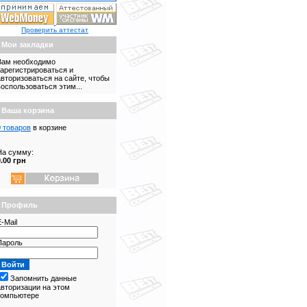
Проверить аттестат
Мои закладки
Вам необходимо
зарегистрироваться и
авторизоваться на сайте, чтобы
воспользоваться этим...
Ваша корзина
0 товаров
в корзине
На сумму:
0.00 грн
Профиль
-Mail
Пароль
Запомнить данные
авторизации на этом
компьютере