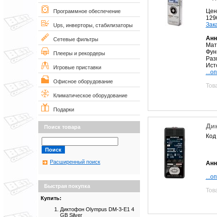
Цен
Программное обеспечение
129
Зак
Ups, инверторы, стабилизаторы
Анн
Сетевые фильтры
Мат
Фун
Плееры и рекордеры
Разм
Исто
Игровые приставки
...о
Офисное оборудование
Тов
Климатическое оборудование
Подарки
Ди
Поиск товара
Код
Расширенный поиск
Анн
...о
Быстрая покупка
Тов
Купить:
Диктофон Olympus DM-3-E1 4
GB Silver