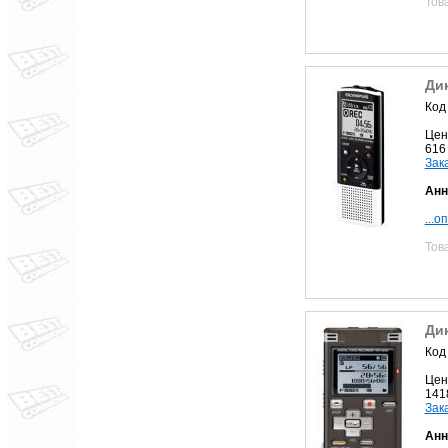
Тов
Ди
Код
Цен
616
Зак
Анн
...о
Тов
Ди
Код
Цен
141
Зак
Анн