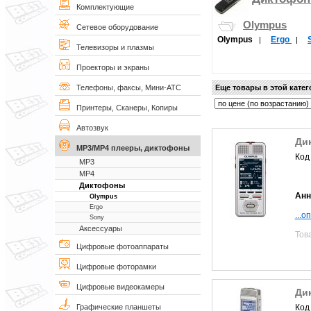
Комплектующие
Olympus
Сетевое оборудование
Olympus
Ergo
|
|
Телевизоры и плазмы
Проекторы и экраны
Еще товары в этой кате
Телефоны, факсы, Мини-АТС
Принтеры, Сканеры, Копиры
Автозвук
Дик
MP3/MP4 плееры, диктофоны
Код
MP3
MP4
Диктофоны
Анн
Olympus
Ergo
...о
Sony
Аксессуары
Тов
Цифровые фотоаппараты
Цифровые фоторамки
Цифровые видеокамеры
Ди
Код
Графические планшеты