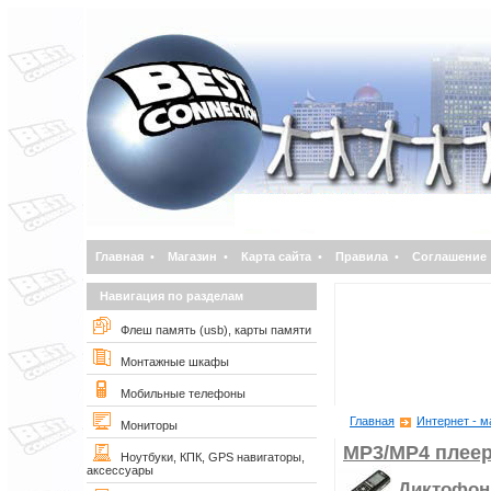
Главная
•
Магазин
•
Карта сайта
•
Правила
•
Соглашение
Навигация по разделам
Флеш память (usb), карты памяти
Монтажные шкафы
Мобильные телефоны
Главная
Интернет - м
Мониторы
MP3/MP4 плее
Ноутбуки, КПК, GPS навигаторы,
аксессуары
Диктофо