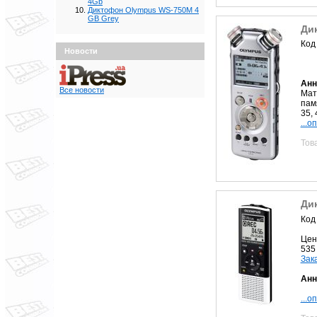
4Gb
Диктофон Olympus WS-750M 4
GB Grey
Ди
Код
Новости
Анн
Все новости
Мат
пам
35, 
...о
Тов
Ди
Код
Цен
535
Зак
Анн
...о