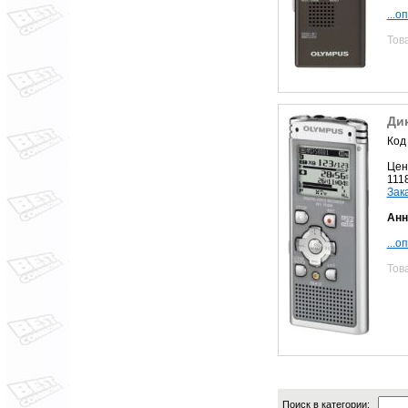
...о
Тов
Ди
Код
Цен
111
Зак
Анн
...о
Тов
Поиск в категории: