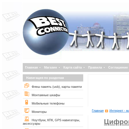
Главная
•
Магазин
•
Карта сайта
•
Правила
•
Соглашение
Навигация по разделам
Флеш память (usb), карты памяти
Монтажные шкафы
Мобильные телефоны
Главная
Интернет - м
Мониторы
Цифро
Ноутбуки, КПК, GPS навигаторы,
аксессуары