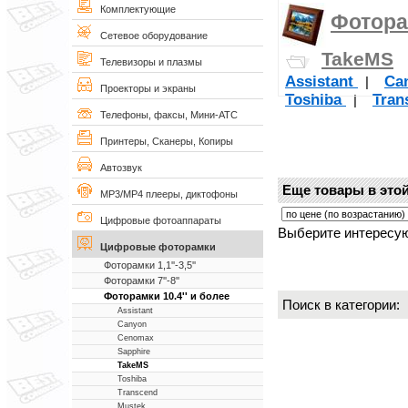
Комплектующие
Фоторам
Сетевое оборудование
TakeMS
Телевизоры и плазмы
Assistant
Ca
|
Проекторы и экраны
Toshiba
Tran
|
Телефоны, факсы, Мини-АТС
Принтеры, Сканеры, Копиры
Автозвук
Еще товары в этой
MP3/MP4 плееры, диктофоны
Цифровые фотоаппараты
Выберите интересую
Цифровые фоторамки
Фоторамки 1,1''-3,5''
Фоторамки 7''-8''
Фоторамки 10.4'' и более
Поиск в категории
Assistant
Canyon
Cenomax
Sapphire
TakeMS
Toshiba
Transcend
Mustek