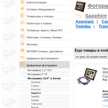
Комплектующие
Фоторам
Сетевое оборудование
Sapphire
Телевизоры и плазмы
Assistant
Ca
|
Проекторы и экраны
Toshiba
Tran
|
Телефоны, факсы, Мини-АТС
Принтеры, Сканеры, Копиры
Автозвук
Еще товары в этой
MP3/MP4 плееры, диктофоны
Цифровые фотоаппараты
Цифровые фоторамки
Ци
Фоторамки 1,1''-3,5''
080
Фоторамки 7''-8''
Car
Фоторамки 10.4'' и более
Код 
Assistant
Canyon
Cenomax
Анн
Sapphire
Цифр
Card
TakeMS
...о
Toshiba
Transcend
Това
Mustek