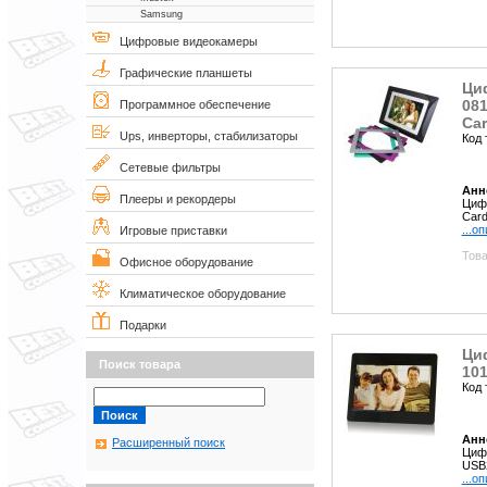
Samsung
Цифровые видеокамеры
Графические планшеты
Ци
081
Программное обеспечение
Car
Ups, инверторы, стабилизаторы
Код 
Сетевые фильтры
Анн
Плееры и рекордеры
Цифр
Card
...о
Игровые приставки
Това
Офисное оборудование
Климатическое оборудование
Подарки
Ци
Поиск товара
101
Код 
Анн
Расширенный поиск
Цифр
USB2
...о