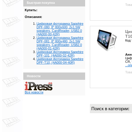
Быстрая покупка
Това
Купить:
Описания:
Цифровая фоторамка Sapphire
DPF-080, 8'',800x600, 2x1.5W
speakers, CardReader, USB2.0
Ци
(4A000-00-42R)
T10
Цифровая фоторамка Sapphire
Код 
DPF-081, 8'',800x480, 2x1.5W
speakers, CardReader, USB2.0
(4A000-01-42R)
Цифровая фоторамка Sapphire
Анн
DPF-101, (4A000-02-42R)
Цифр
Цифровая фоторамка Sapphire
CR, 
DPF-T10, (4A000-04-40R)
...о
Това
Новости
Все новости
Поиск в категории