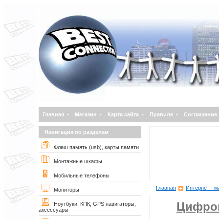
Главная
•
Магазин
•
Карта сайта
•
Правила
•
Соглашение
Навигация по разделам
Флеш память (usb), карты памяти
Монтажные шкафы
Мобильные телефоны
Главная
Интернет - м
Мониторы
Цифро
Ноутбуки, КПК, GPS навигаторы,
аксессуары