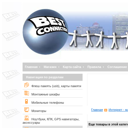
Главная
•
Магазин
•
Карта сайта
•
Правила
•
Соглашение
Навигация по разделам
Флеш память (usb), карты памяти
Монтажные шкафы
Мобильные телефоны
Главная
Интернет - м
Мониторы
Ноутбуки, КПК, GPS навигаторы,
аксессуары
Еще товары в этой кате