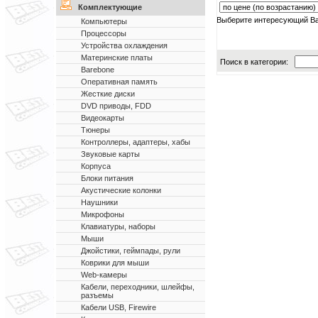
Комплектующие
Выберите интересующий Ва
Компьютеры
Процессоры
Устройства охлаждения
Материнские платы
Поиск в категории:
Barebone
Оперативная память
Жесткие диски
DVD приводы, FDD
Видеокарты
Тюнеры
Контроллеры, адаптеры, хабы
Звуковые карты
Корпуса
Блоки питания
Акустические колонки
Наушники
Микрофоны
Клавиатуры, наборы
Мыши
Джойстики, геймпады, рули
Коврики для мыши
Web-камеры
Кабели, переходники, шлейфы,
разъемы
Кабели USB, Firewire