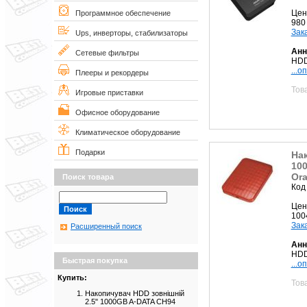
Цен
Программное обеспечение
980
Зак
Ups, инверторы, стабилизаторы
Анн
Сетевые фильтры
HDD
...о
Плееры и рекордеры
Тов
Игровые приставки
Офисное оборудование
Климатическое оборудование
Подарки
Нак
10
Or
Поиск товара
Код
Цен
100
Зак
Расширенный поиск
Анн
HDD
Быстрая покупка
...о
Купить:
Тов
Накопичувач HDD зовнішній
2.5" 1000GB A-DATA CH94