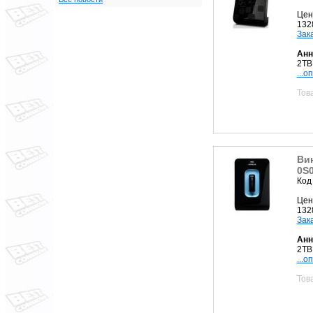
Цен
132
Зак
Анн
2TB
...о
Тов
Вин
0S
Код
Цен
132
Зак
Анн
2TB
...о
Тов