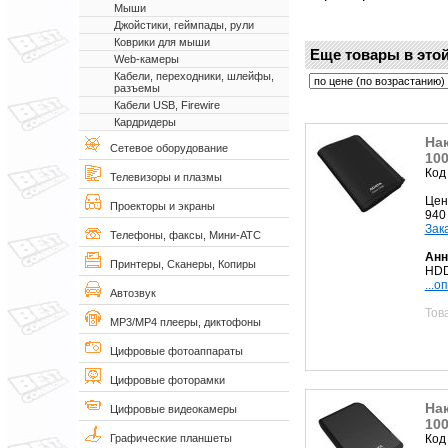
Мыши
Джойстики, геймпады, рули
Коврики для мыши
Еще товары в этой
Web-камеры
Кабели, переходники, шлейфы,
разъемы
Кабели USB, Firewire
Кардридеры
Нак
Сетевое оборудование
10
Код
Телевизоры и плазмы
Цен
Проекторы и экраны
940
Зак
Телефоны, факсы, Мини-АТС
Анн
Принтеры, Сканеры, Копиры
HDD
...о
Автозвук
Тов
MP3/MP4 плееры, диктофоны
Цифровые фотоаппараты
Цифровые фоторамки
Нак
Цифровые видеокамеры
100
Код
Графические планшеты