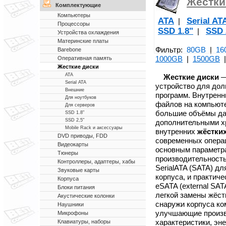
Жестки
Комплектующие
Компьютеры
ATA
Serial AT
|
Процессоры
SSD 1.8"
SSD 
|
Устройства охлаждения
Материнские платы
Фильтр:
80GB
|
16
Barebone
1000GB
|
1500GB
Оперативная память
Жесткие диски
ATA
Жесткие диски
—
Serial ATA
устройство для дол
Внешние
программ. Внутренн
Для ноутбуков
файлов на компьют
Для серверов
большие объёмы да
SSD 1.8"
SSD 2,5"
дополнительными х
Mobile Rack и аксессуары
внутренних
жёстких
DVD приводы, FDD
современных операц
Видеокарты
основным парамет
Тюнеры
производительност
Контроллеры, адаптеры, хабы
SerialATA (SATA) д
Звуковые карты
корпуса, и практич
Корпуса
eSATA (external SA
Блоки питания
легкой замены жёст
Акустические колонки
снаружи корпуса ко
Наушники
улучшающие произв
Микрофоны
характеристики, эн
Клавиатуры, наборы