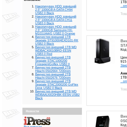
1TB
...о
Накопичувач HDD зовнішній
2.5" 1000GB A-DATA CH94
USB2.0 Black
Тов
Накопичувач HDD зовнішній
2.5" 1000GB A-DATA CH11
USB3.0 Black
Накопичувач HDD зовнішній
2.5" 1000GB Samsung HX-
M101UAA/G USB2.0 Orange
Винчестер внешний 1TB
Ви
Seagate ST910004EXD101-RK
USB2.0 Black
STA
Винчестер внешний 1TB WD
Код
WDBACX0010BRD-EESN
USB3.0 Red
Цен
Винчестер внешний 1TB
Seagate STAC1000200
915
FreeagentGoflex USB2.0
Зак
Винчестер внешний 2TB
Hitachi 0S02664 7200rpm
Анн
Винчестер внешний 2TB
1TB
Hitachi 0S02676 7200rpm
...о
Винчестер внешний 2TB
Seagate STAC2000200 GoFlex
Desk USB2.0 Black
Тов
Винчестер внешний 2TB WD
WDBAAU0020HBK-EESN USB2
Black
Новости
Вин
0S
Код
Все новости