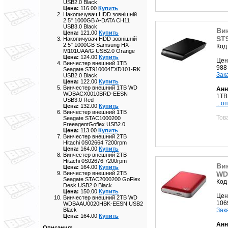
USB2.0 Black
Цена:
116.00
Купить
Накопичувач HDD зовнішній
2.5" 1000GB A-DATA CH11
USB3.0 Black
Ви
Цена:
121.00
Купить
ST
Накопичувач HDD зовнішній
2.5" 1000GB Samsung HX-
Код
M101UAA/G USB2.0 Orange
Цена:
124.00
Купить
Цен
Винчестер внешний 1TB
988
Seagate ST910004EXD101-RK
Зак
USB2.0 Black
Цена:
122.00
Купить
Винчестер внешний 1TB WD
Анн
WDBACX0010BRD-EESN
1TB
USB3.0 Red
...о
Цена:
132.00
Купить
Винчестер внешний 1TB
Тов
Seagate STAC1000200
FreeagentGoflex USB2.0
Цена:
113.00
Купить
Винчестер внешний 2TB
Hitachi 0S02664 7200rpm
Цена:
164.00
Купить
Винчестер внешний 2TB
Hitachi 0S02676 7200rpm
Ви
Цена:
164.00
Купить
WD
Винчестер внешний 2TB
Seagate STAC2000200 GoFlex
Код
Desk USB2.0 Black
Цена:
150.00
Купить
Цен
Винчестер внешний 2TB WD
106
WDBAAU0020HBK-EESN USB2
Зак
Black
Цена:
164.00
Купить
Анн
Описания: