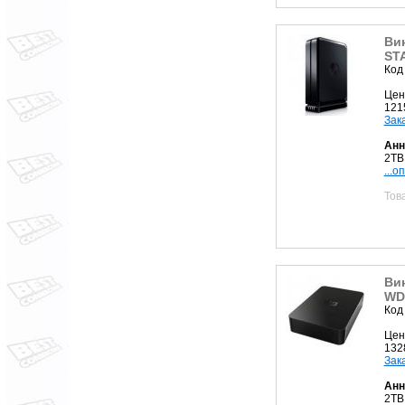
Ви
STA
Код
Цен
121
Зак
Анн
2TB
...о
Тов
Ви
WD
Код
Цен
132
Зак
Анн
2TB