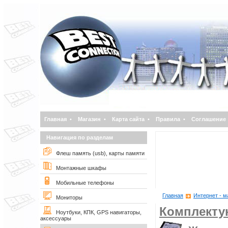
Главная
•
Магазин
•
Карта сайта
•
Правила
•
Соглашение
Навигация по разделам
Флеш память (usb), карты памяти
Монтажные шкафы
Мобильные телефоны
Главная
Интернет - м
Мониторы
Комплект
Ноутбуки, КПК, GPS навигаторы,
аксессуары