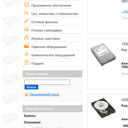
320
Программное обеспечение
...о
Ups, инверторы, стабилизаторы
Това
Сетевые фильтры
Плееры и рекордеры
Игровые приставки
750
Офисное оборудование
Код 
Климатическое оборудование
Анн
Подарки
750
Това
Поиск товара
Расширенный поиск
400
Код 
Быстрая покупка
Купить:
Анн
Описания:
400