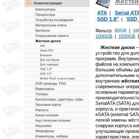
Жестки
Комплектующие
Компьютеры
ATA
Serial AT
|
Процессоры
SSD 1.8"
SSD 
|
Устройства охлаждения
Материнские платы
Фильтр:
80GB
|
16
Barebone
1000GB
|
1500GB
Оперативная память
Жесткие диски
ATA
Жесткие диски
—
Serial ATA
устройство для дол
Внешние
программ. Внутренн
Для ноутбуков
файлов на компьют
Для серверов
большие объёмы да
SSD 1.8"
SSD 2,5"
дополнительными х
Mobile Rack и аксессуары
внутренних
жёстких
DVD приводы, FDD
современных операц
Видеокарты
основным парамет
Тюнеры
производительност
Контроллеры, адаптеры, хабы
SerialATA (SATA) д
Звуковые карты
корпуса, и практич
Корпуса
eSATA (external SA
Блоки питания
легкой замены жёст
Акустические колонки
снаружи корпуса ко
Наушники
улучшающие произв
Микрофоны
характеристики, эн
Клавиатуры, наборы