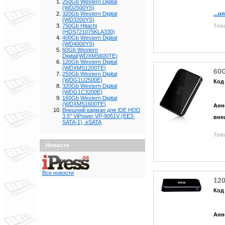
250Gb Western Digital
(WD2500YS)
...о
320Gb Western Digital
(WD3200YS)
Това
750Gb Hitachi
(HDS721075KLA330)
400Gb Western Digital
(WD4000YS)
60Gb Western
Digital(WDXMS600TE)
120Gb Western Digital
(WDXMS1200TE)
60G
250Gb Western Digital
(WDG1U2500E)
Код 
320Gb Western Digital
(WDG1C3200E)
160Gb Western Digital
(WDXMS1600TE)
Анн
Внешний карман для IDE HDD
3.5" ViPower VP-9051V (EE3-
вне
SATA-1), eSATA
Това
Новости
Все новости
120
Код
Анн