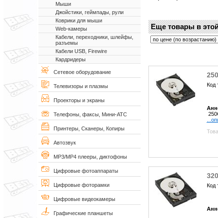
Мыши
Джойстики, геймпады, рули
Коврики для мыши
Еще товары в этой
Web-камеры
Кабели, переходники, шлейфы,
разъемы
Кабели USB, Firewire
Кардридеры
Сетевое оборудование
250
Код 
Телевизоры и плазмы
Проекторы и экраны
Анн
25
Телефоны, факсы, Мини-АТС
...о
Принтеры, Сканеры, Копиры
Това
Автозвук
MP3/MP4 плееры, диктофоны
Цифровые фотоаппараты
320
Цифровые фоторамки
Код 
Цифровые видеокамеры
Анн
Графические планшеты