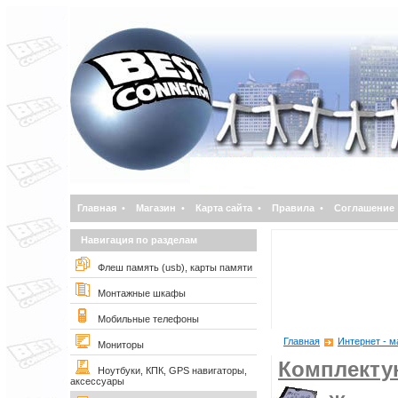
Главная
•
Магазин
•
Карта сайта
•
Правила
•
Соглашение
Навигация по разделам
Флеш память (usb), карты памяти
Монтажные шкафы
Мобильные телефоны
Главная
Интернет - м
Мониторы
Комплект
Ноутбуки, КПК, GPS навигаторы,
аксессуары