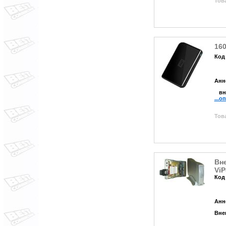
Това
160
Код
Анн
вне
...о
Това
Вне
ViP
Код
Анн
Вне