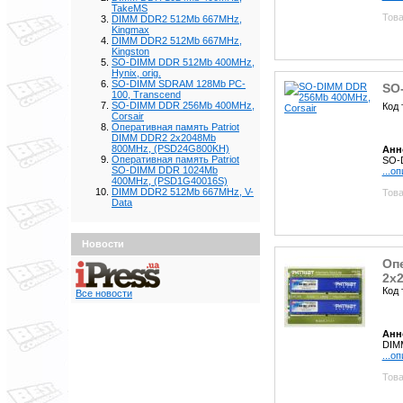
TakeMS
Това
DIMM DDR2 512Mb 667MHz,
Kingmax
DIMM DDR2 512Mb 667MHz,
Kingston
SO-DIMM DDR 512Mb 400MHz,
Hynix, orig.
SO-DIMM SDRAM 128Mb PC-
SO
100, Transcend
SO-DIMM DDR 256Mb 400MHz,
Код 
Corsair
Оперативная память Patriot
DIMM DDR2 2x2048Mb
800MHz, (PSD24G800KH)
Анн
Оперативная память Patriot
SO-
SO-DIMM DDR 1024Mb
...о
400MHz, (PSD1G40016S)
DIMM DDR2 512Mb 667MHz, V-
Това
Data
Новости
Опе
2x
Код 
Все новости
Анн
DIMM
...о
Това