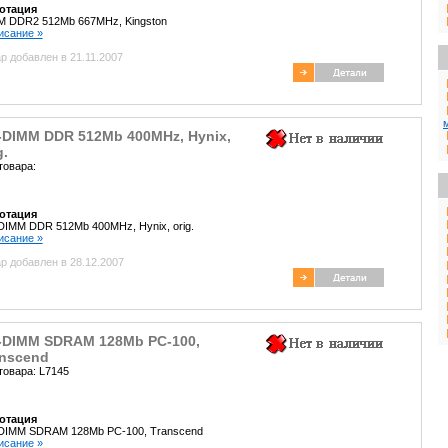
отация
M DDR2 512Mb 667MHz, Kingston
писание »
р добавлен в 21.11.2007
-DIMM DDR 512Mb 400MHz, Hynix,
g.
товара:
отация
IMM DDR 512Mb 400MHz, Hynix, orig.
писание »
р добавлен в 28.12.2007
-DIMM SDRAM 128Mb PC-100,
anscend
товара: L7145
отация
DIMM SDRAM 128Mb PC-100, Transcend
писание »