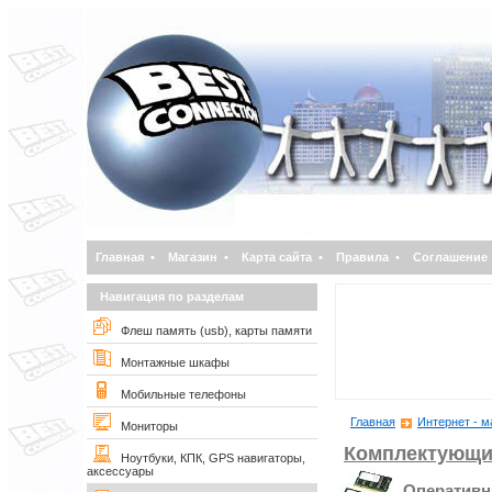
Главная
•
Магазин
•
Карта сайта
•
Правила
•
Соглашение
Навигация по разделам
Флеш память (usb), карты памяти
Монтажные шкафы
Мобильные телефоны
Главная
Интернет - м
Мониторы
Комплектующи
Ноутбуки, КПК, GPS навигаторы,
аксессуары
Оперативн