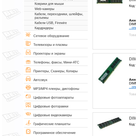
Коврики для мыши
Код 
Web-камеры
Кабели, переходники, шлейфы,
разъемы
Анн
Кабели USB, Firewire
DIM
...о
Кардридеры
Това
Сетевое оборудование
Телевизоры и плазмы
Проекторы и экраны
DI
Телефоны, факсы, Мини-АТС
Код 
Принтеры, Сканеры, Копиры
Анн
Автозвук
DIM
...о
MP3/MP4 плееры, диктофоны
Това
Цифровые фотоаппараты
Цифровые фоторамки
Цифровые видеокамеры
DI
Графические планшеты
Код 
Программное обеспечение