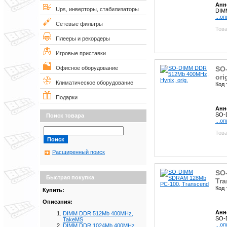
Анн
Ups, инверторы, стабилизаторы
DIM
...о
Сетевые фильтры
Това
Плееры и рекордеры
Игровые приставки
SO
Офисное оборудование
ori
Климатическое оборудование
Код 
Подарки
Анн
SO-D
Поиск товара
...о
Това
Расширенный поиск
SO
Быстрая покупка
Tr
Код 
Купить:
Описания:
Анн
DIMM DDR 512Mb 400MHz,
SO-
TakeMS
...о
DIMM DDR 1024Mb 400MHz,