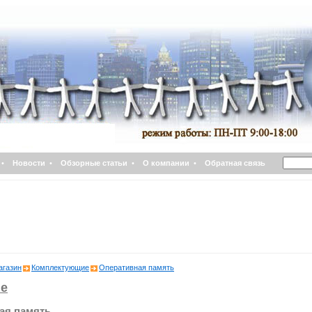
•
Новости
•
Обзорные статьи
•
О компании
•
Обратная связь
агазин
Комплектующие
Оперативная память
е
ая память