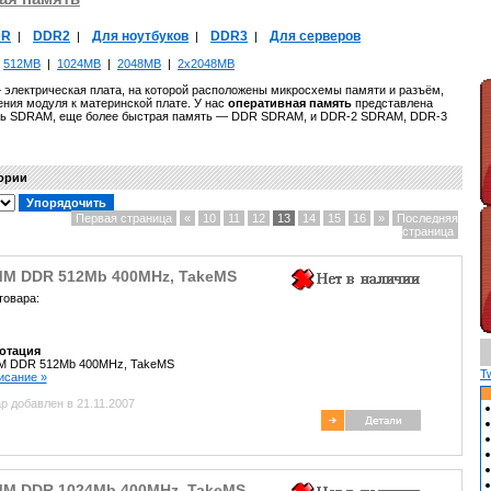
DR
DDR2
Для ноутбуков
DDR3
Для серверов
|
|
|
|
|
512MB
|
1024MB
|
2048MB
|
2x2048MB
электрическая плата, на которой расположены микросхемы памяти и разъём,
ния модуля к материнской плате. У нас
оперативная память
представлена
ть SDRAM, еще более быстрая память — DDR SDRAM, и DDR-2 SDRAM, DDR-3
гории
Первая страница
«
10
11
12
13
14
15
16
»
Последняя
страница
MM DDR 512Mb 400MHz, TakeMS
товара:
отация
M DDR 512Mb 400MHz, TakeMS
T
писание »
р добавлен в 21.11.2007
MM DDR 1024Mb 400MHz, TakeMS