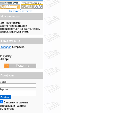
Проверить аттестат
Мои закладки
Вам необходимо
зарегистрироваться и
авторизоваться на сайте, чтобы
воспользоваться этим...
Ваша корзина
0 товаров
в корзине
На сумму:
0.00 грн
Профиль
-Mail
Пароль
Запомнить данные
авторизации на этом
компьютере