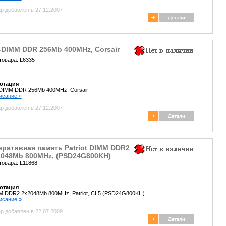
р добавлен в 27.12.2007
-DIMM DDR 256Mb 400MHz, Corsair
товара: L6335
отация
DIMM DDR 256Mb 400MHz, Corsair
писание »
р добавлен в 27.12.2007
ративная память Patriot DIMM DDR2
2048Mb 800MHz, (PSD24G800KH)
товара: L11868
отация
 DDR2 2x2048Mb 800MHz, Patriot, CL5 (PSD24G800KH)
писание »
р добавлен в 22.07.2009