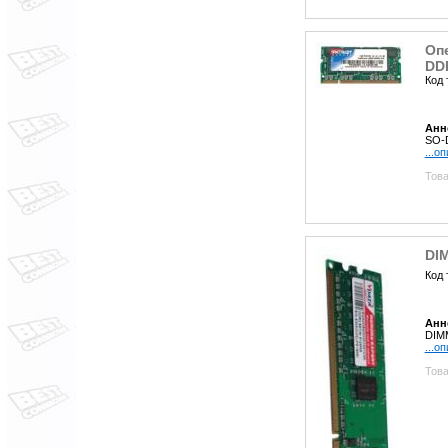
Опе
DD
Код 
Анн
SO-
...о
Това
DI
Код 
Анн
DIM
...о
Това