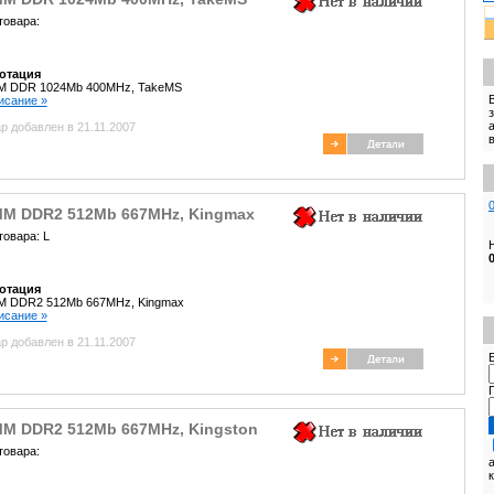
товара:
отация
M DDR 1024Mb 400MHz, TakeMS
писание »
р добавлен в 21.11.2007
MM DDR2 512Mb 667MHz, Kingmax
товара: L
отация
M DDR2 512Mb 667MHz, Kingmax
писание »
р добавлен в 21.11.2007
E
MM DDR2 512Mb 667MHz, Kingston
товара: