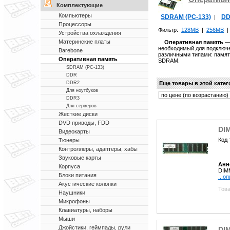
Комплектующие
Компьютеры
SDRAM (PC-133)
D
|
Процессоры
Фильтр:
128MB
|
256MB
Устройства охлаждения
Материнские платы
Оперативная память
— 
необходимый для подключе
Barebone
различными типами: памя
Оперативная память
SDRAM.
SDRAM (PC-133)
DDR
Еще товары в этой кате
DDR2
Для ноутбуков
DDR3
Для серверов
Жесткие диски
DVD приводы, FDD
DI
Видеокарты
Код 
Тюнеры
Контроллеры, адаптеры, хабы
Звуковые карты
Анн
Корпуса
DIM
Блоки питания
...о
Акустические колонки
Това
Наушники
Микрофоны
Клавиатуры, наборы
Мыши
Джойстики, геймпады, рули
DI