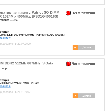
ративная память Patriot SO-DIMM
R 1024Mb 400MHz, (PSD1G40016S)
товара: L11869
отация
DIMM DDR 1024Mb 400MHz, Patriot (PSD1G40016S)
писание »
р добавлен в 22.07.2009
MM DDR2 512Mb 667MHz, V-Data
товара:
отация
M DDR2 512Mb 667MHz, V-Data
писание »
р добавлен в 21.11.2007