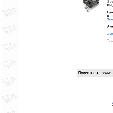
Soc
Код
Цен
81 
Зак
Анн
...о
Тов
Поиск в категории