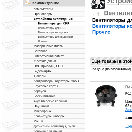
Устрой
Комплектующие
Компьютеры
Вентиля
Процессоры
Устройства охлаждения
Вентиляторы д
Вентиляторы для CPU
Вентиляторы к
Вентиляторы для HDD
Прочие
Вентиляторы корпусные
Вентиляторы для видеокарт
Прочие
Материнские платы
Barebone
Оперативная память
Еще товары в этой
Жесткие диски
DVD приводы, FDD
Видеокарты
Тюнеры
Контроллеры, адаптеры, хабы
Звуковые карты
Вен
Корпуса
Код
Блоки питания
Акустические колонки
Цен
62 
Наушники
Зак
Микрофоны
Клавиатуры, наборы
Анн
Мыши
...о
Джойстики, геймпады, рули
Коврики для мыши