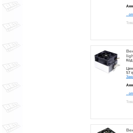
Анн
...о
Тов
Вен
lig
Код
Цен
57 
Зак
Анн
...о
Тов
Ве