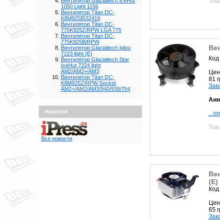
Тов
Вентилятор Glacialtech IceHut
1050 Light 1156
Вентилятор Titan DC-
K8M925B\32416
Вентилятор Titan DC-
775K925Z/RPW LGA 775
Вентилятор Titan DC-
775K925B/RPW
Ве
Вентилятор Glacialtech Igloo
7223 light (E)
Код
Вентилятор Glacialtech Star
IceHut 7224 light
AM2/AM2+/AM3
Цен
Вентилятор Titan DC-
81 
K8M925Z/RPW Socket
Зак
AM2+/AM2/AM3/940/939/754
Анн
Новости
...о
Тов
Все новости
Вен
(E)
Код
Цен
65 
Зак