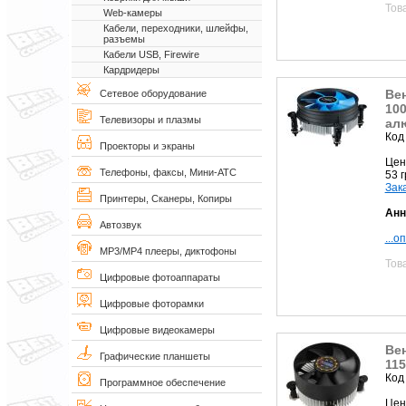
Тов
Web-камеры
Кабели, переходники, шлейфы,
разъемы
Кабели USB, Firewire
Кардридеры
Вен
Сетевое оборудование
100
Телевизоры и плазмы
ал
Код
Проекторы и экраны
Цен
Телефоны, факсы, Мини-АТС
53 
Зак
Принтеры, Сканеры, Копиры
Анн
Автозвук
...о
MP3/MP4 плееры, диктофоны
Тов
Цифровые фотоаппараты
Цифровые фоторамки
Цифровые видеокамеры
Ве
Графические планшеты
11
Код
Программное обеспечение
Цен