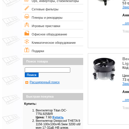
Ups, инверторы, стабилизаторы
53 
Зак
Сетевые фильтры
Анн
Плееры и рекордеры
...о
Игровые приставки
Тов
Офисное оборудование
Климатическое оборудование
Подарки
Вен
Поиск товара
Lig
Код
Цен
73 
Расширенный поиск
Зак
Анн
Быстрая покупка
...о
Купить:
Тов
Вентилятор Titan DC-
775L925B/R
Цена:
7.60
Купить
Вентилятор Deepcool THETA 9
1156 100x100x46.5мм 3200 об/
мин 17-32дБ HB алюм.