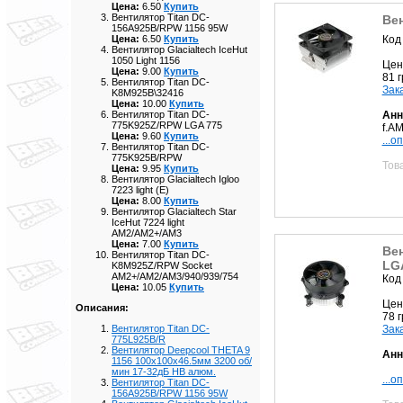
Цена:
6.50
Купить
Вентилятор Titan DC-
Ве
156A925B/RPW 1156 95W
Код
Цена:
6.50
Купить
Вентилятор Glacialtech IceHut
1050 Light 1156
Цен
Цена:
9.00
Купить
81 
Вентилятор Titan DC-
Зак
K8M925B\32416
Цена:
10.00
Купить
Анн
Вентилятор Titan DC-
775K925Z/RPW LGA 775
f.AM
Цена:
9.60
Купить
...о
Вентилятор Titan DC-
775K925B/RPW
Тов
Цена:
9.95
Купить
Вентилятор Glacialtech Igloo
7223 light (E)
Цена:
8.00
Купить
Вентилятор Glacialtech Star
IceHut 7224 light
AM2/AM2+/AM3
Цена:
7.00
Купить
Ве
Вентилятор Titan DC-
LG
K8M925Z/RPW Socket
AM2+/AM2/AM3/940/939/754
Код
Цена:
10.05
Купить
Цен
Описания:
78 
Зак
Вентилятор Titan DC-
775L925B/R
Вентилятор Deepcool THETA 9
Анн
1156 100x100x46.5мм 3200 об/
мин 17-32дБ HB алюм.
...о
Вентилятор Titan DC-
156A925B/RPW 1156 95W