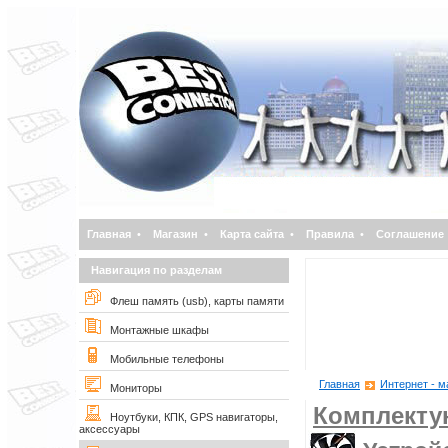
Главная
•
Магазин
•
Карта сайта
•
Правила
•
Соглашение
Навигация по разделам
Флеш память (usb), карты памяти
Монтажные шкафы
Мобильные телефоны
Главная
Интернет - м
Мониторы
Комплект
Ноутбуки, КПК, GPS навигаторы,
аксессуары