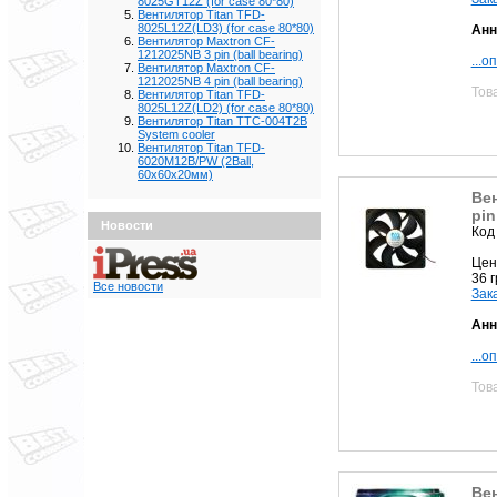
8025GT12Z (for case 80*80)
Вентилятор Titan TFD-
8025L12Z(LD3) (for case 80*80)
Анн
Вентилятор Maxtron CF-
1212025NB 3 pin (ball bearing)
...о
Вентилятор Maxtron CF-
1212025NB 4 pin (ball bearing)
Тов
Вентилятор Titan TFD-
8025L12Z(LD2) (for case 80*80)
Вентилятор Titan TTC-004T2B
System cooler
Вентилятор Titan TFD-
6020M12B/PW (2Ball,
60х60х20мм)
Ве
pin
Новости
Код
Цен
36 
Все новости
Зак
Анн
...о
Тов
Вен