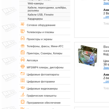
Зак
Web-камеры
Кабели, переходники, шлейфы,
Анн
разъемы
2 B
Кабели USB, Firewire
...о
Кардридеры
Тов
Сетевое оборудование
Телевизоры и плазмы
Проекторы и экраны
Вен
Телефоны, факсы, Мини-АТС
cas
Принтеры, Сканеры, Копиры
Код
Автозвук
Цен
38 
MP3/MP4 плееры, диктофоны
Зак
Анн
Цифровые фотоаппараты
Z-b
...о
Цифровые фоторамки
Тов
Цифровые видеокамеры
Графические планшеты
Программное обеспечение