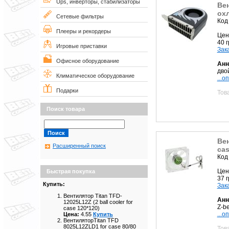
Ups, инверторы, стабилизаторы
Вен
ох
Сетевые фильтры
Код
Плееры и рекордеры
Цен
40 
Игровые приставки
Зак
Офисное оборудование
Анн
дво
Климатическое оборудование
...о
Подарки
Тов
Поиск товара
Вен
Расширенный поиск
cas
Код
Цен
Быстрая покупка
37 
Купить:
Зак
Вентилятор Titan TFD-
Анн
12025L12Z (2 ball cooler for
Z-b
case 120*120)
...о
Цена:
4.55
Купить
ВентиляторTitan TFD
8025L12ZLD1 for case 80/80
Тов