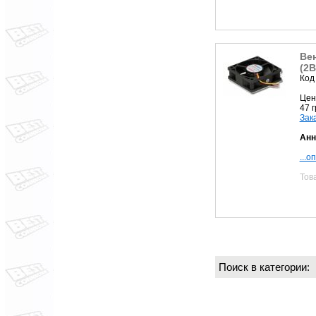
Ве
(2B
Код
Цен
47 
Зак
Анн
...о
Тов
Поиск в категории