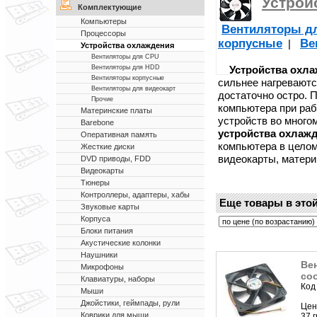
Устрой
Комплектующие
Компьютеры
Вентиляторы д
Процессоры
корпусные
Ве
|
Устройства охлаждения
Вентиляторы для CPU
Устройства охл
Вентиляторы для HDD
Вентиляторы корпусные
сильнее нагреваютс
Вентиляторы для видеокарт
достаточно остро. 
Прочие
компьютера при раб
Материнские платы
устройств во много
Barebone
устройства охлаж
Оперативная память
компьютера в целом
Жесткие диски
видеокарты, матери
DVD приводы, FDD
Видеокарты
Тюнеры
Контроллеры, адаптеры, хабы
Еще товары в этой
Звуковые карты
Корпуса
Блоки питания
Акустические колонки
Наушники
Вен
Микрофоны
coo
Клавиатуры, наборы
Код
Мыши
Джойстики, геймпады, рули
Цен
Коврики для мыши
37 