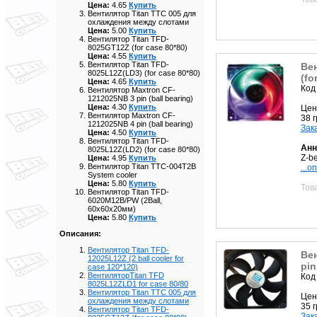
Цена:
4.65
Купить
Вентилятор Titan TTC 005 для
охлаждения между слотами
Цена:
5.00
Купить
Вентилятор Titan TFD-
8025GT12Z (for case 80*80)
Цена:
4.55
Купить
Вентилятор Titan TFD-
Вен
8025L12Z(LD3) (for case 80*80)
(fo
Цена:
4.65
Купить
Код
Вентилятор Maxtron CF-
1212025NB 3 pin (ball bearing)
Цена:
4.30
Купить
Цен
Вентилятор Maxtron CF-
38 
1212025NB 4 pin (ball bearing)
Зак
Цена:
4.50
Купить
Вентилятор Titan TFD-
Анн
8025L12Z(LD2) (for case 80*80)
Z-b
Цена:
4.95
Купить
Вентилятор Titan TTC-004T2B
...о
System cooler
Цена:
5.80
Купить
Тов
Вентилятор Titan TFD-
6020M12B/PW (2Ball,
60х60х20мм)
Цена:
5.80
Купить
Описания:
Вентилятор Titan TFD-
Ве
12025L12Z (2 ball cooler for
pin
case 120*120)
ВентиляторTitan TFD
Код
8025L12ZLD1 for case 80/80
Вентилятор Titan TTC 005 для
Цен
охлаждения между слотами
35 
Вентилятор Titan TFD-
Зак