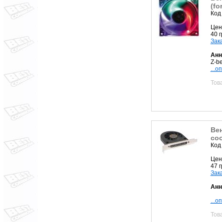
(fo
Код
Цен
40 
Зак
Анн
Z-b
...о
Тов
Вен
coo
Код
Цен
47 
Зак
Анн
...о
Тов