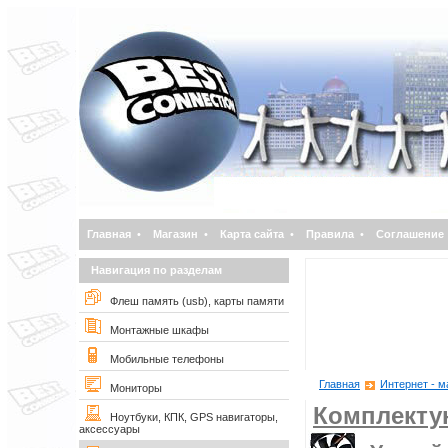
Главная
•
Магазин
•
Карта сайта
•
Правила
•
Соглашение
Навигация по разделам
Флеш память (usb), карты памяти
Монтажные шкафы
Мобильные телефоны
Главная
Интернет - м
Мониторы
Комплект
Ноутбуки, КПК, GPS навигаторы,
аксессуары