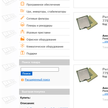
Программное обеспечение
Ups, инверторы, стабилизаторы
Pen
Сетевые фильтры
775
Код 
Плееры и рекордеры
Игровые приставки
Анн
Pent
Офисное оборудование
...о
Климатическое оборудование
Това
Подарки
Поиск товара
Pen
775
Код 
Расширенный поиск
Анн
Pent
Быстрая покупка
...о
Купить:
Това
Описания: