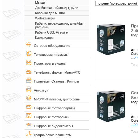
Мыши
Джойстики, геймпады, рули
Коврики для мыши
Web-камеры
Кабели, переходники, шлейфы,
Про
разъемы
2.4
Кабели USB, Firewire
Код 
Кардридеры
Сетевое оборудование
Анн
Core
Телевизоры и плазмы
...о
Проекторы и экраны
Това
Телефоны, факсы, Мини-АТС
Принтеры, Сканеры, Копиры
Автозвук
Cor
Soc
MP3/MP4 плееры, диктофоны
Код 
Цифровые фотоаппараты
Анн
Цифровые фоторамки
Core
...о
Цифровые видеокамеры
Това
Графические планшеты