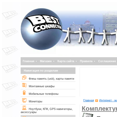
Главная
•
Магазин
•
Карта сайта
•
Правила
•
Соглашение
Навигация по разделам
Флеш память (usb), карты памяти
Монтажные шкафы
Мобильные телефоны
Главная
Интернет - м
Мониторы
Комплект
Ноутбуки, КПК, GPS навигаторы,
аксессуары