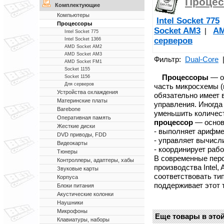
Проце
Комплектующие
Компьютеры
Intel Socket 775
Процессоры
Socket AM3
AM
|
Intel Socket 775
серверов
Intel Socket 1366
AMD Socket AM2
AMD Socket AM3
Фильтр:
Dual-Core
AMD Socket FM1
Socket 1155
Процессоры
— о
Socket 1156
Для серверов
часть микросхемы (
Устройства охлаждения
обязательно имеет
Материнские платы
управления. Иногда
Barebone
уменьшить количес
Оперативная память
процессор
— основ
Жесткие диски
- выполняет арифме
DVD приводы, FDD
- управляет вычисл
Видеокарты
- координирует раб
Тюнеры
В современные пер
Контроллеры, адаптеры, хабы
производства Intel,
Звуковые карты
соответствовать тип
Корпуса
поддерживает этот 
Блоки питания
Акустические колонки
Наушники
Микрофоны
Еще товары в этой
Клавиатуры, наборы