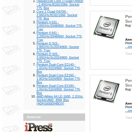
Процессор Core 2 Quad Q6600
- 2.40GHz/8192/1066, Socket
775, Box
Core 2 Quad Q6700 -
2.66GHz/8192/1066, Socket
Pen
775, Box
Soc
Pentium 4 631 -
Код 
3.00GHz/2048/800, Socket 775,
Tray
Pentium 4 641 -
3.20GHz/2048/800, Socket 775,
Анн
Tray
Pent
Pentium D 915 -
...о
2.80GHz/2x2024/800, Socket
775, Tray
Това
Pentium D 925 -
3.00GHz/2x2024/800, Socket
775, Tray
Pentium Dual-Core E2140 -
1.6GHz/1024/800, Socket 775,
Box
Pentium Dual-Core E2160 -
1.8GHz/1024/800, Socket 775,
Pen
Box
Soc
Pentium Dual-Core E2180 -
Код 
2.0GHz/1024/800, Socket 775,
Box
AMD Athlon 64 LE-1600, 2.2Ghz,
Socket AM2, 45W, Box
Анн
(ADH1600DHBOX)
Pent
...о
Новости
Това