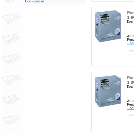
Все новости
Pen
1.6
Код 
Анн
Pent
...о
Това
Pen
1.8
Код 
Анн
Pent
...о
Това