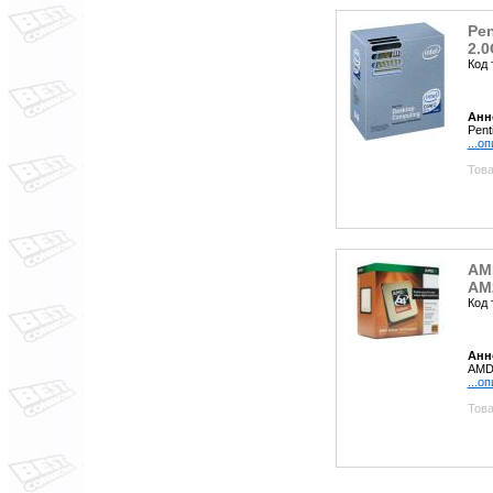
Pen
2.0
Код 
Анн
Pent
...о
Това
AMD
AM
Код 
Анн
AMD 
...о
Това